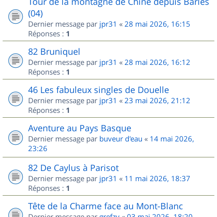
Tour de la montagne de Chine depuis Barles
(04)
Dernier message par
jpr31
«
28 mai 2026, 16:15
Réponses :
1
82 Bruniquel
Dernier message par
jpr31
«
28 mai 2026, 16:12
Réponses :
1
46 Les fabuleux singles de Douelle
Dernier message par
jpr31
«
23 mai 2026, 21:12
Réponses :
1
Aventure au Pays Basque
Dernier message par
buveur d'eau
«
14 mai 2026,
23:26
82 De Caylus à Parisot
Dernier message par
jpr31
«
11 mai 2026, 18:37
Réponses :
1
Tête de la Charme face au Mont-Blanc
Dernier message par
grefzy
«
03 mai 2026, 18:20