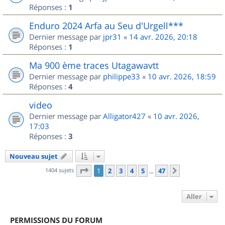
Réponses :
1
Enduro 2024 Arfa au Seu d'Urgell***
Dernier message par
jpr31
«
14 avr. 2026, 20:18
Réponses :
1
Ma 900 ème traces Utagawavtt
Dernier message par
philippe33
«
10 avr. 2026, 18:59
Réponses :
4
video
Dernier message par
Alligator427
«
10 avr. 2026,
17:03
Réponses :
3
Nouveau sujet
Page
1
sur
47
1404 sujets
1
2
3
4
5
47
Suivant
…
Aller
PERMISSIONS DU FORUM