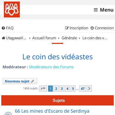
Menu
FAQ
Inscription
Connexion
UtagawaVTT (Randos VTT et VTTAE avec traces GPS)
Accueil forum
Générale
Le coin des vidéastes
Le coin des vidéastes
Modérateur :
Modérateurs des Forums
Nouveau sujet
Page
1
sur
47
1404 sujets
1
2
3
4
5
47
Suivant
…
Sujets
66 Les mines d'Escaro de Serdinya