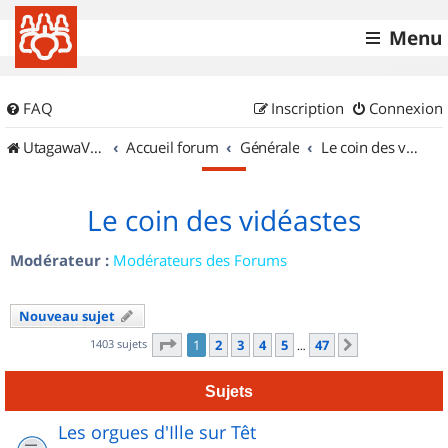
Menu
FAQ
Inscription
Connexion
UtagawaVTT (Randos VTT et VTTAE avec traces GPS)
Accueil forum
Générale
Le coin des vidéastes
Le coin des vidéastes
Modérateur :
Modérateurs des Forums
Nouveau sujet
Page
1
sur
47
1403 sujets
1
2
3
4
5
47
Suivant
…
Sujets
Les orgues d'Ille sur Têt