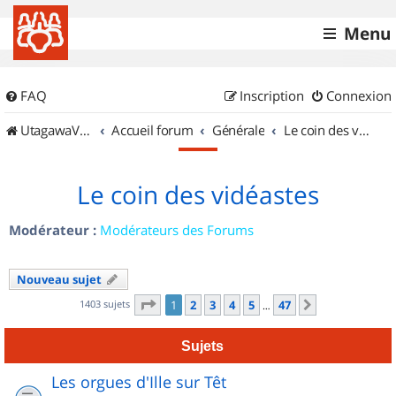
Menu
FAQ
Inscription
Connexion
UtagawaVTT (Randos VTT et VTTAE avec traces GPS)
Accueil forum
Générale
Le coin des vidéastes
Le coin des vidéastes
Modérateur :
Modérateurs des Forums
Nouveau sujet
Page
1
sur
47
1403 sujets
1
2
3
4
5
47
Suivant
…
Sujets
Les orgues d'Ille sur Têt