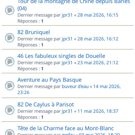
Tour de la montagne de Chine depuis Barles
(04)
Dernier message par
jpr31
«
28 mai 2026, 16:15
Réponses :
1
82 Bruniquel
Dernier message par
jpr31
«
28 mai 2026, 16:12
Réponses :
1
46 Les fabuleux singles de Douelle
Dernier message par
jpr31
«
23 mai 2026, 21:12
Réponses :
1
Aventure au Pays Basque
Dernier message par
buveur d'eau
«
14 mai 2026,
23:26
82 De Caylus à Parisot
Dernier message par
jpr31
«
11 mai 2026, 18:37
Réponses :
1
Tête de la Charme face au Mont-Blanc
Dernier message par
grefzy
«
03 mai 2026, 18:20