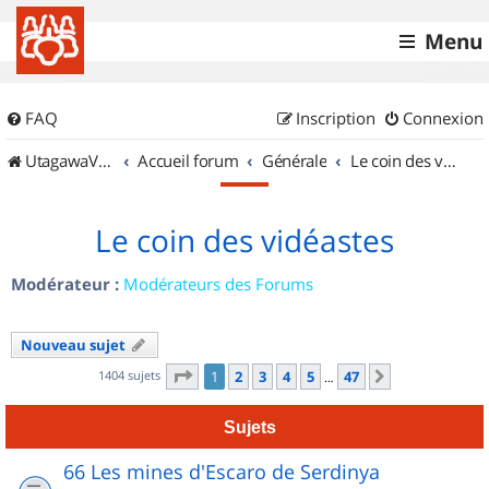
Menu
FAQ
Inscription
Connexion
UtagawaVTT (Randos VTT et VTTAE avec traces GPS)
Accueil forum
Générale
Le coin des vidéastes
Le coin des vidéastes
Modérateur :
Modérateurs des Forums
Nouveau sujet
Page
1
sur
47
1404 sujets
1
2
3
4
5
47
Suivant
…
Sujets
66 Les mines d'Escaro de Serdinya