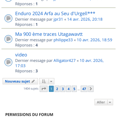
Réponses :
1
Enduro 2024 Arfa au Seu d'Urgell***
Dernier message par
jpr31
«
14 avr. 2026, 20:18
Réponses :
1
Ma 900 ème traces Utagawavtt
Dernier message par
philippe33
«
10 avr. 2026, 18:59
Réponses :
4
video
Dernier message par
Alligator427
«
10 avr. 2026,
17:03
Réponses :
3
Nouveau sujet
Page
1
sur
47
1404 sujets
1
2
3
4
5
47
Suivant
…
Aller
PERMISSIONS DU FORUM