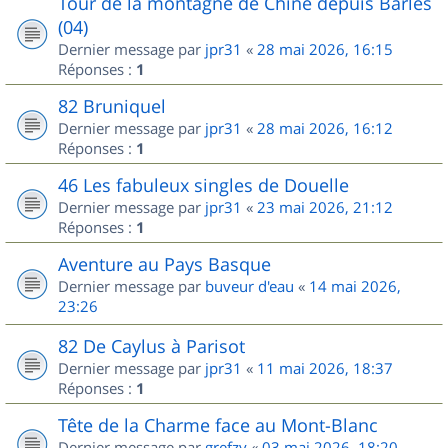
Tour de la montagne de Chine depuis Barles
(04)
Dernier message par
jpr31
«
28 mai 2026, 16:15
Réponses :
1
82 Bruniquel
Dernier message par
jpr31
«
28 mai 2026, 16:12
Réponses :
1
46 Les fabuleux singles de Douelle
Dernier message par
jpr31
«
23 mai 2026, 21:12
Réponses :
1
Aventure au Pays Basque
Dernier message par
buveur d'eau
«
14 mai 2026,
23:26
82 De Caylus à Parisot
Dernier message par
jpr31
«
11 mai 2026, 18:37
Réponses :
1
Tête de la Charme face au Mont-Blanc
Dernier message par
grefzy
«
03 mai 2026, 18:20