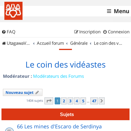
Menu
FAQ
Inscription
Connexion
UtagawaVTT (Randos VTT et VTTAE avec traces GPS)
Accueil forum
Générale
Le coin des vidéastes
Le coin des vidéastes
Modérateur :
Modérateurs des Forums
Nouveau sujet
Page
1
sur
47
1404 sujets
1
2
3
4
5
47
Suivant
…
Sujets
66 Les mines d'Escaro de Serdinya