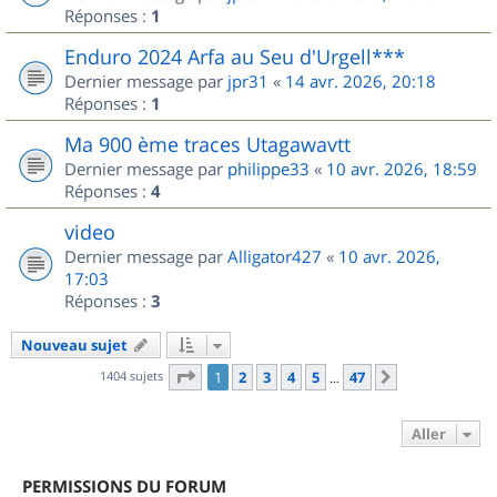
Réponses :
1
Enduro 2024 Arfa au Seu d'Urgell***
Dernier message par
jpr31
«
14 avr. 2026, 20:18
Réponses :
1
Ma 900 ème traces Utagawavtt
Dernier message par
philippe33
«
10 avr. 2026, 18:59
Réponses :
4
video
Dernier message par
Alligator427
«
10 avr. 2026,
17:03
Réponses :
3
Nouveau sujet
Page
1
sur
47
1404 sujets
1
2
3
4
5
47
Suivant
…
Aller
PERMISSIONS DU FORUM