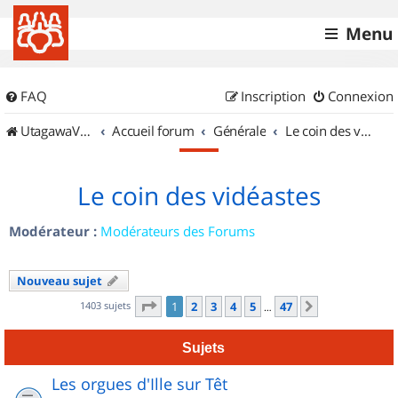
Menu
FAQ
Inscription
Connexion
UtagawaVTT (Randos VTT et VTTAE avec traces GPS)
Accueil forum
Générale
Le coin des vidéastes
Le coin des vidéastes
Modérateur :
Modérateurs des Forums
Nouveau sujet
Page
1
sur
47
1403 sujets
1
2
3
4
5
47
Suivant
…
Sujets
Les orgues d'Ille sur Têt