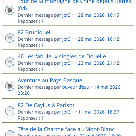
Tour de la montagne de Chine depuis Barles
(04)
Dernier message par
jpr31
«
28 mai 2026, 16:15
Réponses :
1
82 Bruniquel
Dernier message par
jpr31
«
28 mai 2026, 16:12
Réponses :
1
46 Les fabuleux singles de Douelle
Dernier message par
jpr31
«
23 mai 2026, 21:12
Réponses :
1
Aventure au Pays Basque
Dernier message par
buveur d'eau
«
14 mai 2026,
23:26
82 De Caylus à Parisot
Dernier message par
jpr31
«
11 mai 2026, 18:37
Réponses :
1
Tête de la Charme face au Mont-Blanc
Dernier message par
grefzy
«
03 mai 2026, 18:20