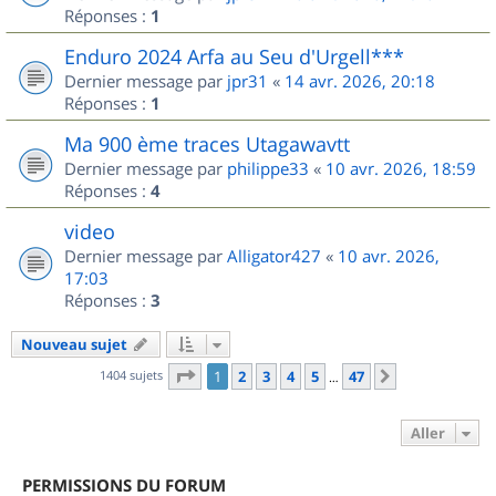
Réponses :
1
Enduro 2024 Arfa au Seu d'Urgell***
Dernier message par
jpr31
«
14 avr. 2026, 20:18
Réponses :
1
Ma 900 ème traces Utagawavtt
Dernier message par
philippe33
«
10 avr. 2026, 18:59
Réponses :
4
video
Dernier message par
Alligator427
«
10 avr. 2026,
17:03
Réponses :
3
Nouveau sujet
Page
1
sur
47
1404 sujets
1
2
3
4
5
47
Suivant
…
Aller
PERMISSIONS DU FORUM