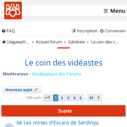
Menu
FAQ
Inscription
Connexion
UtagawaVTT (Randos VTT et VTTAE avec traces GPS)
Accueil forum
Générale
Le coin des vidéastes
Le coin des vidéastes
Modérateur :
Modérateurs des Forums
Nouveau sujet
Page
1
sur
47
1404 sujets
1
2
3
4
5
47
Suivant
…
Sujets
66 Les mines d'Escaro de Serdinya