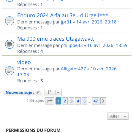
Réponses :
1
Enduro 2024 Arfa au Seu d'Urgell***
Dernier message par
jpr31
«
14 avr. 2026, 20:18
Réponses :
1
Ma 900 ème traces Utagawavtt
Dernier message par
philippe33
«
10 avr. 2026, 18:59
Réponses :
4
video
Dernier message par
Alligator427
«
10 avr. 2026,
17:03
Réponses :
3
Nouveau sujet
Page
1
sur
47
1404 sujets
1
2
3
4
5
47
Suivant
…
Aller
PERMISSIONS DU FORUM