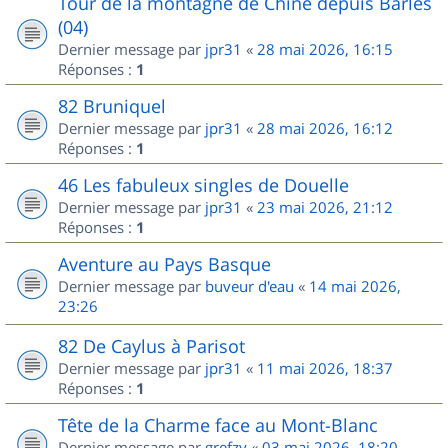
Tour de la montagne de Chine depuis Barles
(04)
Dernier message par
jpr31
«
28 mai 2026, 16:15
Réponses :
1
82 Bruniquel
Dernier message par
jpr31
«
28 mai 2026, 16:12
Réponses :
1
46 Les fabuleux singles de Douelle
Dernier message par
jpr31
«
23 mai 2026, 21:12
Réponses :
1
Aventure au Pays Basque
Dernier message par
buveur d'eau
«
14 mai 2026,
23:26
82 De Caylus à Parisot
Dernier message par
jpr31
«
11 mai 2026, 18:37
Réponses :
1
Tête de la Charme face au Mont-Blanc
Dernier message par
grefzy
«
03 mai 2026, 18:20