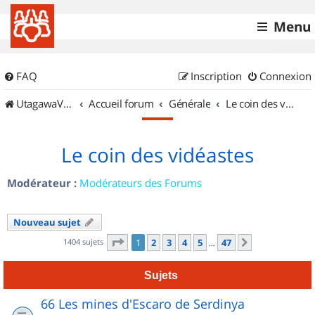
Menu
FAQ
Inscription
Connexion
UtagawaVTT (Randos VTT et VTTAE avec traces GPS)
Accueil forum
Générale
Le coin des vidéastes
Le coin des vidéastes
Modérateur :
Modérateurs des Forums
Nouveau sujet
Page
1
sur
47
1404 sujets
1
2
3
4
5
47
Suivant
…
Sujets
66 Les mines d'Escaro de Serdinya