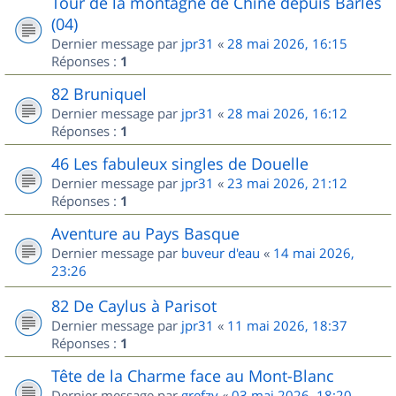
Tour de la montagne de Chine depuis Barles
(04)
Dernier message par
jpr31
«
28 mai 2026, 16:15
Réponses :
1
82 Bruniquel
Dernier message par
jpr31
«
28 mai 2026, 16:12
Réponses :
1
46 Les fabuleux singles de Douelle
Dernier message par
jpr31
«
23 mai 2026, 21:12
Réponses :
1
Aventure au Pays Basque
Dernier message par
buveur d'eau
«
14 mai 2026,
23:26
82 De Caylus à Parisot
Dernier message par
jpr31
«
11 mai 2026, 18:37
Réponses :
1
Tête de la Charme face au Mont-Blanc
Dernier message par
grefzy
«
03 mai 2026, 18:20