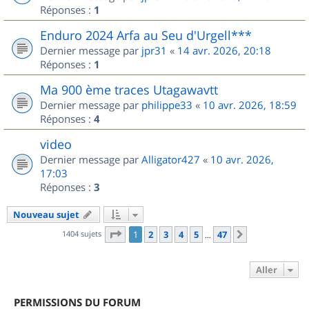
Réponses :
1
Enduro 2024 Arfa au Seu d'Urgell***
Dernier message par
jpr31
«
14 avr. 2026, 20:18
Réponses :
1
Ma 900 ème traces Utagawavtt
Dernier message par
philippe33
«
10 avr. 2026, 18:59
Réponses :
4
video
Dernier message par
Alligator427
«
10 avr. 2026,
17:03
Réponses :
3
Nouveau sujet
Page
1
sur
47
1404 sujets
1
2
3
4
5
47
Suivant
…
Aller
PERMISSIONS DU FORUM