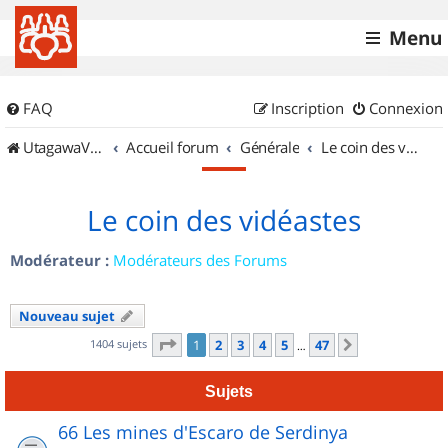
Menu
FAQ
Inscription
Connexion
UtagawaVTT (Randos VTT et VTTAE avec traces GPS)
Accueil forum
Générale
Le coin des vidéastes
Le coin des vidéastes
Modérateur :
Modérateurs des Forums
Nouveau sujet
Page
1
sur
47
1404 sujets
1
2
3
4
5
47
Suivant
…
Sujets
66 Les mines d'Escaro de Serdinya