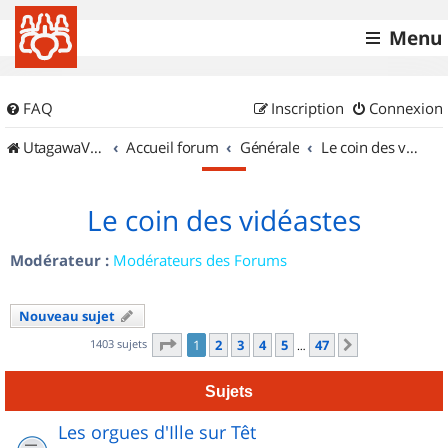
Menu
FAQ
Inscription
Connexion
UtagawaVTT (Randos VTT et VTTAE avec traces GPS)
Accueil forum
Générale
Le coin des vidéastes
Le coin des vidéastes
Modérateur :
Modérateurs des Forums
Nouveau sujet
Page
1
sur
47
1403 sujets
1
2
3
4
5
47
Suivant
…
Sujets
Les orgues d'Ille sur Têt