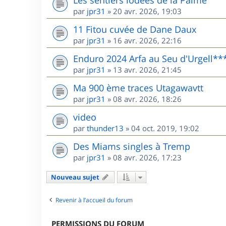
Les sentiers iodées de la Palme
par
jpr31
»
20 avr. 2026, 19:03
11 Fitou cuvée de Dane Daux
par
jpr31
»
16 avr. 2026, 22:16
Enduro 2024 Arfa au Seu d'Urgell**
par
jpr31
»
13 avr. 2026, 21:45
Ma 900 ème traces Utagawavtt
par
jpr31
»
08 avr. 2026, 18:26
video
par
thunder13
»
04 oct. 2019, 19:02
Des Miams singles à Tremp
par
jpr31
»
08 avr. 2026, 17:23
Nouveau sujet
Revenir à l’accueil du forum
PERMISSIONS DU FORUM