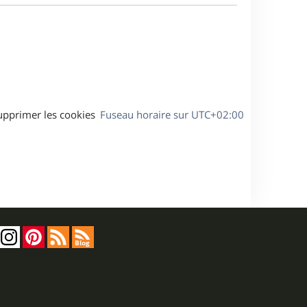
a
s
g
s
e
a
g
e
upprimer les cookies
Fuseau horaire sur
UTC+02:00