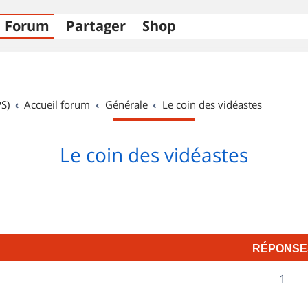
Forum
Partager
Shop
S)
Accueil forum
Générale
Le coin des vidéastes
Le coin des vidéastes
RÉPONSE
R
1
é