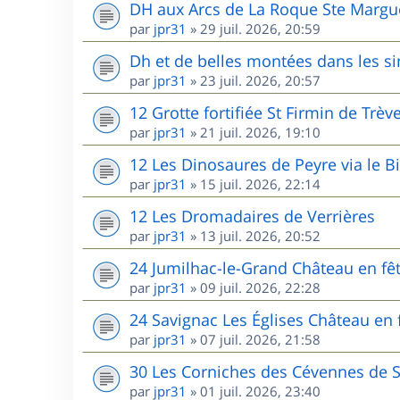
DH aux Arcs de La Roque Ste Margu
par
jpr31
»
29 juil. 2026, 20:59
Dh et de belles montées dans les s
par
jpr31
»
23 juil. 2026, 20:57
12 Grotte fortifiée St Firmin de Trèv
par
jpr31
»
21 juil. 2026, 19:10
12 Les Dinosaures de Peyre via le B
par
jpr31
»
15 juil. 2026, 22:14
12 Les Dromadaires de Verrières
par
jpr31
»
13 juil. 2026, 20:52
24 Jumilhac-le-Grand Château en fê
par
jpr31
»
09 juil. 2026, 22:28
24 Savignac Les Églises Château en 
par
jpr31
»
07 juil. 2026, 21:58
30 Les Corniches des Cévennes de 
par
jpr31
»
01 juil. 2026, 23:40