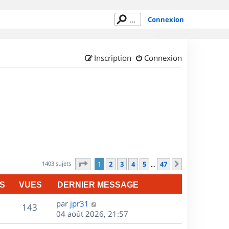
Connexion
Inscription
Connexion
Page
1
sur
47
1403 sujets
1
2
3
4
5
47
Suivant
…
S
VUES
DERNIER MESSAGE
D
par
jpr31
V
143
e
04 août 2026, 21:57
r
u