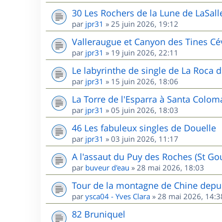
30 Les Rochers de la Lune de LaSall
par
jpr31
»
25 juin 2026, 19:12
Valleraugue et Canyon des Tines C
par
jpr31
»
19 juin 2026, 22:11
Le labyrinthe de single de La Roca d
par
jpr31
»
15 juin 2026, 18:06
La Torre de l'Esparra à Santa Colom
par
jpr31
»
05 juin 2026, 18:03
46 Les fabuleux singles de Douelle
par
jpr31
»
03 juin 2026, 11:17
A l'assaut du Puy des Roches (St G
par
buveur d'eau
»
28 mai 2026, 18:03
Tour de la montagne de Chine depui
par
ysca04 - Yves Clara
»
28 mai 2026, 14:3
82 Bruniquel