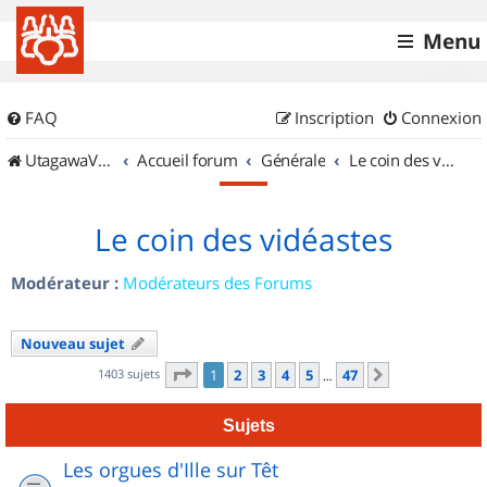
Menu
FAQ
Inscription
Connexion
UtagawaVTT (Randos VTT et VTTAE avec traces GPS)
Accueil forum
Générale
Le coin des vidéastes
Le coin des vidéastes
Modérateur :
Modérateurs des Forums
Nouveau sujet
Page
1
sur
47
1403 sujets
1
2
3
4
5
47
Suivant
…
Sujets
Les orgues d'Ille sur Têt