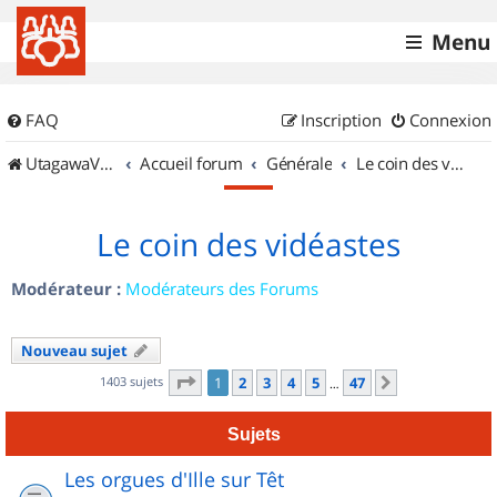
Menu
FAQ
Inscription
Connexion
UtagawaVTT (Randos VTT et VTTAE avec traces GPS)
Accueil forum
Générale
Le coin des vidéastes
Le coin des vidéastes
Modérateur :
Modérateurs des Forums
Nouveau sujet
Page
1
sur
47
1403 sujets
1
2
3
4
5
47
Suivant
…
Sujets
Les orgues d'Ille sur Têt