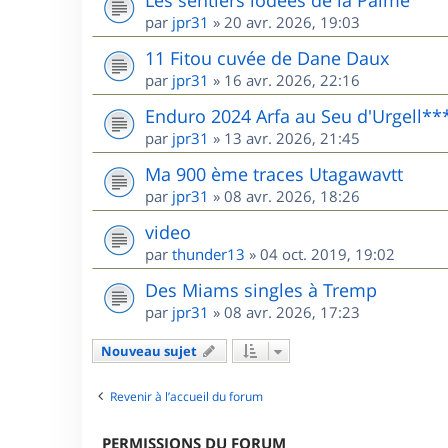
Les sentiers iodées de la Palme
par
jpr31
»
20 avr. 2026, 19:03
11 Fitou cuvée de Dane Daux
par
jpr31
»
16 avr. 2026, 22:16
Enduro 2024 Arfa au Seu d'Urgell**
par
jpr31
»
13 avr. 2026, 21:45
Ma 900 ème traces Utagawavtt
par
jpr31
»
08 avr. 2026, 18:26
video
par
thunder13
»
04 oct. 2019, 19:02
Des Miams singles à Tremp
par
jpr31
»
08 avr. 2026, 17:23
Nouveau sujet
Revenir à l’accueil du forum
PERMISSIONS DU FORUM