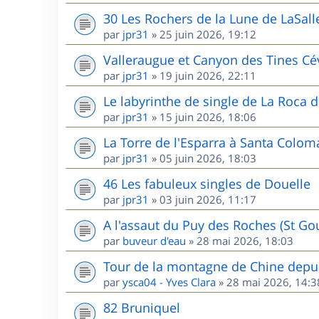
30 Les Rochers de la Lune de LaSall
par
jpr31
»
25 juin 2026, 19:12
Valleraugue et Canyon des Tines C
par
jpr31
»
19 juin 2026, 22:11
Le labyrinthe de single de La Roca d
par
jpr31
»
15 juin 2026, 18:06
La Torre de l'Esparra à Santa Colom
par
jpr31
»
05 juin 2026, 18:03
46 Les fabuleux singles de Douelle
par
jpr31
»
03 juin 2026, 11:17
A l'assaut du Puy des Roches (St G
par
buveur d'eau
»
28 mai 2026, 18:03
Tour de la montagne de Chine depui
par
ysca04 - Yves Clara
»
28 mai 2026, 14:3
82 Bruniquel