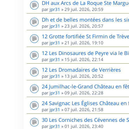
DH aux Arcs de La Roque Ste Margu
par
jpr31
»
29 juil. 2026, 20:59
Dh et de belles montées dans les s
par
jpr31
»
23 juil. 2026, 20:57
12 Grotte fortifiée St Firmin de Trèv
par
jpr31
»
21 juil. 2026, 19:10
12 Les Dinosaures de Peyre via le B
par
jpr31
»
15 juil. 2026, 22:14
12 Les Dromadaires de Verrières
par
jpr31
»
13 juil. 2026, 20:52
24 Jumilhac-le-Grand Château en fê
par
jpr31
»
09 juil. 2026, 22:28
24 Savignac Les Églises Château en 
par
jpr31
»
07 juil. 2026, 21:58
30 Les Corniches des Cévennes de 
par
jpr31
»
01 juil. 2026, 23:40