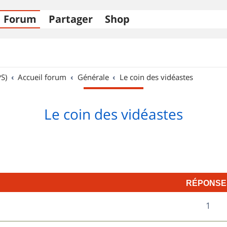
Forum
Partager
Shop
S)
Accueil forum
Générale
Le coin des vidéastes
Le coin des vidéastes
RÉPONSE
R
1
é