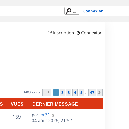
Connexion
Inscription
Connexion
Page
1
sur
47
1403 sujets
1
2
3
4
5
47
Suivant
…
S
VUES
DERNIER MESSAGE
D
par
jpr31
V
159
e
04 août 2026, 21:57
r
u