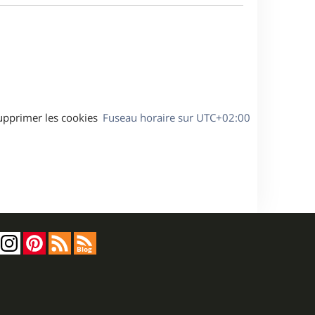
a
s
g
s
e
a
g
e
upprimer les cookies
Fuseau horaire sur
UTC+02:00