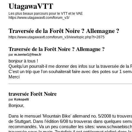
UtagawaVTT
Les plus beaux parcours pour le VTT et le VAE
https://www.utagawavtt.com/forum_v3/
Traversée de la Forêt Noire ? Allemagne ?
https://www.utagawavtt.com/forum_v3/viewtopic.php?t=2875
Traversée de la Forêt Noire ? Allemagne ?
par
m.terrier1@free.fr
bonjour à tous !
Quelqu'un pourraît-il me donner des infos sur la traversée de la
C'est un trip que l'on souhaiterait faire avec des potes sur 1 sem
Merci
traversée Forêt Noire
par
Kokopelli
Bonjour,
Dans le mensuel 'Mountain Bike' allemand no. 5/2008 tu trouveras 
de Stuttgart. Dans l'édition 6/08 tu trouveras dans quelques sema
recommandés. Va un peu consulter les sites:
www.schwaebisch