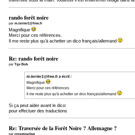
traversée sous la main. Toutefois il est entièremet rédigé dans l
rando forêt noire
par
m.terrier1@free.fr
Magnifique
Merci pour ces références.
Il me reste plus qu'à achetter un dico français/allemand
Re: rando forêt noire
par
Tgv Bob
m.terrier1@free.fr a écrit :
Magnifique
Merci pour ces références.
Il me reste plus qu'à achetter un dico français/allemand
Si ça peut aider avant le dico:
pour effectuer des traductions
Re: Traversée de la Forêt Noire ? Allemagne ?
par
crosstouring