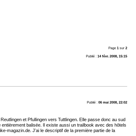
Page
1
sur
2
Publié :
14 févr. 2008, 15:15
Publié :
06 mai 2008, 22:02
 Reutlingen et Pfullingen vers Tuttlingen. Elle passe donc au sud
 entièrement balisée. Il existe aussi un trailbook avec des hôtels
ike-magazin.de
. J'ai le descriptif de la première partie de la