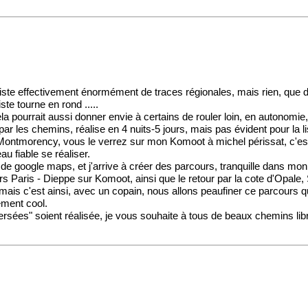
xiste effectivement énormément de traces régionales, mais rien, que da
te tourne en rond .....
 pourrait aussi donner envie à certains de rouler loin, en autonomie,
les chemins, réalise en 4 nuits-5 jours, mais pas évident pour la lisib
r Montmorency, vous le verrez sur mon Komoot à michel périssat, c'est 
u fiable se réaliser.
google maps, et j'arrive à créer des parcours, tranquille dans mon coi
rs Paris - Dieppe sur Komoot, ainsi que le retour par la cote d'Opal
e mais c'est ainsi, avec un copain, nous allons peaufiner ce parcours q
cément cool.
sées" soient réalisée, je vous souhaite à tous de beaux chemins lib