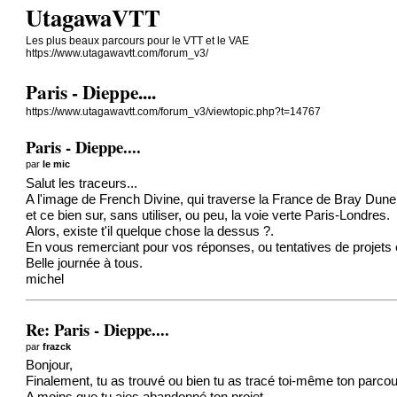
UtagawaVTT
Les plus beaux parcours pour le VTT et le VAE
https://www.utagawavtt.com/forum_v3/
Paris - Dieppe....
https://www.utagawavtt.com/forum_v3/viewtopic.php?t=14767
Paris - Dieppe....
par
le mic
Salut les traceurs...
A l'image de French Divine, qui traverse la France de Bray Dune à 
et ce bien sur, sans utiliser, ou peu, la voie verte Paris-Londres.
Alors, existe t'il quelque chose la dessus ?.
En vous remerciant pour vos réponses, ou tentatives de projets
Belle journée à tous.
michel
Re: Paris - Dieppe....
par
frazck
Bonjour,
Finalement, tu as trouvé ou bien tu as tracé toi-même ton parco