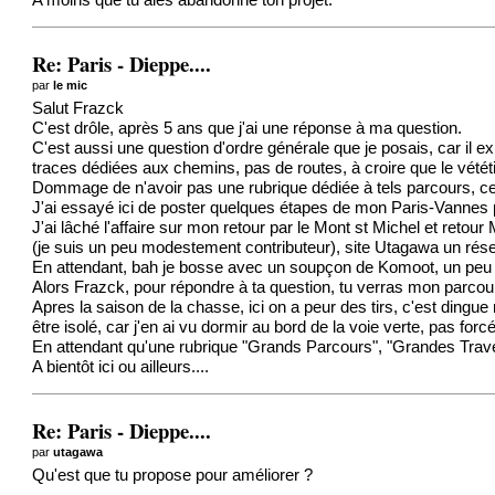
A moins que tu aies abandonné ton projet.
Re: Paris - Dieppe....
par
le mic
Salut Frazck
C'est drôle, après 5 ans que j'ai une réponse à ma question.
C'est aussi une question d'ordre générale que je posais, car il e
traces dédiées aux chemins, pas de routes, à croire que le vététis
Dommage de n'avoir pas une rubrique dédiée à tels parcours, cela
J'ai essayé ici de poster quelques étapes de mon Paris-Vannes par 
J'ai lâché l'affaire sur mon retour par le Mont st Michel et retou
(je suis un peu modestement contributeur), site Utagawa un résea
En attendant, bah je bosse avec un soupçon de Komoot, un peu de 
Alors Frazck, pour répondre à ta question, tu verras mon parcou
Apres la saison de la chasse, ici on a peur des tirs, c'est dingu
être isolé, car j'en ai vu dormir au bord de la voie verte, pas for
En attendant qu'une rubrique "Grands Parcours", "Grandes Traver
A bientôt ici ou ailleurs....
Re: Paris - Dieppe....
par
utagawa
Qu'est que tu propose pour améliorer ?