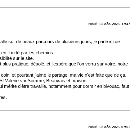
Publié :
02 déc. 2025, 17:47
lle sur de beaux parcours de plusieurs jours, je parle ici de
 en liberté par les chemins.
ilité sur le site.
plus pratique, désolé, et j'espère que l'on verra sur votre, notre
n, et pourtant j'aime le partage, ma vie n'est faite que de ça.
e, St Valerie sur Somme, Beauvais et maison.
ui mérite d'être travaillé, notamment pour dormir en bivouac, faut
res.
Publié :
03 déc. 2025, 07:51