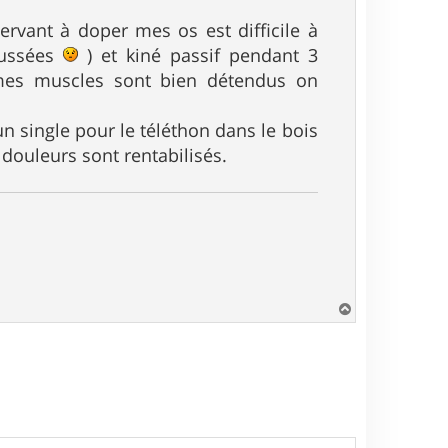
ervant à doper mes os est difficile à
aussées
) et kiné passif pendant 3
 mes muscles sont bien détendus on
n single pour le téléthon dans le bois
 douleurs sont rentabilisés.
H
a
u
t