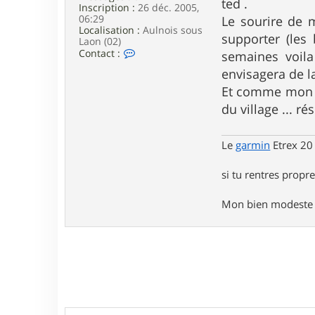
ted .
t
Inscription :
26 déc. 2005,
i
06:29
Le sourire de m
a
Localisation :
Aulnois sous
n
supporter (le
Laon (02)
B
C
Contact :
semaines voil
o
envisagera de la
n
t
Et comme mon in
a
du village ... 
c
t
e
r
Le
garmin
Etrex 20
t
e
si tu rentres propre,
d
0
2
Mon bien modeste si