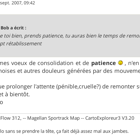
 sept. 2007, 09:42
 Bob a écrit :
e toi bien, prends patience, tu auras bien le temps de remo
t rétablissement
s mes voeux de consolidation et de
patience
, n'en
noises et autres douleurs générées par des mouveme
ue prolonger l'attente (pénible,cruelle?) de remonter su
t à bientôt.
éo
X Flow 312, -- Magellan Sportrack Map -- CartoExploreur3 V3.20
lo sans se prendre la tête, ça fait déjà assez mal aux jambes.