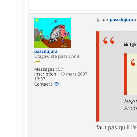
b
M
par
pascdujura
e
s
s
a
g
Tgv
e
pascdujura
Utagawiste passionné
Messages :
57
Inscription :
19 mars 2007,
13:37
C
Contact :
o
n
t
Soign
a
Promp
c
t
e
r
faut pas qu'il l'
p
a