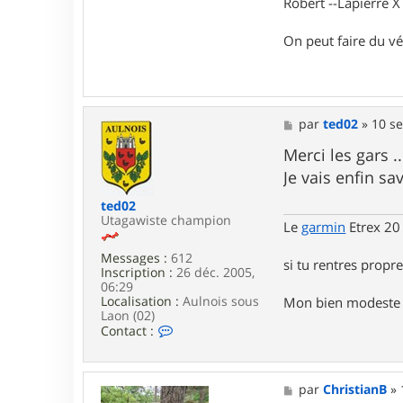
t
Robert --Lapierre 
a
c
On peut faire du vé
t
e
r
T
g
v
M
par
ted02
»
10 se
B
e
o
s
Merci les gars .
b
s
Je vais enfin sa
a
g
ted02
e
Utagawiste champion
Le
garmin
Etrex 20
Messages :
612
si tu rentres propre,
Inscription :
26 déc. 2005,
06:29
Localisation :
Aulnois sous
Mon bien modeste si
Laon (02)
C
Contact :
o
n
t
a
M
par
ChristianB
»
c
e