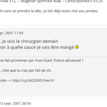
X Flow 312, -- Magellan Sportrack Map -- CartoExploreur3 V3.20
lo sans se prendre la tête, ça fait déjà assez mal aux jambes.
pt. 2007, 17:04
.. je vois le chirurgien demain
voir à quelle sauce je vais être mangé
 se fait promener par mon Giant Trance advanced 1
 c'est que tu n'as pas fait de vtt.
te --> http://cyclo02000.free.fr/
13 sept. 2007, 00:54