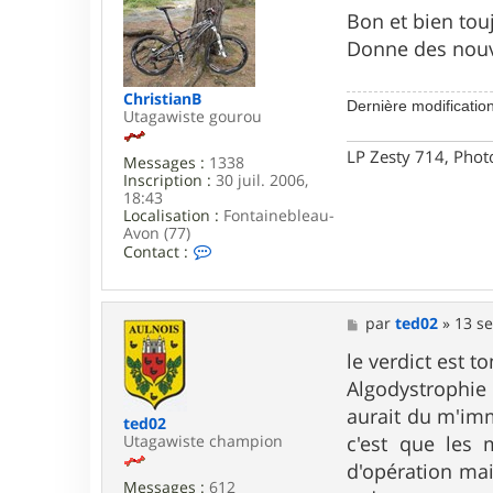
t
s
Bon et bien touj
e
s
Donne des nouve
r
a
t
g
e
e
ChristianB
d
Dernière modificatio
Utagawiste gourou
0
2
LP Zesty 714, Phot
Messages :
1338
Inscription :
30 juil. 2006,
18:43
Localisation :
Fontainebleau-
Avon (77)
C
Contact :
o
n
t
a
M
par
ted02
»
13 se
c
e
t
s
le verdict est 
e
s
Algodystrophie e
r
a
C
g
aurait du m'immo
ted02
h
e
c'est que les
Utagawiste champion
r
i
d'opération mai
s
Messages :
612