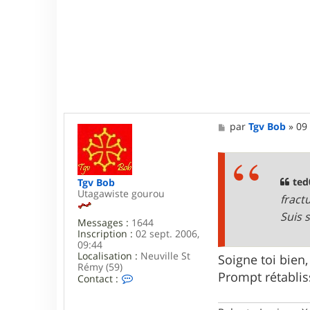
M
par
Tgv Bob
»
09
e
s
s
a
g
ted
Tgv Bob
e
Utagawiste gourou
fract
Suis 
Messages :
1644
Inscription :
02 sept. 2006,
09:44
Localisation :
Neuville St
Soigne toi bien
Rémy (59)
Prompt rétabli
C
Contact :
o
n