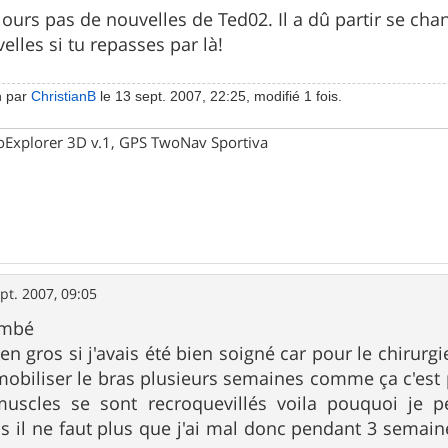
ours pas de nouvelles de Ted02. Il a dû partir se chan
lles si tu repasses par là!
n par
ChristianB
le 13 sept. 2007, 22:25, modifié 1 fois.
oExplorer 3D v.1, GPS TwoNav Sportiva
pt. 2007, 09:05
tombé
n gros si j'avais été bien soigné car pour le chirurgie
biliser le bras plusieurs semaines comme ça c'est pas 
 muscles se sont recroquevillés voila pouquoi j
s il ne faut plus que j'ai mal donc pendant 3 semain