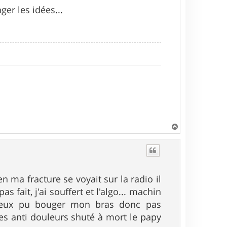
ger les idées...
H
a
u
t
n ma fracture se voyait sur la radio il
fait, j'ai souffert et l'algo... machin
e peux pu bouger mon bras donc pas
es anti douleurs shuté à mort le papy