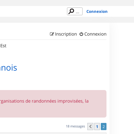
Connexion
Inscription
Connexion
 Est
nnois
organisations de randonnées improvisées, la
18 messages
1
2
Précédent