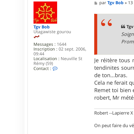
M
par
Tgv Bob
»
13
e
s
s
a
g
Tgv
Tgv Bob
e
Utagawiste gourou
Soign
Promp
Messages :
1644
Inscription :
02 sept. 2006,
09:44
Localisation :
Neuville St
Je réitère tou
Rémy (59)
tendinites sour
C
Contact :
o
de ton...bras.
n
Cela ne ferait q
t
a
Remet toi bien e
c
t
robert, Mr mét
e
r
T
Robert --Lapierre 
g
v
B
On peut faire du vé
o