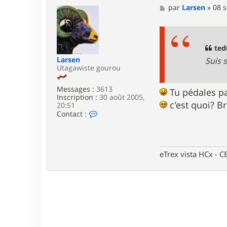
M
par
Larsen
»
08 s
e
s
s
a
g
ted
e
Larsen
Suis 
Utagawiste gourou
Messages :
3613
Tu pédales pa
Inscription :
30 août 2005,
c'est quoi? B
20:51
C
Contact :
o
n
t
a
c
eTrex vista HCx -
t
e
r
L
a
r
s
e
n