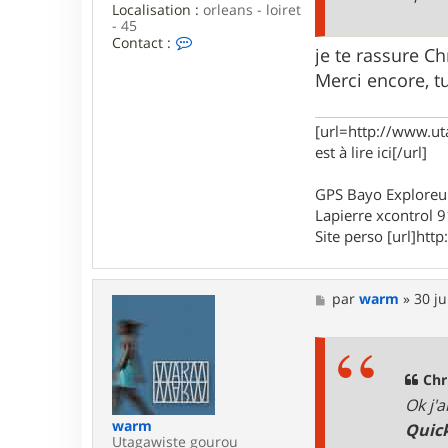
Localisation :
orleans - loiret
- 45
C
Contact :
je te rassure Chr
o
n
Merci encore, tu
t
a
c
[url=http://www.ut
t
est à lire ici[/url]
e
r
m
GPS Bayo Exploreu
a
Lapierre xcontrol 
x
o
Site perso [url]http:
u
4
5
M
par
warm
»
30 ju
e
s
s
a
g
Chr
e
Ok j'
warm
Quic
Utagawiste gourou