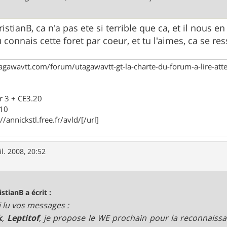
istianB, ca n'a pas ete si terrible que ca, et il nous en
 connais cette foret par coeur, et tu l'aimes, ca se res
agawavtt.com/forum/utagawavtt-gt-la-charte-du-forum-a-lire-at
r 3 + CE3.20
910
//annickstl.free.fr/avld/[/url]
il. 2008, 20:52
istianB a écrit :
ai lu vos messages :
k
,
Leptitof
, je propose le WE prochain pour la reconnaiss