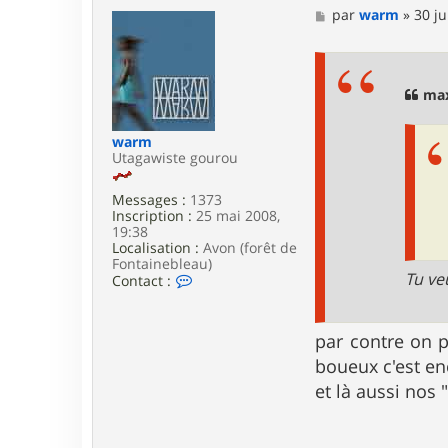
M
par
warm
»
30 ju
e
s
s
a
g
max
e
warm
Utagawiste gourou
Messages :
1373
Inscription :
25 mai 2008,
19:38
Localisation :
Avon (forêt de
Fontainebleau)
Tu ve
C
Contact :
o
n
t
par contre on p
a
c
boueux c'est enc
t
et là aussi nos
e
r
w
a