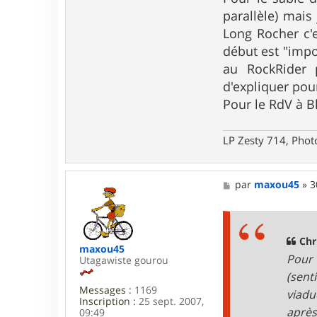
n
parallèle) mais 
t
a
Long Rocher c'e
c
début est "impo
t
e
au RockRider 
r
d'expliquer pour
C
h
Pour le RdV à Bl
r
i
s
LP Zesty 714, Phot
t
i
a
n
M
par
maxou45
»
3
B
e
s
s
a
g
Chr
maxou45
e
Pour 
Utagawiste gourou
(sent
Messages :
1169
viadu
Inscription :
25 sept. 2007,
après 
09:49