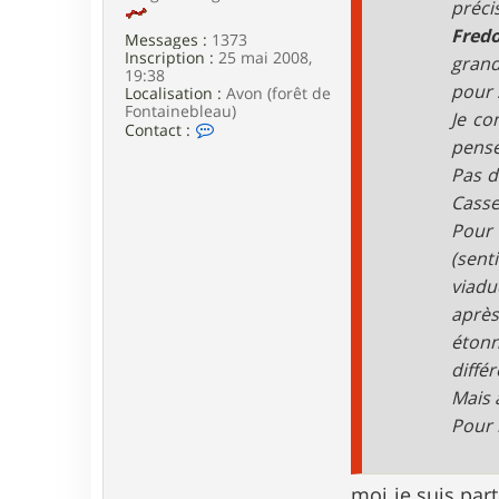
préci
Fred
Messages :
1373
Inscription :
25 mai 2008,
grand
19:38
pour 
Localisation :
Avon (forêt de
Fontainebleau)
Je co
C
Contact :
pense
o
n
Pas d
t
a
Casse
c
Pour 
t
e
(sent
r
viadu
w
a
après
r
étonn
m
diffé
Mais a
Pour 
moi je suis par