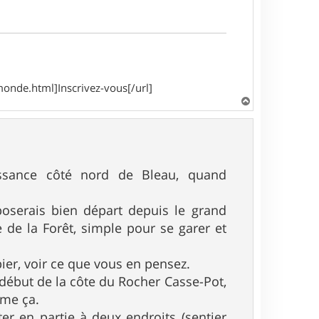
onde.html]Inscrivez-vous[/url]
H
a
u
t
ssance côté nord de Bleau, quand
poserais bien départ depuis le grand
e de la Forêt, simple pour se garer et
ier, voir ce que vous en pensez.
 début de la côte du Rocher Casse-Pot,
mme ça.
er en partie à deux endroits (sentier