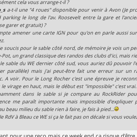
sément cela vous arrange-t-il ?
o_s
a-t-il une "4 roues" disponible pour venir à Avon (Je pr
 parking le long de l'av. Roosevelt entre la gare et l'anci
se garer et gratuit) ?
mpte amener une carte IGN pour qu'on en parle aussi sur 
z.
e soucis pour le sable côté nord, de mémoire je vois un pe
-Pot, un grand classique des randos des clubs d'ici, mais r
le sable du WE dernier côté sud, vous auriez dû pouvoir l'é
ier parallèle) mais j'ai peut-être fait une erreur sur un 
c. A voir. Pour le Long Rocher c'est une épreuve je reconna
 le virage en haut, mais le début est "impossible" c'est vrai
amment dans le sable si je compare au RockRider pourt
rence me paraît importante mais impossible d'expliquer 
u beau milieu du sable rien à faire, je fais à pied...
le RdV à Bleau ce WE si ça le fait pas on décale si vous voulez
tant pour une reco mais ce week end ça risque d'être