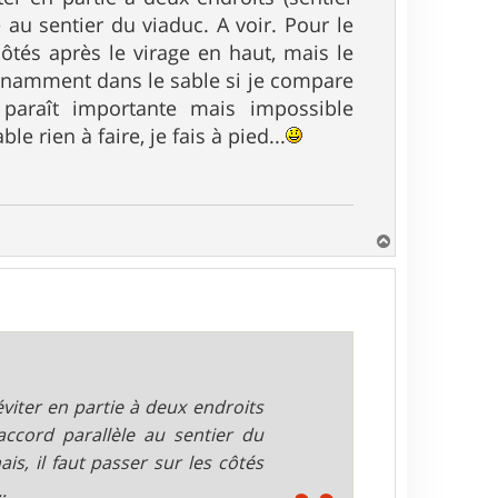
e au sentier du viaduc. A voir. Pour le
côtés après le virage en haut, mais le
tonnamment dans le sable si je compare
 paraît importante mais impossible
 rien à faire, je fais à pied...
H
a
u
t
viter en partie à deux endroits
raccord parallèle au sentier du
is, il faut passer sur les côtés
.