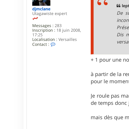
a
g
lept
djmclane
e
De su
Utagawiste expert
incon
Messages :
283
Prése
Inscription :
18 juin 2008,
Dis m
17:25
Localisation :
Versailles
versai
C
Contact :
o
n
t
+ 1 pour une no
a
c
t
à partir de la r
e
r
pour le moment,
d
j
m
Je roule pas ma
c
de temps donc je
l
a
n
mais dès que me
e