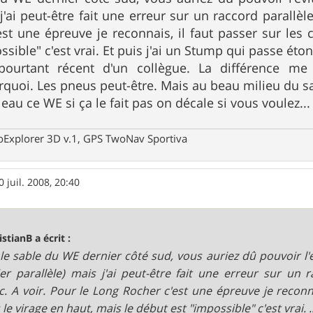
j'ai peut-être fait une erreur sur un raccord parallèl
st une épreuve je reconnais, il faut passer sur les 
ssible" c'est vrai. Et puis j'ai un Stump qui passe é
pourtant récent d'un collègue. La différence me
quoi. Les pneus peut-être. Mais au beau milieu du sable
eau ce WE si ça le fait pas on décale si vous voulez...
oExplorer 3D v.1, GPS TwoNav Sportiva
0 juil. 2008, 20:40
istianB a écrit :
le sable du WE dernier côté sud, vous auriez dû pouvoir l'é
ier parallèle) mais j'ai peut-être fait une erreur sur un 
c. A voir. Pour le Long Rocher c'est une épreuve je reconna
le virage en haut, mais le début est "impossible" c'est vrai. ..