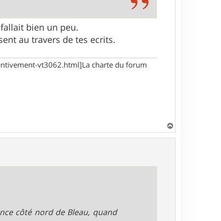
 fallait bien un peu.
sent au travers de tes ecrits.
tentivement-vt3062.html]La charte du forum
H
a
u
t
ance côté nord de Bleau, quand