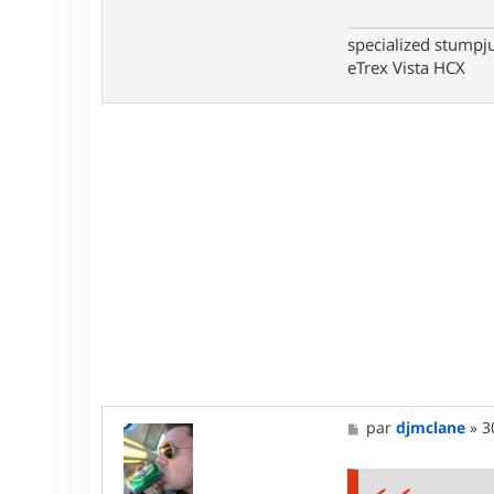
r
m
specialized stumpj
eTrex Vista HCX
M
par
djmclane
»
3
e
s
s