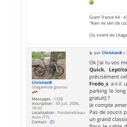
Giant Trance X4 - 
"Rien ne sert de cou
Où vivent les Utag
M
par
ChristianB
»
e
s
Ok j'ai lu vos m
s
Quick
,
Leptito
a
g
précisément cel
e
ChristianB
Fredo_s
a-t-il 
Utagawiste gourou
parking le long
gratuit) ?
Messages :
1338
Inscription :
30 juil. 2006,
Je compte amene
18:43
Pas de soucis p
Localisation :
Fontainebleau-
Avon (77)
un grand classi
C
Contact :
Pour le sable d
o