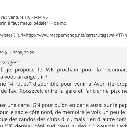
eTrex Venture HC - MM v5
rir, il faut mieux pédaler" - de moi
awistes ? [url=http://www.mappemonde.net/carte/Utagawa-VTT/m
30 juil. 2008, 20:29
essages :
f
, je propose le WE prochain pour la reconnai
a vous arrange-t-il ?
une "4 roues" disponible pour venir à Avon (Je pro
 de l'av. Roosevelt entre la gare et l'ancienne piscin
r une carte IGN pour qu'on en parle aussi sur le pap
our le sable côté nord, de mémoire je vois un peu le
que des randos des clubs d'ici, mais rien d''autre co
u WE dernier côté sud, vous auriez dû pouvoir l'évit