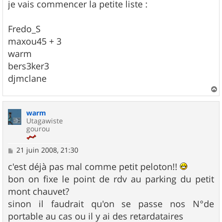
je vais commencer la petite liste :
Fredo_S
maxou45 + 3
warm
bers3ker3
djmclane
a
u
warm
t
Utagawiste
gourou
M
21 juin 2008, 21:30
e
s
c'est déjà pas mal comme petit peloton!!
s
bon on fixe le point de rdv au parking du petit
a
g
mont chauvet?
e
sinon il faudrait qu'on se passe nos N°de
portable au cas ou il y ai des retardataires