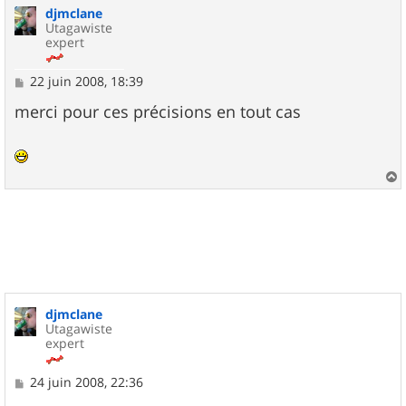
djmclane
t
Utagawiste
expert
M
22 juin 2008, 18:39
e
s
merci pour ces précisions en tout cas
s
a
g
e
a
u
t
djmclane
Utagawiste
expert
M
24 juin 2008, 22:36
e