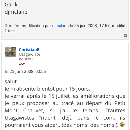
Garik
djmclane
Dernière modification par
djmclane
le 25 juin 2008, 17:57, modifié
1 fois.
a
u
ChristianB
t
Utagawiste
gourou
M
25 juin 2008, 00:56
e
s
salut,
s
Je m'absente bientôt pour 15 jours.
a
g
Je verrai après le 15 juillet les améliorations que
e
je peux proposer au tracé au départ du Petit
Mont Chauvet, si j'ai le temps. D'autres
Utagawistes "rident" déjà dans le coin, ils
pourraient vous aider...(des noms! des noms!).