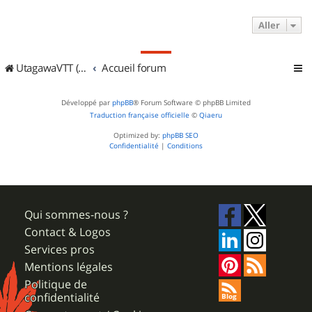
Aller
UtagawaVTT (Randos VTT et VTTAE avec traces GPS)
Accueil forum
Développé par
phpBB
® Forum Software © phpBB Limited
Traduction française officielle
©
Qiaeru
Optimized by:
phpBB SEO
Confidentialité
|
Conditions
Qui sommes-nous ?
Contact & Logos
Services pros
Mentions légales
Politique de
confidentialité