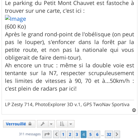
Le parking du Petit Mont Chauvet est fastoche à
trouver sur une carte, c'est ici :
(600 Ko)
Après le grand rond-point de l'obélisque (on peut
pas le louper), s'enfoncer dans la forêt par la
petite route, et non pas la nationale qui vous
obligerait de faire demi-tour).
Ah encore un truc : même si la double voie est
tentante sur la N7, respecter scrupuleusement
les limites de vitesses à 90, 70 et à...50km/h :
c'est plein de radars par ici!
LP Zesty 714, PhotoExplorer 3D v.1, GPS TwoNav Sportiva
a
u
Verrouillé
t
Page
4
sur
32
311 messages
1
2
3
4
5
6
32
Précédent
Suivant
…