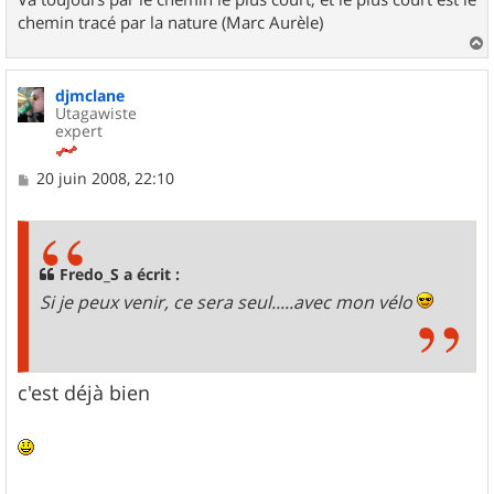
chemin tracé par la nature (Marc Aurèle)
a
u
djmclane
t
Utagawiste
expert
M
20 juin 2008, 22:10
e
s
s
a
g
Fredo_S a écrit :
e
Si je peux venir, ce sera seul.....avec mon vélo
c'est déjà bien