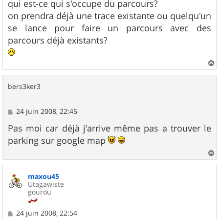
s
qui est-ce qui s'occupe du parcours?
s
on prendra déjà une trace existante ou quelqu'un
a
g
se lance pour faire un parcours avec des
e
parcours déjà existants?
a
u
bers3ker3
t
M
24 juin 2008, 22:45
e
s
Pas moi car déjà j'arrive même pas a trouver le
s
parking sur google map
a
g
e
a
u
maxou45
t
Utagawiste
gourou
M
24 juin 2008, 22:54