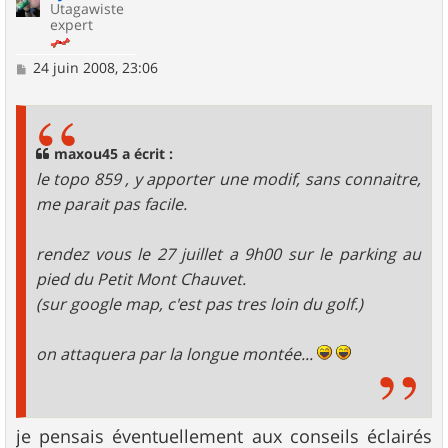
Utagawiste
expert
M
24 juin 2008, 23:06
e
s
s
a
g
maxou45 a écrit :
e
le topo 859 , y apporter une modif, sans connaitre,
me parait pas facile.
rendez vous le 27 juillet a 9h00 sur le parking au
pied du Petit Mont Chauvet.
(sur google map, c'est pas tres loin du golf.)
on attaquera par la longue montée...
je pensais éventuellement aux conseils éclairés