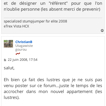
et de désigner un "référent" pour que l'on
n'oublie personne (les absent merci de prevenir)
specialized stumpjumper fsr elite 2008
eTrex Vista HCX
a
u
ChristianB
t
Utagawiste
gourou
M
22 juin 2008, 17:54
e
s
salut,
s
a
g
Eh bien ça fait des lustres que je ne suis pas
e
venu poster sur ce forum...juste le temps de les
accrocher dans mon nouvel appartement (les
lustres).