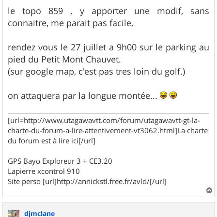
e
s
le topo 859 , y apporter une modif, sans
s
connaitre, me parait pas facile.
a
g
e
rendez vous le 27 juillet a 9h00 sur le parking au
pied du Petit Mont Chauvet.
(sur google map, c'est pas tres loin du golf.)
on attaquera par la longue montée...
[url=http://www.utagawavtt.com/forum/utagawavtt-gt-la-
charte-du-forum-a-lire-attentivement-vt3062.html]La charte
du forum est à lire ici[/url]
GPS Bayo Exploreur 3 + CE3.20
Lapierre xcontrol 910
Site perso [url]http://annickstl.free.fr/avld/[/url]
a
u
djmclane
t