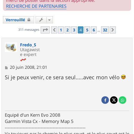
merci de poster dans la section appropriée.
RECHERCHE DE PARTENAIRES
Verrouillé
Page
4
sur
32
311 messages
1
2
3
4
5
6
32
Précédent
Suivant
…
Fredo_S
Utagawist
e expert
M
20 juin 2008, 21:01
e
s
Si je peux venir, ce sera seul.....avec mon vélo
s
a
g
e
Equipé d'un Kern Evo 2008
Garmin Vista Cx - Memory Map 5
------------------------------------------------------
Va toujours par le chemin le plus court, et le plus court est le