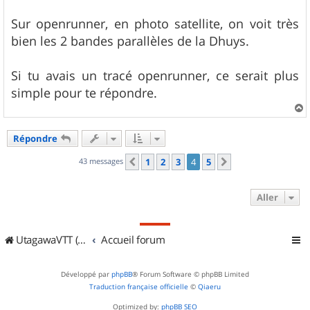
Sur openrunner, en photo satellite, on voit très
bien les 2 bandes parallèles de la Dhuys.
Si tu avais un tracé openrunner, ce serait plus
simple pour te répondre.
a
u
Répondre
t
43 messages
1
2
3
4
5
Précédent
Suivant
Aller
UtagawaVTT (Randos VTT et VTTAE avec traces GPS)
Accueil forum
Développé par
phpBB
® Forum Software © phpBB Limited
Traduction française officielle
©
Qiaeru
Optimized by:
phpBB SEO