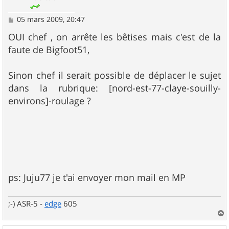
M
05 mars 2009, 20:47
e
s
OUI chef , on arrête les bêtises mais c'est de la
s
faute de Bigfoot51,
a
g
e
Sinon chef il serait possible de déplacer le sujet
dans la rubrique: [nord-est-77-claye-souilly-
environs]-roulage ?
ps: Juju77 je t'ai envoyer mon mail en MP
;-) ASR-5 -
edge
605
a
u