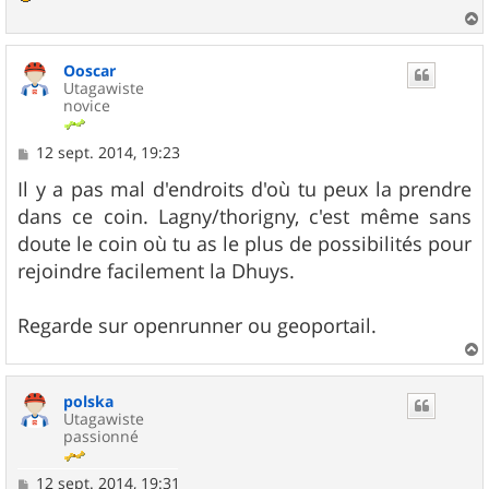
e
a
u
Ooscar
t
Utagawiste
novice
M
12 sept. 2014, 19:23
e
s
Il y a pas mal d'endroits d'où tu peux la prendre
s
dans ce coin. Lagny/thorigny, c'est même sans
a
g
doute le coin où tu as le plus de possibilités pour
e
rejoindre facilement la Dhuys.
Regarde sur openrunner ou geoportail.
a
u
polska
t
Utagawiste
passionné
M
12 sept. 2014, 19:31