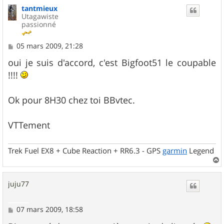
tantmieux
t
Utagawiste
passionné
M
05 mars 2009, 21:28
e
s
oui je suis d'accord, c'est Bigfoot51 le coupable
s
!!!!
a
g
e
Ok pour 8H30 chez toi BBvtec.
VTTement
Trek Fuel EX8 + Cube Reaction + RR6.3 - GPS
garmin
Legend
a
u
juju77
t
M
07 mars 2009, 18:58
e