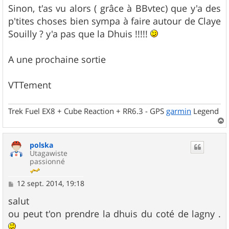
Sinon, t'as vu alors ( grâce à BBvtec) que y'a des
p'tites choses bien sympa à faire autour de Claye
Souilly ? y'a pas que la Dhuis !!!!!
A une prochaine sortie
VTTement
Trek Fuel EX8 + Cube Reaction + RR6.3 - GPS
garmin
Legend
a
u
polska
t
Utagawiste
passionné
M
12 sept. 2014, 19:18
e
s
salut
s
ou peut t'on prendre la dhuis du coté de lagny .
a
g