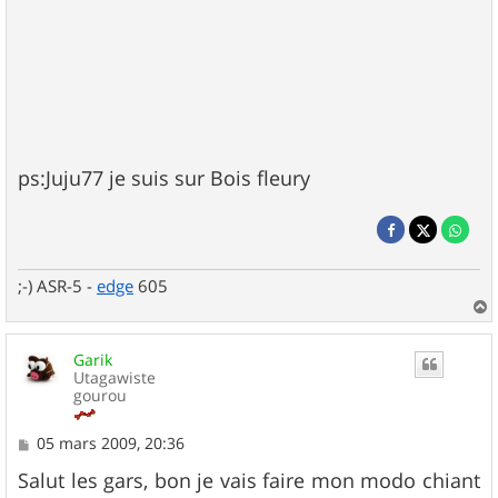
ps:Juju77 je suis sur Bois fleury
;-) ASR-5 -
edge
605
a
u
Garik
t
Utagawiste
gourou
M
05 mars 2009, 20:36
e
s
Salut les gars, bon je vais faire mon modo chiant
s