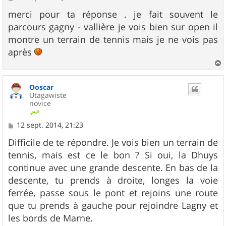
e
s
merci pour ta réponse . je fait souvent le
s
parcours gagny - vallière je vois bien sur open il
a
g
montre un terrain de tennis mais je ne vois pas
e
après
a
u
Ooscar
t
Utagawiste
novice
M
12 sept. 2014, 21:23
e
s
Difficile de te répondre. Je vois bien un terrain de
s
tennis, mais est ce le bon ? Si oui, la Dhuys
a
g
continue avec une grande descente. En bas de la
e
descente, tu prends à droite, longes la voie
ferrée, passe sous le pont et rejoins une route
que tu prends à gauche pour rejoindre Lagny et
les bords de Marne.