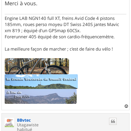
Merci à vous.
Engine LAB NGN140 full XT, freins Avid Code 4 pistons
185mm, roues perso moyeu DT Swiss 240S jantes Mavic
xm 819 ; équipé d'un GPSmap 60CSx.
Forerunner 405 équipé de son cardio-fréquencemètre.
La meilleure façon de marcher ; c'est de faire du vélo !
a
u
BBvtec
t
Utagawiste
habitué