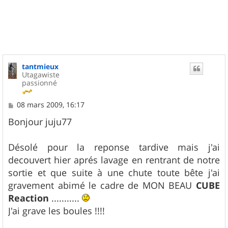
u
t
tantmieux
Utagawiste
passionné
M
08 mars 2009, 16:17
e
s
Bonjour juju77
s
a
g
Désolé pour la reponse tardive mais j'ai
e
decouvert hier aprés lavage en rentrant de notre
sortie et que suite à une chute toute bête j'ai
gravement abimé le cadre de MON BEAU
CUBE
Reaction
...........
J'ai grave les boules !!!!