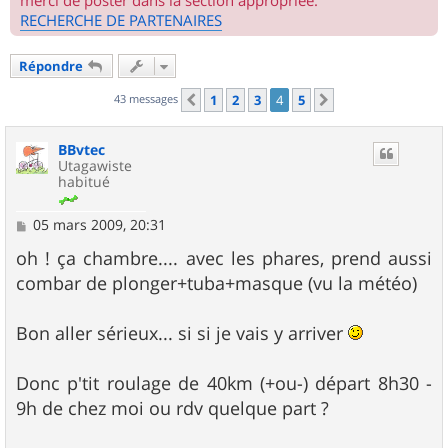
merci de poster dans la section appropriée.
RECHERCHE DE PARTENAIRES
Répondre
43 messages
1
2
3
4
5
Précédent
Suivant
BBvtec
Utagawiste
habitué
M
05 mars 2009, 20:31
e
s
oh ! ça chambre.... avec les phares, prend aussi
s
combar de plonger+tuba+masque (vu la météo)
a
g
e
Bon aller sérieux... si si je vais y arriver
Donc p'tit roulage de 40km (+ou-) départ 8h30 -
9h de chez moi ou rdv quelque part ?