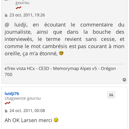
gourou
M
23 oct. 2011, 19:26
e
s
@ luidji, en écoutant le commentaire du
s
journaliste, ainsi que dans la bouche des
a
g
interviewés, le terme revient sans cesse, et
e
comme le mot cambrésis est pas courant à mon
oreille, ça m'a étonné,
eTrex vista HCx - CE3D - Memorymap Alpes v5 - Orégon
700
a
u
luidji76
t
Utagawiste gourou
M
24 oct. 2011, 00:08
e
s
Ah OK Larsen merci
s
a