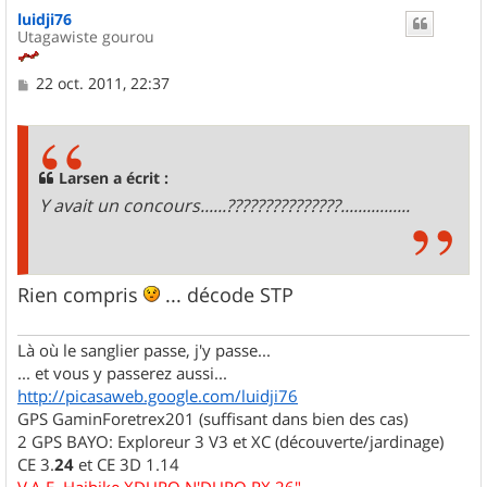
u
luidji76
t
Utagawiste gourou
M
22 oct. 2011, 22:37
e
s
s
a
g
Larsen a écrit :
e
Y avait un concours......???????????????................
Rien compris
... décode STP
Là où le sanglier passe, j'y passe...
... et vous y passerez aussi...
http://picasaweb.google.com/luidji76
GPS GaminForetrex201 (suffisant dans bien des cas)
2 GPS BAYO: Exploreur 3 V3 et XC (découverte/jardinage)
CE 3.
24
et CE 3D 1.14
V.A.E. Haibike XDURO N'DURO RX 26"