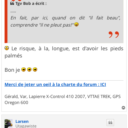
g
Tgv Bob a écrit :
e
.....
En fait, par ici, quand on dit "il fait beau",
comprendre "il ne pleut pas!"
Le risque, à la, longue, est d'avoir les pieds
palmés
Bon je
Merci de jeter un oeil à la charte du forum : ICI
Gérald, Var, Lapierre X-Control 410 2007, VTTAE TREK, GPS
Oregon 600
a
u
Larsen
t
Utagawiste