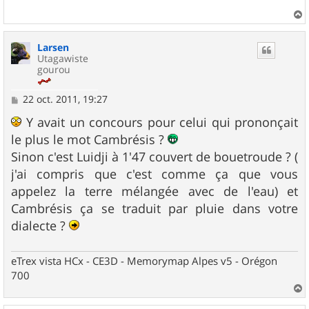
a
u
Larsen
t
Utagawiste
gourou
M
22 oct. 2011, 19:27
e
s
Y avait un concours pour celui qui prononçait
s
le plus le mot Cambrésis ?
a
g
Sinon c'est Luidji à 1'47 couvert de bouetroude ? (
e
j'ai compris que c'est comme ça que vous
appelez la terre mélangée avec de l'eau) et
Cambrésis ça se traduit par pluie dans votre
dialecte ?
eTrex vista HCx - CE3D - Memorymap Alpes v5 - Orégon
700
a