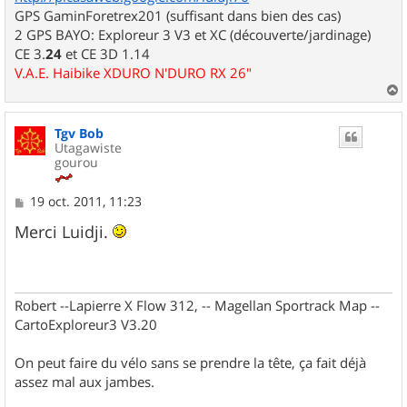
GPS GaminForetrex201 (suffisant dans bien des cas)
2 GPS BAYO: Exploreur 3 V3 et XC (découverte/jardinage)
CE 3.
24
et CE 3D 1.14
V.A.E. Haibike XDURO N'DURO RX 26"
a
u
Tgv Bob
t
Utagawiste
gourou
M
19 oct. 2011, 11:23
e
s
Merci Luidji.
s
a
g
e
Robert --Lapierre X Flow 312, -- Magellan Sportrack Map --
CartoExploreur3 V3.20
On peut faire du vélo sans se prendre la tête, ça fait déjà
assez mal aux jambes.