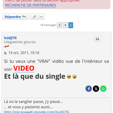
merci de poster dans la section appropriée.
RECHERCHE DE PARTENAIRES
Répondre
18 messages
1
2
Précédent
luidji76
Utagawiste gourou
M
19 oct. 2011, 10:16
e
s
Si tu veux une "VRAI" vidéo vue de l'intérieur va
s
VIDEO
a
voir
g
Et là que du single
e
Là où le sanglier passe, j'y passe...
... et vous y passerez aussi...
http://picasaweb.google.com/luidji76