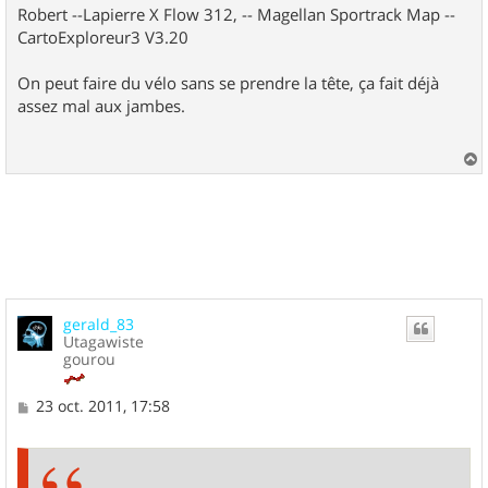
Robert --Lapierre X Flow 312, -- Magellan Sportrack Map --
CartoExploreur3 V3.20
On peut faire du vélo sans se prendre la tête, ça fait déjà
assez mal aux jambes.
a
u
t
gerald_83
Utagawiste
gourou
M
23 oct. 2011, 17:58
e
s
s
a