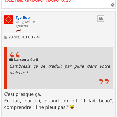
a
u
Tgv Bob
t
Utagawiste
gourou
M
23 oct. 2011, 17:41
e
s
s
a
g
Larsen a écrit :
e
Cambrésis ça se traduit par pluie dans votre
dialecte ?
C'est presque ça.
En fait, par ici, quand on dit "il fait beau",
comprendre "il ne pleut pas!"