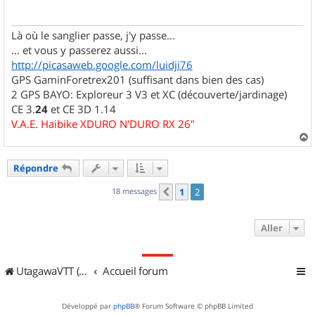
g
e
Là où le sanglier passe, j'y passe...
... et vous y passerez aussi...
http://picasaweb.google.com/luidji76
GPS GaminForetrex201 (suffisant dans bien des cas)
2 GPS BAYO: Exploreur 3 V3 et XC (découverte/jardinage)
CE 3.
24
et CE 3D 1.14
V.A.E. Haibike XDURO N'DURO RX 26"
a
u
Répondre
t
18 messages
1
2
Précédent
Aller
UtagawaVTT (Randos VTT et VTTAE avec traces GPS)
Accueil forum
Développé par
phpBB
® Forum Software © phpBB Limited