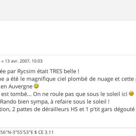
n
»
13 avr. 2007, 10:03
ée par Rycsim était TRES belle !
e a été le magnifique ciel plombé de nuage et cette pe
u en Auvergne
 est tombé... On ne roule pas que sous le soleil ici
Rando bien sympa, à refaire sous le soleil !
tion, 2 pattes de dérailleurs HS et 1 p'tit gars dégout
0'56"N-3°55'53"E $ CE 3.11