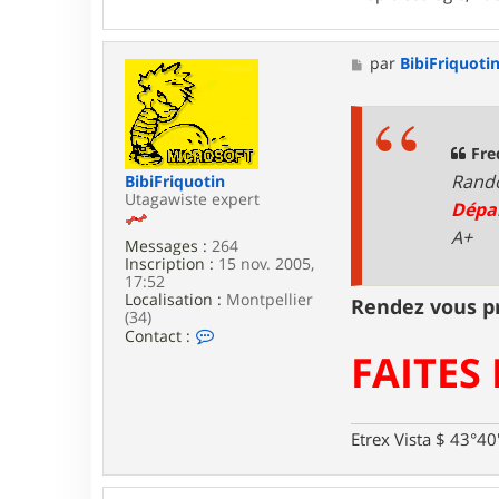
a
c
t
e
M
par
BibiFriquoti
r
e
F
s
r
s
e
a
d
g
Fre
e
e
r
Rando
BibiFriquotin
i
Utagawiste expert
Dépar
c
A+
Messages :
264
Inscription :
15 nov. 2005,
17:52
Localisation :
Montpellier
Rendez vous pri
(34)
C
Contact :
o
FAITES 
n
t
a
c
Etrex Vista $ 43°4
t
e
r
B