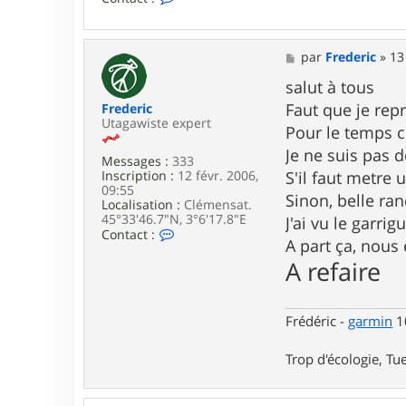
o
n
t
a
M
par
Frederic
»
13
c
e
t
s
salut à tous
e
s
Faut que je rep
Frederic
r
a
Utagawiste expert
B
g
Pour le temps c
i
e
Je ne suis pas 
b
Messages :
333
i
Inscription :
12 févr. 2006,
S'il faut metre 
F
09:55
Sinon, belle ran
r
Localisation :
Clémensat.
i
45°33'46.7"N, 3°6'17.8"E
J'ai vu le garri
q
C
Contact :
u
A part ça, nous
o
o
n
A refaire
t
t
i
a
n
c
t
Frédéric -
garmin
10
e
r
Trop d'écologie, Tue
F
r
e