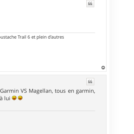
t
stache Trail 6 et plein d'autres
H
a
u
t
 Garmin VS Magellan, tous en garmin,
à lui