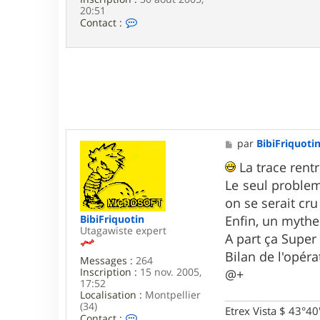
c
20:51
C
Contact :
o
n
t
a
c
t
e
r
L
a
M
par
BibiFriquoti
r
e
s
s
La trace rentr
e
s
n
Le seul problem
a
g
on se serait cr
e
BibiFriquotin
Enfin, un mythe
Utagawiste expert
A part ça Super 
Bilan de l'opéra
Messages :
264
Inscription :
15 nov. 2005,
@+
17:52
Localisation :
Montpellier
(34)
Etrex Vista $ 43°4
C
Contact :