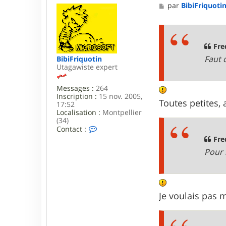
d
M
par
BibiFriquoti
e
e
r
s
i
s
c
a
g
Fre
e
Faut 
BibiFriquotin
Utagawiste expert
Messages :
264
Inscription :
15 nov. 2005,
Toutes petites, 
17:52
Localisation :
Montpellier
(34)
C
Contact :
o
Fre
n
Pour 
t
a
c
t
e
r
Je voulais pas
B
i
b
i