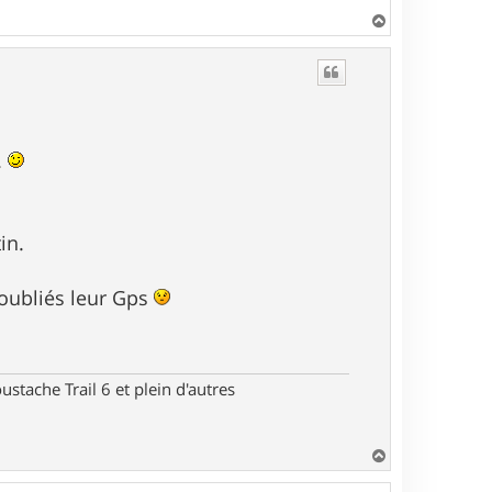
H
a
u
t
.
in.
 oubliés leur Gps
stache Trail 6 et plein d'autres
H
a
u