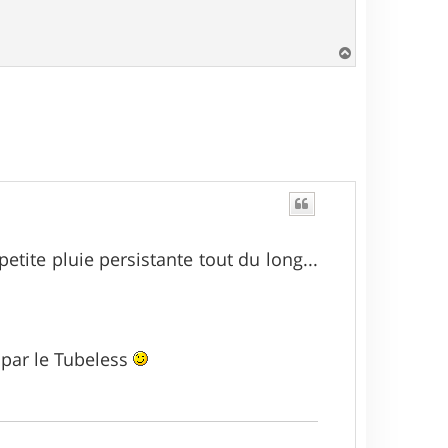
H
a
u
t
tite pluie persistante tout du long...
é par le Tubeless