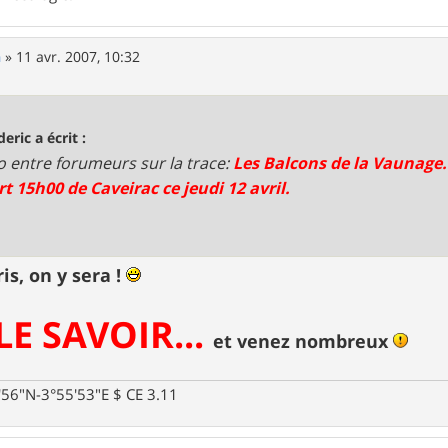
n
»
11 avr. 2007, 10:32
deric a écrit :
 entre forumeurs sur la trace:
Les Balcons de la Vaunage.
t 15h00 de Caveirac ce jeudi 12 avril.
s, on y sera !
LE SAVOIR...
et venez nombreux
0'56"N-3°55'53"E $ CE 3.11