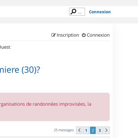
Connexion
Inscription
Connexion
Ouest
iere (30)?
organisations de randonnées improvisées, la
25 messages
1
2
3
Précédent
Suivant