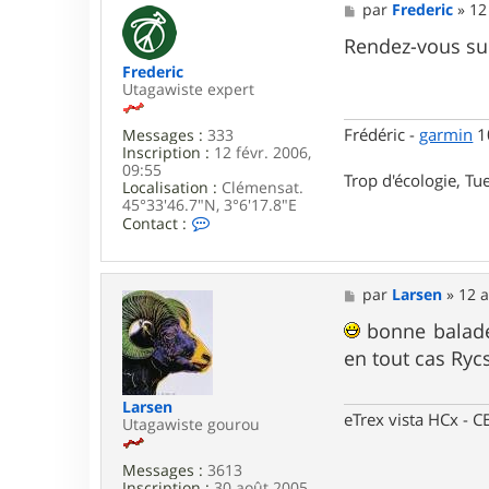
M
par
Frederic
»
12
i
e
b
s
Rendez-vous sur
i
s
F
Frederic
a
r
Utagawiste expert
g
i
e
q
Frédéric -
garmin
10
Messages :
333
u
Inscription :
12 févr. 2006,
o
09:55
t
Trop d'écologie, Tue
Localisation :
Clémensat.
i
45°33'46.7"N, 3°6'17.8"E
n
C
Contact :
o
n
t
a
M
par
Larsen
»
12 a
c
e
t
s
bonne balade 
e
s
en tout cas Rycs
r
a
F
g
r
e
Larsen
e
eTrex vista HCx -
Utagawiste gourou
d
e
r
Messages :
3613
i
Inscription :
30 août 2005,