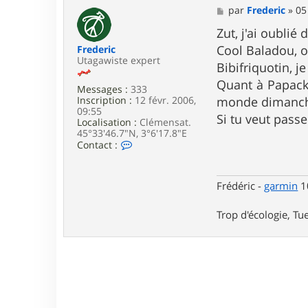
M
par
Frederic
»
05
e
s
Zut, j'ai oublié 
s
Cool Baladou, o
Frederic
a
Utagawiste expert
g
Bibifriquotin, j
e
Quant à Papack,
Messages :
333
Inscription :
12 févr. 2006,
monde dimanc
09:55
Si tu veut passe
Localisation :
Clémensat.
45°33'46.7"N, 3°6'17.8"E
C
Contact :
o
n
t
Frédéric -
garmin
10
a
c
t
Trop d'écologie, Tue
e
r
F
r
e
d
e
r