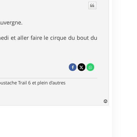
Auvergne.
di et aller faire le cirque du bout du
stache Trail 6 et plein d'autres
H
a
u
t