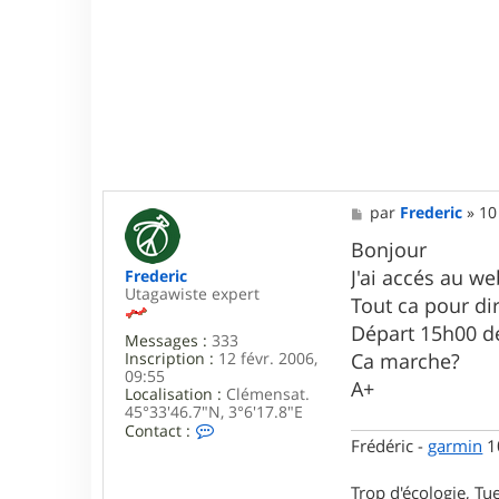
i
c
M
par
Frederic
»
10
e
s
Bonjour
s
J'ai accés au w
Frederic
a
Utagawiste expert
g
Tout ca pour di
e
Départ 15h00 de
Messages :
333
Inscription :
12 févr. 2006,
Ca marche?
09:55
A+
Localisation :
Clémensat.
45°33'46.7"N, 3°6'17.8"E
C
Contact :
Frédéric -
garmin
10
o
n
t
Trop d'écologie, Tue