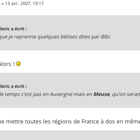
n
»
13 avr. 2007, 19:17
deric a écrit :
que je reprenne quelques bétises dites par Bibi.
alors !
deric a écrit :
le temps c'est pas en Auvergne mais en
Meuse
, qu'on serai
 me mettre toutes les régions de France à dos en mê