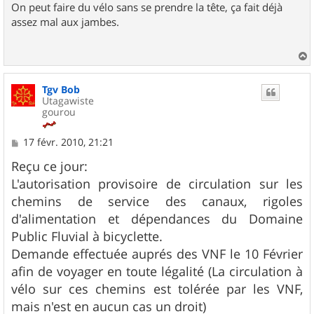
On peut faire du vélo sans se prendre la tête, ça fait déjà
assez mal aux jambes.
a
u
Tgv Bob
t
Utagawiste
gourou
M
17 févr. 2010, 21:21
e
s
Reçu ce jour:
s
L'autorisation provisoire de circulation sur les
a
g
chemins de service des canaux, rigoles
e
d'alimentation et dépendances du Domaine
Public Fluvial à bicyclette.
Demande effectuée auprés des VNF le 10 Février
afin de voyager en toute légalité (La circulation à
vélo sur ces chemins est tolérée par les VNF,
mais n'est en aucun cas un droit)