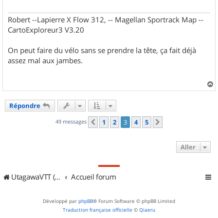
Robert --Lapierre X Flow 312, -- Magellan Sportrack Map --
CartoExploreur3 V3.20
On peut faire du vélo sans se prendre la tête, ça fait déjà
assez mal aux jambes.
a
u
Répondre
t
49 messages
1
2
3
4
5
Précédent
Suivant
Aller
UtagawaVTT (Randos VTT et VTTAE avec traces GPS)
Accueil forum
Développé par
phpBB
® Forum Software © phpBB Limited
Traduction française officielle
©
Qiaeru