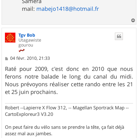
Samera
mail:
mabejo1418@hotmail.fr
a
u
Tgv Bob
t
Utagawiste
gourou
M
04 févr. 2010, 21:33
e
s
Raté pour 2009, c'est donc en 2010 que nous
s
ferons notre balade le long du canal du midi.
a
g
Nous prévoyons réaliser cette rando entre les 21
e
et 25 juin prochains.
Robert --Lapierre X Flow 312, -- Magellan Sportrack Map --
CartoExploreur3 V3.20
On peut faire du vélo sans se prendre la tête, ça fait déjà
assez mal aux jambes.