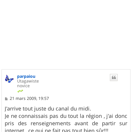
parpaiou
Utagawiste
novice
M
21 mars 2009, 19:57
e
s
J'arrive tout juste du canal du midi.
s
Je ne connaissais pas du tout la région , j'ai donc
a
g
pris des renseignements avant de partir sur
e
internet , ce qui ne fait pas tout bien sûr!!!