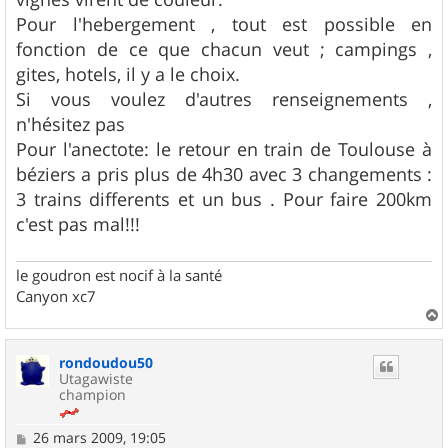
Pour l'hebergement , tout est possible en
fonction de ce que chacun veut ; campings ,
gites, hotels, il y a le choix.
Si vous voulez d'autres renseignements ,
n'hésitez pas
Pour l'anectote: le retour en train de Toulouse à
béziers a pris plus de 4h30 avec 3 changements :
3 trains differents et un bus . Pour faire 200km
c'est pas mal!!!
le goudron est nocif à la santé
Canyon xc7
a
u
rondoudou50
t
Utagawiste
champion
M
26 mars 2009, 19:05