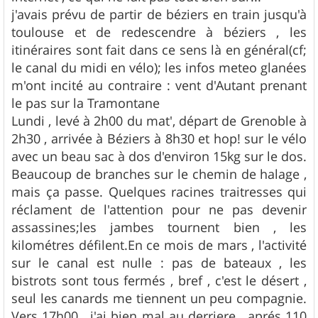
j'avais prévu de partir de béziers en train jusqu'à
toulouse et de redescendre à béziers , les
itinéraires sont fait dans ce sens là en général(cf;
le canal du midi en vélo); les infos meteo glanées
m'ont incité au contraire : vent d'Autant prenant
le pas sur la Tramontane
Lundi , levé à 2h00 du mat', départ de Grenoble à
2h30 , arrivée à Béziers à 8h30 et hop! sur le vélo
avec un beau sac à dos d'environ 15kg sur le dos.
Beaucoup de branches sur le chemin de halage ,
mais ça passe. Quelques racines traitresses qui
réclament de l'attention pour ne pas devenir
assassines;les jambes tournent bien , les
kilométres défilent.En ce mois de mars , l'activité
sur le canal est nulle : pas de bateaux , les
bistrots sont tous fermés , bref , c'est le désert ,
seul les canards me tiennent un peu compagnie.
Vers 17h00 , j'ai bien mal au derriere , aprés 110