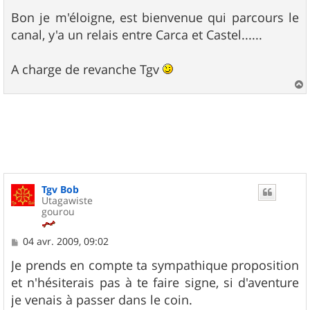
Bon je m'éloigne, est bienvenue qui parcours le
canal, y'a un relais entre Carca et Castel......
A charge de revanche Tgv
a
u
t
Tgv Bob
Utagawiste
gourou
M
04 avr. 2009, 09:02
e
s
Je prends en compte ta sympathique proposition
s
et n'hésiterais pas à te faire signe, si d'aventure
a
g
je venais à passer dans le coin.
e