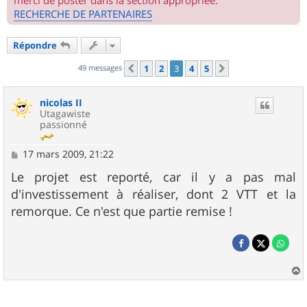
merci de poster dans la section appropriée.
RECHERCHE DE PARTENAIRES
Répondre
49 messages
1
2
3
4
5
Précédent
Suivant
nicolas II
Utagawiste
passionné
M
17 mars 2009, 21:22
e
s
Le projet est reporté, car il y a pas mal
s
d'investissement à réaliser, dont 2 VTT et la
a
g
remorque. Ce n'est que partie remise !
e
a
u
t