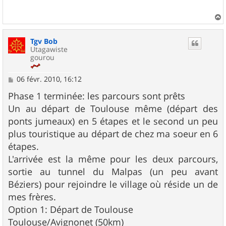
a
u
Tgv Bob
t
Utagawiste
gourou
M
06 févr. 2010, 16:12
e
s
Phase 1 terminée: les parcours sont prêts
s
Un au départ de Toulouse même (départ des
a
g
ponts jumeaux) en 5 étapes et le second un peu
e
plus touristique au départ de chez ma soeur en 6
étapes.
L'arrivée est la même pour les deux parcours,
sortie au tunnel du Malpas (un peu avant
Béziers) pour rejoindre le village où réside un de
mes frères.
Option 1: Départ de Toulouse
Toulouse/Avignonet (50km)