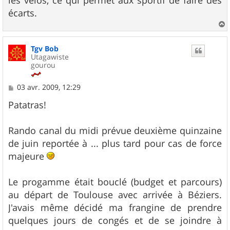
les vélos, ce qui permet aux sportif de faire des
écarts.
a
u
Tgv Bob
t
Utagawiste
gourou
M
03 avr. 2009, 12:29
e
s
Patatras!
s
a
g
Rando canal du midi prévue deuxième quinzaine
e
de juin reportée à ... plus tard pour cas de force
majeure
Le progamme était bouclé (budget et parcours)
au départ de Toulouse avec arrivée à Béziers.
J'avais même décidé ma frangine de prendre
quelques jours de congés et de se joindre à