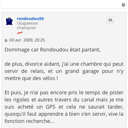
a
u
rondoudou50
t
Utagawiste
champion
M
03 avr. 2009, 20:25
e
s
Dommage car Rondoudou était partant,
s
a
g
de plus, divorce aidant, j'ai une chambre qui peut
e
servir de relais, et un grand garage pour n'y
mettre que des vélos !
Et puis, je n'ai pas encore pris le temps de pister
les rigoles et autres travers du canal mais je me
suis acheté un GPS et cela ne saurait tarder,
quoiqu'il faut apprendre à bien s'en servir, vive la
fonction recherche...