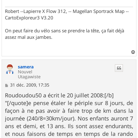
Robert --Lapierre X Flow 312, -- Magellan Sportrack Map --
CartoExploreur3 V3.20
On peut faire du vélo sans se prendre la tête, ça fait déjà
assez mal aux jambes.
a
u
samera
t
Nouvel
Utagawiste
M
31 déc. 2009, 17:35
e
s
Roudoudou50 a écrit le 20 juillet 2008:[/b]
s
"[/quote]e pense étaler le périple sur 8 jours, de
a
g
façon à ne pas avoir à faire trop de km dans la
e
journée (240/8=30km/jour). Nos enfants auront 7
ans et demi, et 13 ans. Ils sont assez endurants,
et nous faisons de temps en temps de la rando