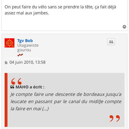
On peut faire du vélo sans se prendre la tête, ça fait déjà
assez mal aux jambes.
a
u
Tgv Bob
t
Utagawiste
gourou
M
04 juin 2010, 13:58
e
s
s
a
g
MAHO a écrit :
e
Je compte faire une descente de bordeaux jusqu'a
leucate en passant par le canal du midi!Je compte
la faire en mai (...)