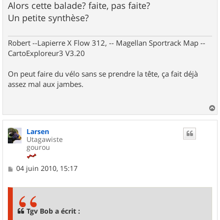
Alors cette balade? faite, pas faite?
Un petite synthèse?
Robert --Lapierre X Flow 312, -- Magellan Sportrack Map --
CartoExploreur3 V3.20
On peut faire du vélo sans se prendre la tête, ça fait déjà
assez mal aux jambes.
a
u
Larsen
t
Utagawiste
gourou
M
04 juin 2010, 15:17
e
s
s
a
g
Tgv Bob a écrit :
e