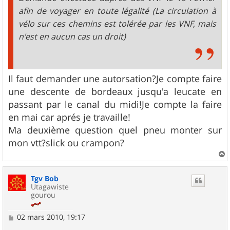
afin de voyager en toute légalité (La circulation à
vélo sur ces chemins est tolérée par les VNF, mais
n'est en aucun cas un droit)
Il faut demander une autorsation?Je compte faire
une descente de bordeaux jusqu'a leucate en
passant par le canal du midi!Je compte la faire
en mai car aprés je travaille!
Ma deuxième question quel pneu monter sur
mon vtt?slick ou crampon?
a
u
Tgv Bob
t
Utagawiste
gourou
M
02 mars 2010, 19:17
e