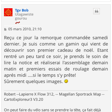
e
a
u
Tgv Bob
t
Utagawiste
gourou
M
05 mars 2010, 21:10
e
s
Reçu ce jour la remorque commandée samedi
s
dernier. Je suis comme un gamin qui vient de
a
g
découvrir son premier cadeau de noël. Etant
e
rentré un peu tard ce soir, je prends le soin de
lire la notice et réaliserai l'assemblage demain
matin et premiers essais de roulage demain
aprés midi ....si le temps s'y prête!
Sûrement quelques images.
Robert --Lapierre X Flow 312, -- Magellan Sportrack Map --
CartoExploreur3 V3.20
On peut faire du vélo sans se prendre la tête, ça fait déjà