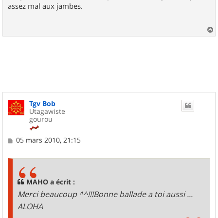
assez mal aux jambes.
a
u
t
Tgv Bob
Utagawiste
gourou
M
05 mars 2010, 21:15
e
s
s
a
g
MAHO a écrit :
e
Merci beaucoup ^^!!!Bonne ballade a toi aussi ...
ALOHA