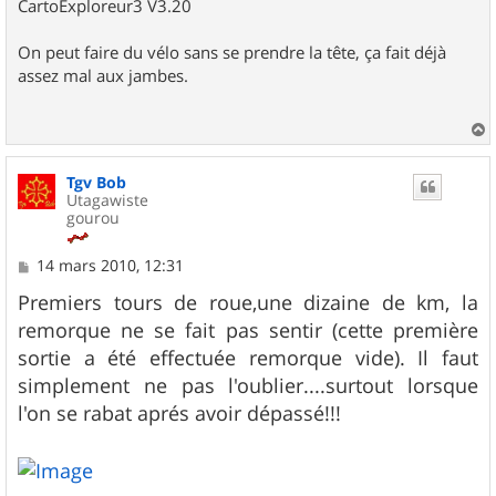
CartoExploreur3 V3.20
On peut faire du vélo sans se prendre la tête, ça fait déjà
assez mal aux jambes.
a
u
Tgv Bob
t
Utagawiste
gourou
M
14 mars 2010, 12:31
e
s
Premiers tours de roue,une dizaine de km, la
s
remorque ne se fait pas sentir (cette première
a
g
sortie a été effectuée remorque vide). Il faut
e
simplement ne pas l'oublier....surtout lorsque
l'on se rabat aprés avoir dépassé!!!