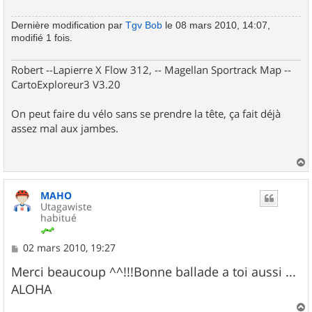
Dernière modification par
Tgv Bob
le 08 mars 2010, 14:07,
modifié 1 fois.
Robert --Lapierre X Flow 312, -- Magellan Sportrack Map --
CartoExploreur3 V3.20
On peut faire du vélo sans se prendre la tête, ça fait déjà
assez mal aux jambes.
a
u
MAHO
t
Utagawiste
habitué
M
02 mars 2010, 19:27
e
s
Merci beaucoup ^^!!!Bonne ballade a toi aussi ...
s
ALOHA
a
g