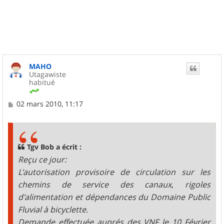
MAHO
Utagawiste
habitué
M
02 mars 2010, 11:17
e
s
s
a
g
Tgv Bob a écrit :
e
Reçu ce jour:
L'autorisation provisoire de circulation sur les
chemins de service des canaux, rigoles
d'alimentation et dépendances du Domaine Public
Fluvial à bicyclette.
Demande effectuée auprés des VNF le 10 Février