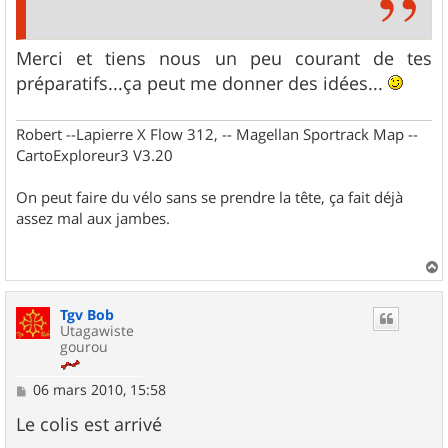
Merci et tiens nous un peu courant de tes
préparatifs...ça peut me donner des idées...
Robert --Lapierre X Flow 312, -- Magellan Sportrack Map --
CartoExploreur3 V3.20
On peut faire du vélo sans se prendre la tête, ça fait déjà
assez mal aux jambes.
a
u
Tgv Bob
t
Utagawiste
gourou
M
06 mars 2010, 15:58
e
s
Le colis est arrivé
s