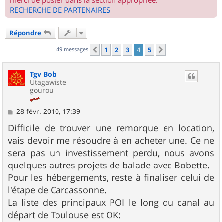
merci de poster dans la section appropriée.
RECHERCHE DE PARTENAIRES
Répondre
49 messages
1
2
3
4
5
Précédent
Suivant
Tgv Bob
Utagawiste
gourou
M
28 févr. 2010, 17:39
e
s
Difficile de trouver une remorque en location,
s
vais devoir me résoudre à en acheter une. Ce ne
a
g
sera pas un investissement perdu, nous avons
e
quelques autres projets de balade avec Bobette.
Pour les hébergements, reste à finaliser celui de
l'étape de Carcassonne.
La liste des principaux POI le long du canal au
départ de Toulouse est OK: