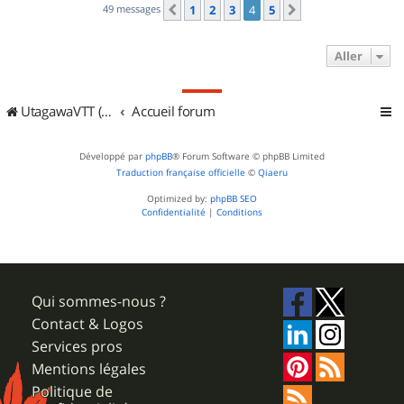
49 messages
1
2
3
4
5
Précédent
Suivant
Aller
UtagawaVTT (Randos VTT et VTTAE avec traces GPS)
Accueil forum
Développé par
phpBB
® Forum Software © phpBB Limited
Traduction française officielle
©
Qiaeru
Optimized by:
phpBB SEO
Confidentialité
|
Conditions
Qui sommes-nous ?
Contact & Logos
Services pros
Mentions légales
Politique de