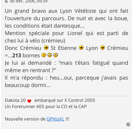
M
06 déc. 2006, 09:39
e
s
Un grand bravo aux Lyon Vététiste qui ont fait
s
l'ouverture du parcours. De nuit et avec la boue,
a
g
les conditions était dantesque...
e
Mention spéciale pour Lionel qui est parti de
chez lui à vélo (crémieu)
Donc Crémieu
St Etienne
Lyon
Crémieu
=...
213
bornes
Je lui ai demandé : "mais t'étais fatigué quand
même en rentrant ?"
Il m'a répondu : heu...oui, parceque j'avais pas
beaucoup dormi...
Dakota 20
embarqué sur X Control 2005
Un Forerunner 405 pour la CO et la CAP
Nouvelle version de
GPXtoXL
!!!
a