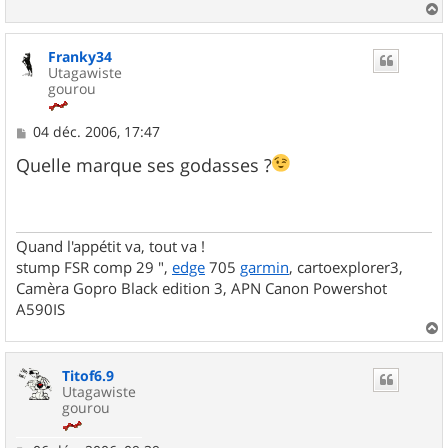
a
u
Franky34
t
Utagawiste
gourou
M
04 déc. 2006, 17:47
e
s
Quelle marque ses godasses ?
s
a
g
e
Quand l'appétit va, tout va !
stump FSR comp 29 ",
edge
705
garmin
, cartoexplorer3,
Camèra Gopro Black edition 3, APN Canon Powershot
A590IS
a
u
Titof6.9
t
Utagawiste
gourou