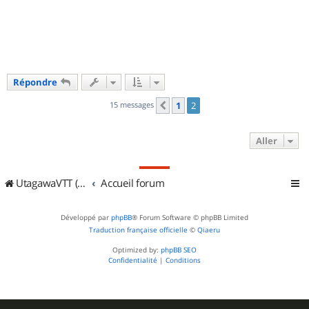
u
t
Répondre
15 messages
1
2
Précédent
Aller
UtagawaVTT (Randos VTT et VTTAE avec traces GPS)
Accueil forum
Développé par
phpBB
® Forum Software © phpBB Limited
Traduction française officielle
©
Qiaeru
Optimized by:
phpBB SEO
Confidentialité
|
Conditions