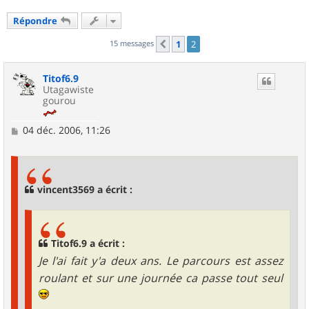
Répondre
15 messages
1
2
Précédent
Titof6.9
Utagawiste
gourou
M
04 déc. 2006, 11:26
e
s
s
a
g
vincent3569 a écrit :
e
Titof6.9 a écrit :
Je l'ai fait y'a deux ans. Le parcours est assez
roulant et sur une journée ca passe tout seul