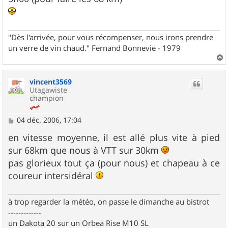
a
g
e
"Dès l'arrivée, pour vous récompenser, nous irons prendre
un verre de vin chaud." Fernand Bonnevie - 1979
a
u
vincent3569
t
Utagawiste
champion
M
04 déc. 2006, 17:04
e
s
en vitesse moyenne, il est allé plus vite à pied
s
sur 68km que nous à VTT sur 30km
a
g
pas glorieux tout ça (pour nous) et chapeau à ce
e
coureur intersidéral
à trop regarder la météo, on passe le dimanche au bistrot
-------------
un Dakota 20 sur un Orbea Rise M10 SL