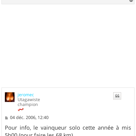
a
u
t
jeromec
Utagawiste
champion
M
04 déc. 2006, 12:40
e
s
Pour info, le vainqueur solo cette année à mis
s
5h00 (pour faire les 68 km)