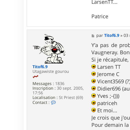
LarsenTT...
r
o
m
Patrice
e
c
M
par
Titof6.9
»
03 
e
s
Y'a pas de prob
s
Vaugneray. Bon o
a
g
Si je récapitule, 
e
Larsen TT
Titof6.9
Utagawiste gourou
Jerome C
Vicent3569 (?
Messages :
1836
Didier696 (au
Inscription :
30 sept. 2005,
17:56
Yves ;-{)))
Localisation :
St Priest (69)
C
Contact :
patriceh
o
Et moi...
n
t
Je crois que j'
a
Pour demain la
c
t