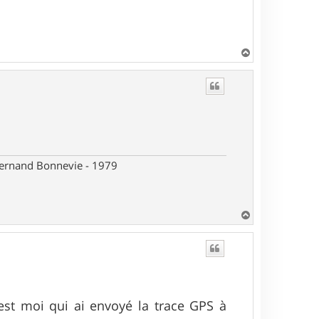
H
a
u
t
 Fernand Bonnevie - 1979
H
a
u
t
'est moi qui ai envoyé la trace GPS à