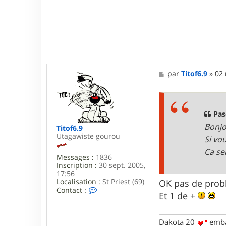
c
a
l
6
9
M
par
Titof6.9
»
02 
e
s
s
a
g
Pas
e
Bonjo
Titof6.9
Utagawiste gourou
Si vo
Ca se
Messages :
1836
Inscription :
30 sept. 2005,
17:56
Localisation :
St Priest (69)
OK pas de prob
C
Contact :
Et 1 de +
o
n
t
a
Dakota 20
emba