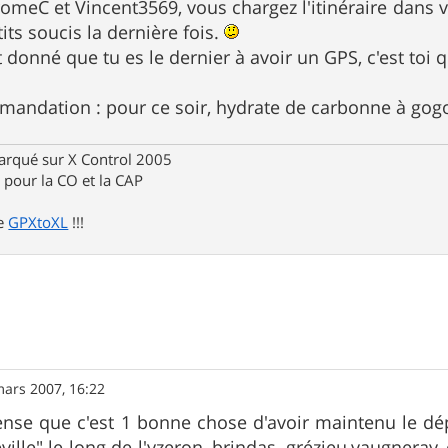
romeC et Vincent3569, vous chargez l'itinéraire dans
its soucis la dernière fois.
 donné que tu es le dernier à avoir un GPS, c'est toi q
mandation : pour ce soir, hydrate de carbonne à go
rqué sur X Control 2005
pour la CO et la CAP
de
GPXtoXL
!!!
mars 2007, 16:22
pense que c'est 1 bonne chose d'avoir maintenu le dép
eville" le long de l'yzeron, brindas, grézieu,vaugneray