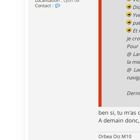
Localisation :
Lyon 08
C
Contact :
Did
o
Yves
n
t
pat
a
c
Et 
t
Je cr
e
r
Pour 
p
@ Lar
a
s
la mi
c
@ Lar
a
l
navig
6
9
Derni
ben si, tu m'as 
A demain donc, 
Orbea Oiz M10