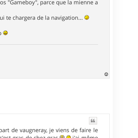
 vos "Gameboy", parce que la mienne a
ui te chargera de la navigation...
go
H
a
u
t
art de vaugneray, je viens de faire le
, c'est gras de chez gras
j'ai même