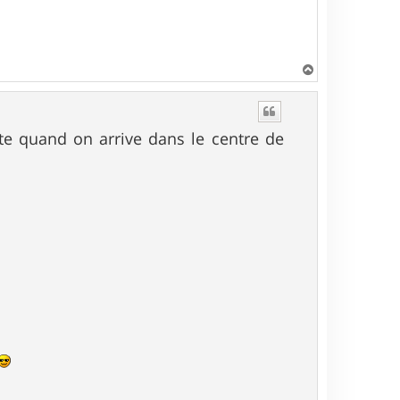
H
a
u
t
ite quand on arrive dans le centre de