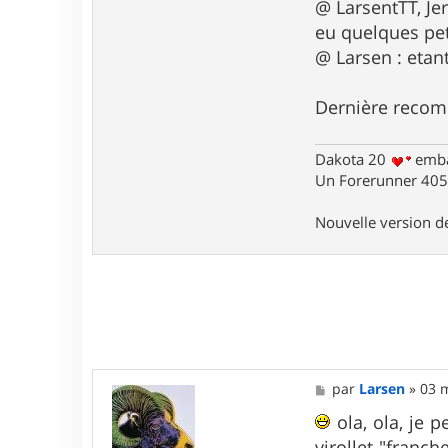
@ LarsentTT, Je
e
eu quelques pet
r
T
@ Larsen : etant
i
t
o
Dernière recom
f
6
.
Dakota 20
emba
9
Un Forerunner 405 
Nouvelle version 
M
par
Larsen
»
03 
e
s
ola, ola, je 
s
virollet "franch