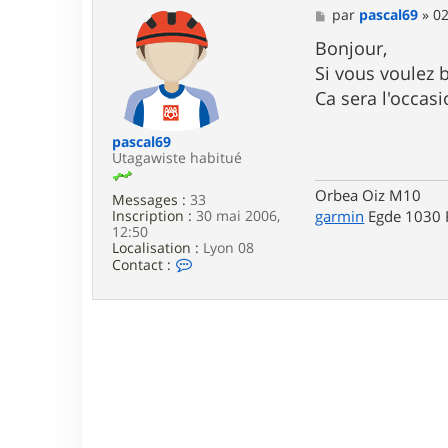
M
par
pascal69
»
02
e
s
Bonjour,
s
Si vous voulez 
a
g
Ca sera l'occasi
e
pascal69
Utagawiste habitué
Orbea Oiz M10
Messages :
33
garmin
Egde 1030 
Inscription :
30 mai 2006,
12:50
Localisation :
Lyon 08
C
Contact :
o
n
t
a
c
t
e
r
p
a
s