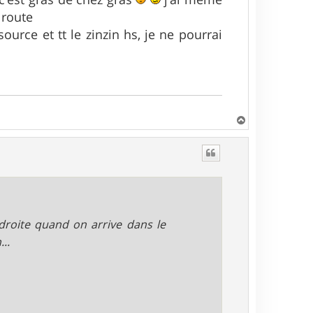
 route
ource et tt le zinzin hs, je ne pourrai
H
a
u
t
 droite quand on arrive dans le
..