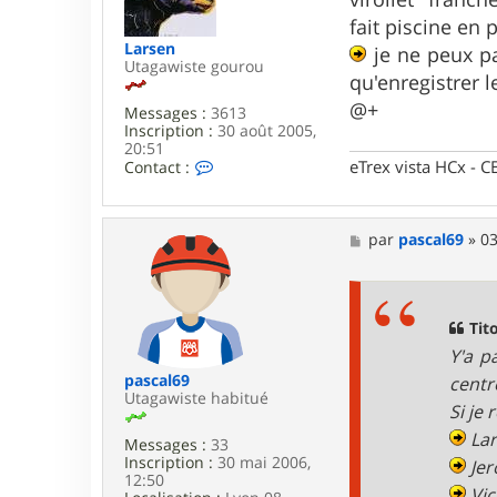
a
g
fait piscine en
e
Larsen
je ne peux pas
Utagawiste gourou
qu'enregistrer 
@+
Messages :
3613
Inscription :
30 août 2005,
20:51
C
eTrex vista HCx -
Contact :
o
n
t
a
M
par
pascal69
»
03
c
e
t
s
e
s
r
a
L
g
Tito
a
e
Y'a p
r
s
pascal69
centr
e
Utagawiste habitué
Si je 
n
Lar
Messages :
33
Inscription :
30 mai 2006,
Jer
12:50
Vic