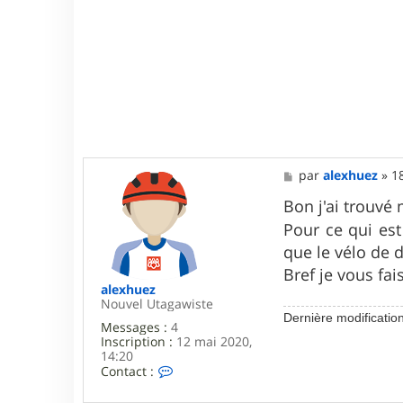
u
e
z
M
par
alexhuez
»
1
e
s
Bon j'ai trouv
s
Pour ce qui est 
a
g
que le vélo de
e
Bref je vous fai
alexhuez
Nouvel Utagawiste
Dernière modificatio
Messages :
4
Inscription :
12 mai 2020,
14:20
C
Contact :
o
n