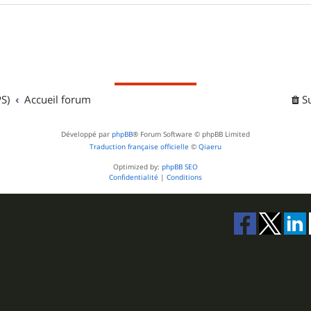
S)
Accueil forum
S
Développé par
phpBB
® Forum Software © phpBB Limited
Traduction française officielle
©
Qiaeru
Optimized by:
phpBB SEO
Confidentialité
|
Conditions