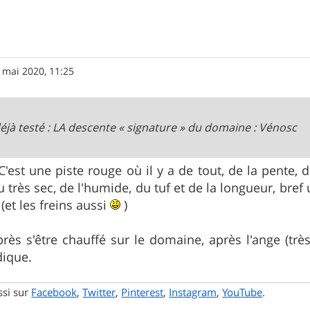
 mai 2020, 11:25
déjà testé : LA descente « signature » du domaine : Vénosc
est une piste rouge où il y a de tout, de la pente, de
u très sec, de l'humide, du tuf et de la longueur, b
 (et les freins aussi
)
près s'être chauffé sur le domaine, après l'ange (tr
dique.
ssi sur
Facebook
,
Twitter
,
Pinterest
,
Instagram
,
YouTube
.