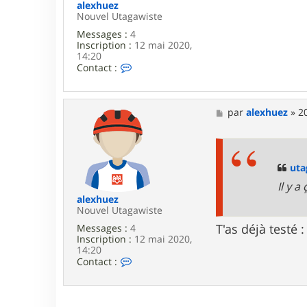
g
alexhuez
a
Nouvel Utagawiste
w
Messages :
4
a
Inscription :
12 mai 2020,
14:20
C
Contact :
o
n
t
a
M
par
alexhuez
»
2
c
e
t
s
e
s
r
a
a
g
ut
l
e
Il y a 
e
x
alexhuez
h
Nouvel Utagawiste
u
T'as déjà testé
Messages :
4
e
Inscription :
12 mai 2020,
z
14:20
C
Contact :
o
n
t
a