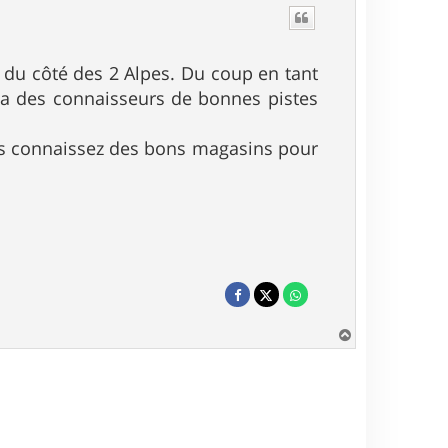
r du côté des 2 Alpes. Du coup en tant
y a des connaisseurs de bonnes pistes
ous connaissez des bons magasins pour
H
a
u
t