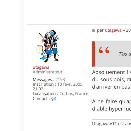
c
t
e
r
a
l
M
par
utagawa
»
20
e
e
x
s
h
s
u
a
e
g
T'as 
z
e
utagawa
Absoluement ! C'
Administrateur
du sous bois, d
Messages :
2193
Inscription :
10 févr. 2005,
d'arriver en bas
21:02
Localisation :
Corbas, France
C
Contact :
A ne faire qu'a
o
n
diable hyper lu
t
a
c
UtagawaVTT est au
t
e