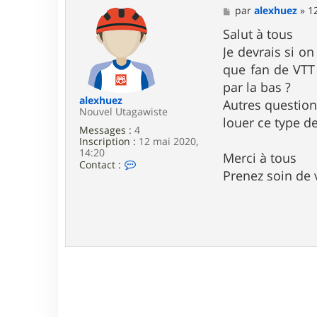
M
par
alexhuez
»
1
e
s
Salut à tous
s
Je devrais si on
a
g
que fan de VTT 
e
par la bas ?
alexhuez
Autres question
Nouvel Utagawiste
louer ce type d
Messages :
4
Inscription :
12 mai 2020,
14:20
Merci à tous
C
Contact :
Prenez soin de
o
n
t
a
c
t
e
r
a
l
e
x
h