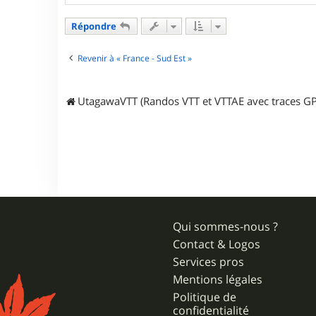
r
u
Répondre
t
a
g
Revenir à « France - Sud Est »
a
w
a
UtagawaVTT (Randos VTT et VTTAE avec traces GP
Qui sommes-nous ?
Contact & Logos
Services pros
Mentions légales
Politique de
confidentialité