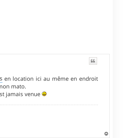
s
en location ici au même en endroit
 mon mato.
'est jamais venue
H