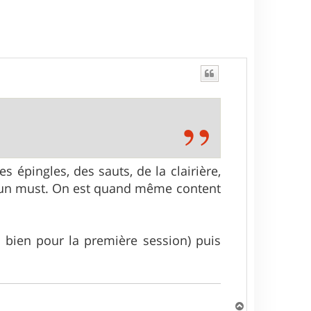
t
s épingles, des sauts, de la clairière,
ref un must. On est quand même content
ès bien pour la première session) puis
H