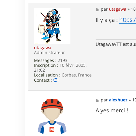
t
a
M
par
utagawa
»
18
c
e
t
s
https:
Il y a ça :
e
s
r
a
a
g
l
e
e
UtagawaVTT est au
x
utagawa
h
Administrateur
u
Messages :
2193
e
Inscription :
10 févr. 2005,
z
21:02
Localisation :
Corbas, France
C
Contact :
o
n
t
a
M
par
alexhuez
»
1
c
e
t
s
A yes merci !
e
s
r
a
u
g
t
e
a