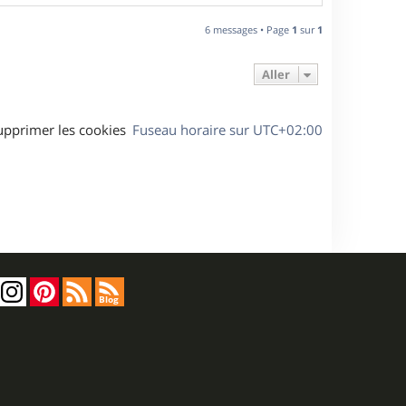
a
u
6 messages • Page
1
sur
1
t
Aller
upprimer les cookies
Fuseau horaire sur
UTC+02:00