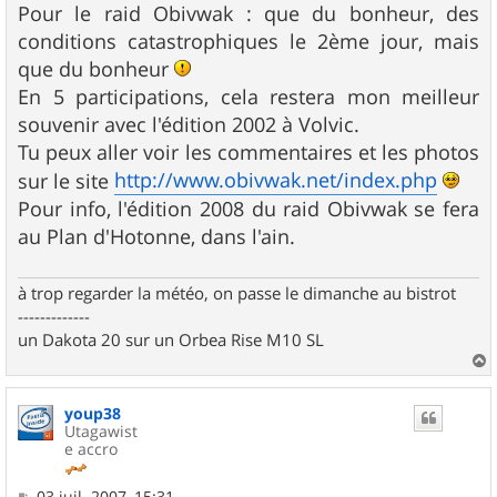
Pour le raid Obivwak : que du bonheur, des
conditions catastrophiques le 2ème jour, mais
que du bonheur
En 5 participations, cela restera mon meilleur
souvenir avec l'édition 2002 à Volvic.
Tu peux aller voir les commentaires et les photos
http://www.obivwak.net/index.php
sur le site
Pour info, l'édition 2008 du raid Obivwak se fera
au Plan d'Hotonne, dans l'ain.
à trop regarder la météo, on passe le dimanche au bistrot
-------------
un Dakota 20 sur un Orbea Rise M10 SL
a
u
youp38
t
Utagawist
e accro
M
03 juil. 2007, 15:31