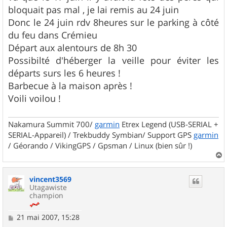
s
bloquait pas mal , je lai remis au 24 juin
a
g
Donc le 24 juin rdv 8heures sur le parking à côté
e
du feu dans Crémieu
Départ aux alentours de 8h 30
Possibilté d'héberger la veille pour éviter les
départs surs les 6 heures !
Barbecue à la maison après !
Voili voilou !
Nakamura Summit 700/
garmin
Etrex Legend (USB-SERIAL +
SERIAL-Appareil) / Trekbuddy Symbian/ Support GPS
garmin
/ Géorando / VikingGPS / Gpsman / Linux (bien sûr !)
a
u
vincent3569
t
Utagawiste
champion
M
21 mai 2007, 15:28
e