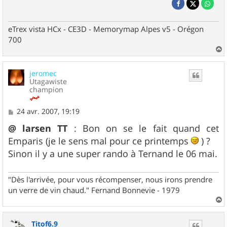
eTrex vista HCx - CE3D - Memorymap Alpes v5 - Orégon
700
a
u
jeromec
t
Utagawiste
champion
M
24 avr. 2007, 19:19
e
s
@ larsen TT
: Bon on se le fait quand cet
s
Emparis (je le sens mal pour ce printemps
) ?
a
g
Sinon il y a une super rando à Ternand le 06 mai.
e
"Dès l'arrivée, pour vous récompenser, nous irons prendre
un verre de vin chaud." Fernand Bonnevie - 1979
a
u
Titof6.9
t