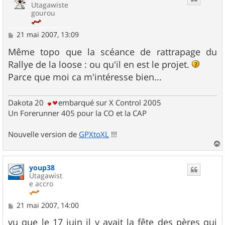
Utagawiste
gourou
M
21 mai 2007, 13:09
e
s
Même topo que la scéance de rattrapage du
s
Rallye de la loose : ou qu'il en est le projet.
a
g
Parce que moi ca m'intéresse bien...
e
Dakota 20
embarqué sur X Control 2005
Un Forerunner 405 pour la CO et la CAP
Nouvelle version de
GPXtoXL
!!!
a
u
youp38
t
Utagawist
e accro
M
21 mai 2007, 14:00
e
s
vu que le 17 juin il y avait la fête des pères qui