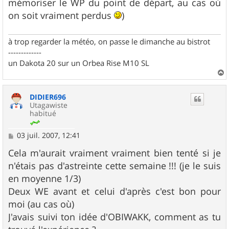
mémoriser le WP du point de départ, au cas où
on soit vraiment perdus
)
à trop regarder la météo, on passe le dimanche au bistrot
-------------
un Dakota 20 sur un Orbea Rise M10 SL
a
u
DIDIER696
t
Utagawiste
habitué
M
03 juil. 2007, 12:41
e
s
Cela m'aurait vraiment vraiment bien tenté si je
s
n'étais pas d'astreinte cette semaine !!! (je le suis
a
g
en moyenne 1/3)
e
Deux WE avant et celui d'après c'est bon pour
moi (au cas où)
J'avais suivi ton idée d'OBIWAKK, comment as tu