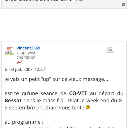
a
u
t
vincent3569
Utagawiste
champion
M
03 juil. 2007, 12:22
e
s
je vais un petit "up" sur ce vieux message...
s
a
g
est-ce qu'une séance de
CO-VTT
au départ du
e
Bessat
dans le massif du Pilat le week-end du 8-
9 septembre prochain vous tente
au programme :