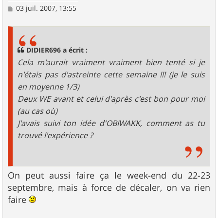
M
03 juil. 2007, 13:55
e
s
s
a
g
DIDIER696 a écrit :
e
Cela m'aurait vraiment vraiment bien tenté si je
n'étais pas d'astreinte cette semaine !!! (je le suis
en moyenne 1/3)
Deux WE avant et celui d'après c'est bon pour moi
(au cas où)
J'avais suivi ton idée d'OBIWAKK, comment as tu
trouvé l'expérience ?
On peut aussi faire ça le week-end du 22-23
septembre, mais à force de décaler, on va rien
faire