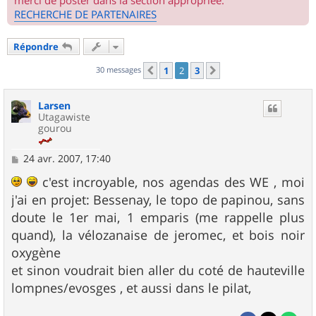
merci de poster dans la section appropriée.
RECHERCHE DE PARTENAIRES
Répondre
30 messages
1
2
3
Précédent
Suivant
Larsen
Utagawiste
gourou
M
24 avr. 2007, 17:40
e
s
c'est incroyable, nos agendas des WE , moi
s
j'ai en projet: Bessenay, le topo de papinou, sans
a
g
doute le 1er mai, 1 emparis (me rappelle plus
e
quand), la vélozanaise de jeromec, et bois noir
oxygène
et sinon voudrait bien aller du coté de hauteville
lompnes/evosges , et aussi dans le pilat,