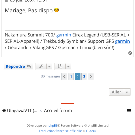
e
s
Mariage, Pas dispo
s
a
g
e
Nakamura Summit 700/
garmin
Etrex Legend (USB-SERIAL +
SERIAL-Appareil) / Trekbuddy Symbian/ Support GPS
garmin
/ Géorando / VikingGPS / Gpsman / Linux (bien sûr !)
a
u
Répondre
t
30 messages
1
2
3
Précédent
Suivant
Aller
UtagawaVTT (Randos VTT et VTTAE avec traces GPS)
Accueil forum
Développé par
phpBB
® Forum Software © phpBB Limited
Traduction française officielle
©
Qiaeru