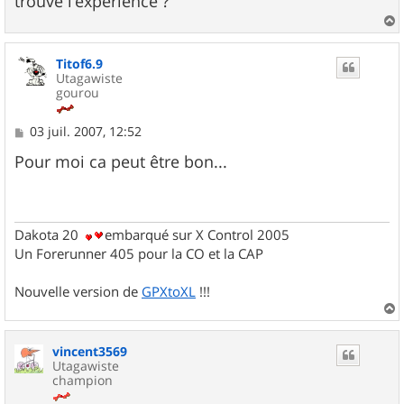
trouvé l'expérience ?
a
u
Titof6.9
t
Utagawiste
gourou
M
03 juil. 2007, 12:52
e
s
Pour moi ca peut être bon...
s
a
g
e
Dakota 20
embarqué sur X Control 2005
Un Forerunner 405 pour la CO et la CAP
Nouvelle version de
GPXtoXL
!!!
a
u
vincent3569
t
Utagawiste
champion