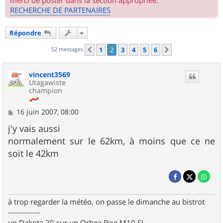
merci de poster dans la section appropriée.
RECHERCHE DE PARTENAIRES
Répondre
52 messages
1
2
3
4
5
6
Précédent
Suivant
vincent3569
Utagawiste
champion
M
16 juin 2007, 08:00
e
s
j'y vais aussi
s
normalement sur le 62km, à moins que ce ne
a
g
soit le 42km
e
à trop regarder la météo, on passe le dimanche au bistrot
-------------
un Dakota 20 sur un Orbea Rise M10 SL