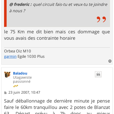
@ frederic :
quel circuit fais-tu et veux-tu te joindre
à nous ?
le 75 Km me dit bien mais ces dommage que
vous avais des contrainte horaire
Orbea Oiz M10
garmin
Egde 1030 Plus
a
u
Baladou
t
Utagawiste
passionné
M
23 juin 2007, 10:47
e
s
Sauf déballonnage de dernière minute je pense
s
faire le 60km tranquillou avec 2 potes de Blanzat
a
g
63. Départ prévu à 7h donc au mieux