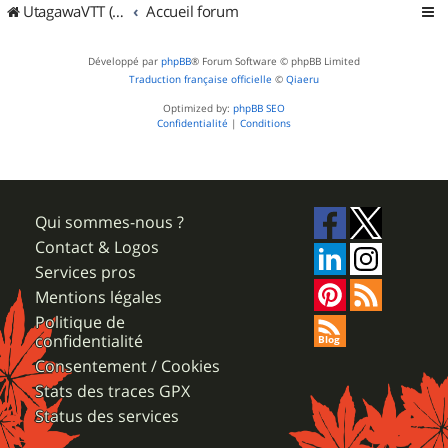
UtagawaVTT (Randos VTT et VTTAE avec traces GPS)
Accueil forum
Développé par
phpBB
® Forum Software © phpBB Limited
Traduction française officielle
©
Qiaeru
Optimized by:
phpBB SEO
Confidentialité
|
Conditions
Qui sommes-nous ?
Contact & Logos
Services pros
Mentions légales
Politique de
confidentialité
Consentement / Cookies
Stats des traces GPX
Status des services