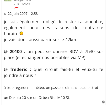
champion
M
22 juin 2007, 12:58
e
s
je suis également obligé de rester raisonnable,
s
également pour des raisons de contrainte
a
g
horaire
e
je vais donc aussi partir sur le 42km.
@ 20100 :
on peut se donner RDV à 7h30 sur
place (et échanger nos portables via MP)
@ frederic :
quel circuit fais-tu et veux-tu te
joindre à nous ?
à trop regarder la météo, on passe le dimanche au bistrot
-------------
un Dakota 20 sur un Orbea Rise M10 SL
a