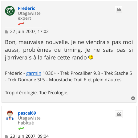
u
Frederic
t
Utagawiste
expert
M
22 juin 2007, 17:02
e
s
Bon, mauvaise nouvelle. Je ne viendrais pas moi
s
aussi, problèmes de timing. Je ne sais pas si
a
g
j'arriverais à la faire cette rando
e
Frédéric -
garmin
1030+ - Trek Procaliber 9.8 - Trek Stache 5
- Trek Domane SL5 - Moustache Trail 6 et plein d'autres
Trop d'écologie, Tue l'écologie.
a
u
pascal69
t
Utagawiste
habitué
M
23 juin 2007, 09:04