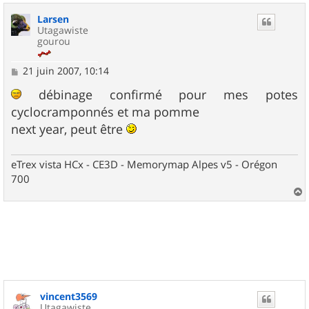
u
Larsen
t
Utagawiste
gourou
M
21 juin 2007, 10:14
e
s
débinage confirmé pour mes potes
s
cyclocramponnés et ma pomme
a
g
next year, peut être
e
eTrex vista HCx - CE3D - Memorymap Alpes v5 - Orégon
700
a
u
t
vincent3569
Utagawiste