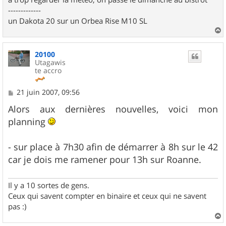
-------------
un Dakota 20 sur un Orbea Rise M10 SL
a
u
20100
t
Utagawis
te accro
M
21 juin 2007, 09:56
e
s
Alors aux dernières nouvelles, voici mon
s
planning
a
g
e
- sur place à 7h30 afin de démarrer à 8h sur le 42
car je dois me ramener pour 13h sur Roanne.
Il y a 10 sortes de gens.
Ceux qui savent compter en binaire et ceux qui ne savent
pas :)
a