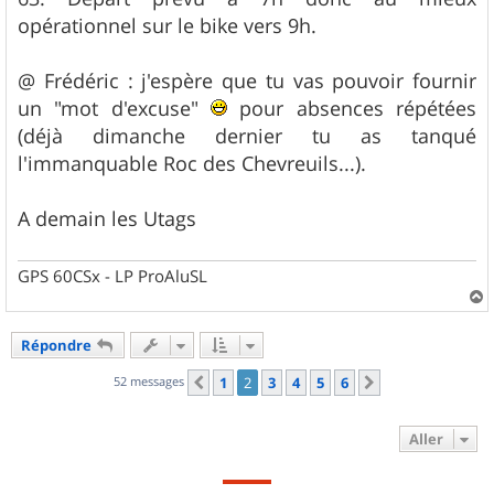
e
opérationnel sur le bike vers 9h.
@ Frédéric : j'espère que tu vas pouvoir fournir
un "mot d'excuse"
pour absences répétées
(déjà dimanche dernier tu as tanqué
l'immanquable Roc des Chevreuils...).
A demain les Utags
GPS 60CSx - LP ProAluSL
a
u
Répondre
t
52 messages
1
2
3
4
5
6
Précédent
Suivant
Aller