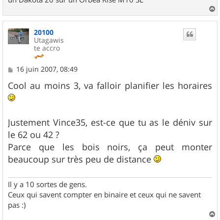
a
u
20100
t
Utagawis
te accro
M
16 juin 2007, 08:49
e
s
Cool au moins 3, va falloir planifier les horaires
s
a
g
e
Justement Vince35, est-ce que tu as le déniv sur
le 62 ou 42 ?
Parce que les bois noirs, ça peut monter
beaucoup sur très peu de distance
Il y a 10 sortes de gens.
Ceux qui savent compter en binaire et ceux qui ne savent
pas :)