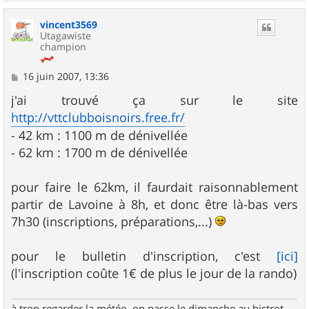
a
u
vincent3569
t
Utagawiste
champion
M
16 juin 2007, 13:36
e
s
j'ai trouvé ça sur le site
s
http://vttclubboisnoirs.free.fr/
a
g
- 42 km : 1100 m de dénivellée
e
- 62 km : 1700 m de dénivellée
pour faire le 62km, il faurdait raisonnablement
partir de Lavoine à 8h, et donc être là-bas vers
7h30 (inscriptions, préparations,...)
pour le bulletin d'inscription, c'est
[ici]
(l'inscription coûte 1€ de plus le jour de la rando)
à trop regarder la météo, on passe le dimanche au bistrot