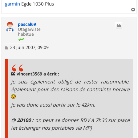
garmin
Egde 1030 Plus
a
u
pascal69
t
Utagawiste
habitué
M
23 juin 2007, 09:09
e
s
s
a
g
vincent3569 a écrit :
e
je suis également obligé de rester raisonnable,
également pour des raisons de contrainte horaire
je vais donc aussi partir sur le 42km.
@ 20100 :
on peut se donner RDV à 7h30 sur place
(et échanger nos portables via MP)