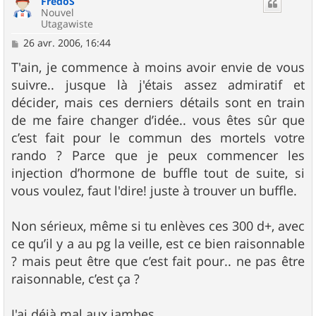
FredoS
t
Nouvel
Utagawiste
M
26 avr. 2006, 16:44
e
s
T'ain, je commence à moins avoir envie de vous
s
suivre.. jusque là j'étais assez admiratif et
a
g
décider, mais ces derniers détails sont en train
e
de me faire changer d’idée.. vous êtes sûr que
c’est fait pour le commun des mortels votre
rando ? Parce que je peux commencer les
injection d’hormone de buffle tout de suite, si
vous voulez, faut l'dire! juste à trouver un buffle.
Non sérieux, même si tu enlèves ces 300 d+, avec
ce qu’il y a au pg la veille, est ce bien raisonnable
? mais peut être que c’est fait pour.. ne pas être
raisonnable, c’est ça ?
J'ai déjà mal aux jambes