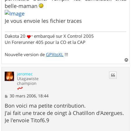
e
belle-maman
Je vous envoie les fichier traces
Dakota 20
embarqué sur X Control 2005
Un Forerunner 405 pour la CO et la CAP
Nouvelle version de
GPXtoXL
!!!
a
u
jeromec
t
Utagawiste
champion
M
30 mars 2006, 18:44
e
s
Bon voici ma petite contribution.
s
J'ai fait une trace de oingt à Chatillon d'Azergues.
a
g
Je l'envoie Titof6.9
e