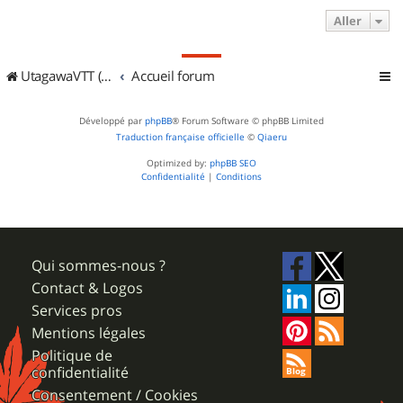
Aller
UtagawaVTT (Randos VTT et VTTAE avec traces GPS)
Accueil forum
Développé par
phpBB
® Forum Software © phpBB Limited
Traduction française officielle
©
Qiaeru
Optimized by:
phpBB SEO
Confidentialité
|
Conditions
Qui sommes-nous ?
Contact & Logos
Services pros
Mentions légales
Politique de
confidentialité
Consentement / Cookies