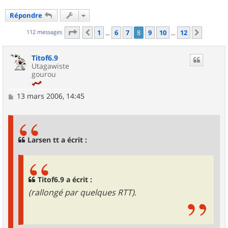
Répondre
Page
8
sur
12
112 messages
1
6
7
8
9
10
12
Précédent
Suivan
…
…
Titof6.9
Utagawiste
gourou
M
13 mars 2006, 14:45
e
s
s
a
g
Larsen tt a écrit :
e
Titof6.9 a écrit :
(rallongé par quelques RTT).