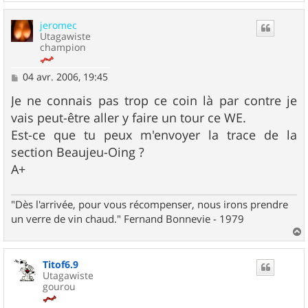
a
u
jeromec
t
Utagawiste
champion
M
04 avr. 2006, 19:45
e
s
Je ne connais pas trop ce coin là par contre je
s
vais peut-être aller y faire un tour ce WE.
a
g
Est-ce que tu peux m'envoyer la trace de la
e
section Beaujeu-Oing ?
A+
"Dès l'arrivée, pour vous récompenser, nous irons prendre
un verre de vin chaud." Fernand Bonnevie - 1979
a
u
Titof6.9
t
Utagawiste
gourou