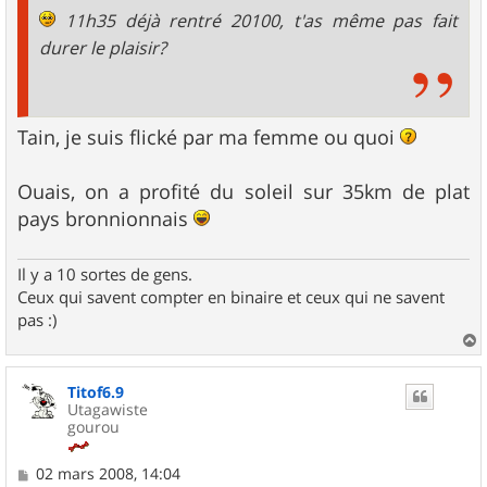
e
11h35 déjà rentré 20100, t'as même pas fait
durer le plaisir?
Tain, je suis flické par ma femme ou quoi
Ouais, on a profité du soleil sur 35km de plat
pays bronnionnais
Il y a 10 sortes de gens.
Ceux qui savent compter en binaire et ceux qui ne savent
pas :)
a
u
Titof6.9
t
Utagawiste
gourou
M
02 mars 2008, 14:04