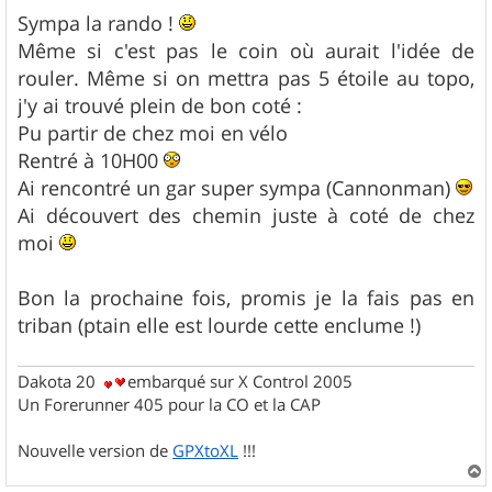
e
s
Sympa la rando !
s
Même si c'est pas le coin où aurait l'idée de
a
g
rouler. Même si on mettra pas 5 étoile au topo,
e
j'y ai trouvé plein de bon coté :
Pu partir de chez moi en vélo
Rentré à 10H00
Ai rencontré un gar super sympa (Cannonman)
Ai découvert des chemin juste à coté de chez
moi
Bon la prochaine fois, promis je la fais pas en
triban (ptain elle est lourde cette enclume !)
Dakota 20
embarqué sur X Control 2005
Un Forerunner 405 pour la CO et la CAP
Nouvelle version de
GPXtoXL
!!!
a