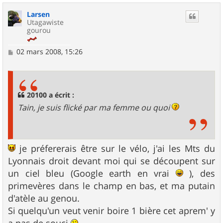
u
Larsen
t
Utagawiste
gourou
M
02 mars 2008, 15:26
e
s
s
a
g
20100 a écrit :
e
Tain, je suis flické par ma femme ou quoi
je préfererais être sur le vélo, j'ai les Mts du
Lyonnais droit devant moi qui se découpent sur
un ciel bleu (Google earth en vrai
), des
primevères dans le champ en bas, et ma putain
d'atèle au genou.
Si quelqu'un veut venir boire 1 bière cet aprem' y
a pas de souci