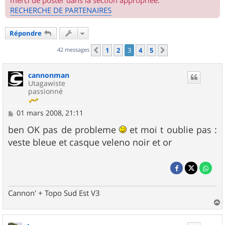
merci de poster dans la section appropriée.
RECHERCHE DE PARTENAIRES
Répondre
42 messages
1
2
3
4
5
Précédent
Suivant
cannonman
Utagawiste
passionné
M
01 mars 2008, 21:11
e
s
ben OK pas de probleme
et moi t oublie pas :
s
veste bleue et casque veleno noir et or
a
g
e
Cannon' + Topo Sud Est V3
a
u