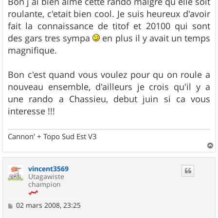
s
Bon j ai bien aimé cette rando malgré qu elle soit
s
roulante, c'etait bien cool. Je suis heureux d'avoir
a
g
fait la connaissance de titof et 20100 qui sont
e
des gars tres sympa
en plus il y avait un temps
magnifique.
Bon c'est quand vous voulez pour qu on roule a
nouveau ensemble, d'ailleurs je crois qu'il y a
une rando a Chassieu, debut juin si ca vous
interesse !!!
Cannon' + Topo Sud Est V3
a
u
vincent3569
t
Utagawiste
champion
M
02 mars 2008, 23:25
e