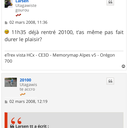
Larsen
t
Utagawiste
gourou
M
02 mars 2008, 11:36
e
s
11h35 déjà rentré 20100, t'as même pas fait
s
durer le plaisir?
a
g
e
eTrex vista HCx - CE3D - Memorymap Alpes v5 - Orégon
700
a
u
20100
t
Utagawis
te accro
M
02 mars 2008, 12:19
e
s
s
a
g
Larsen tt a écrit :