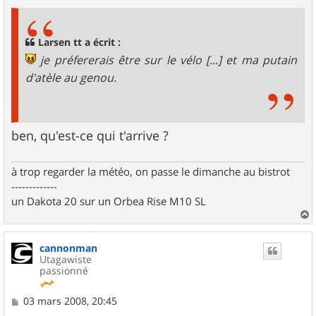
s
s
a
g
Larsen tt a écrit :
e
je préfererais être sur le vélo [...] et ma putain
d'atèle au genou.
ben, qu'est-ce qui t'arrive ?
à trop regarder la météo, on passe le dimanche au bistrot
-------------
un Dakota 20 sur un Orbea Rise M10 SL
a
u
cannonman
t
Utagawiste
passionné
M
03 mars 2008, 20:45
e