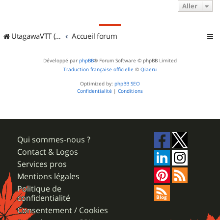
Aller
UtagawaVTT (Randos VTT et VTTAE avec traces GPS)
Accueil forum
Développé par
phpBB
® Forum Software © phpBB Limited
Traduction française officielle
©
Qiaeru
Optimized by:
phpBB SEO
Confidentialité
|
Conditions
Qui sommes-nous ?
Contact & Logos
Services pros
Mentions légales
Politique de
confidentialité
Consentement / Cookies