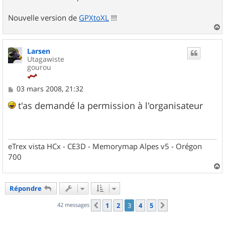
Nouvelle version de
GPXtoXL
!!!
a
u
Larsen
t
Utagawiste
gourou
M
03 mars 2008, 21:32
e
s
t'as demandé la permission à l'organisateur
s
a
g
e
eTrex vista HCx - CE3D - Memorymap Alpes v5 - Orégon
700
a
u
Répondre
t
42 messages
1
2
3
4
5
Précédent
Suivant