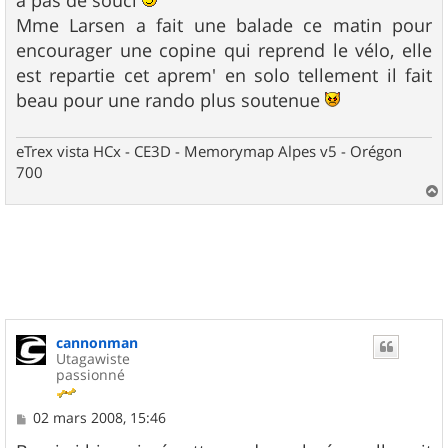
Mme Larsen a fait une balade ce matin pour
encourager une copine qui reprend le vélo, elle
est repartie cet aprem' en solo tellement il fait
beau pour une rando plus soutenue
eTrex vista HCx - CE3D - Memorymap Alpes v5 - Orégon
700
a
u
t
cannonman
Utagawiste
passionné
M
02 mars 2008, 15:46
e