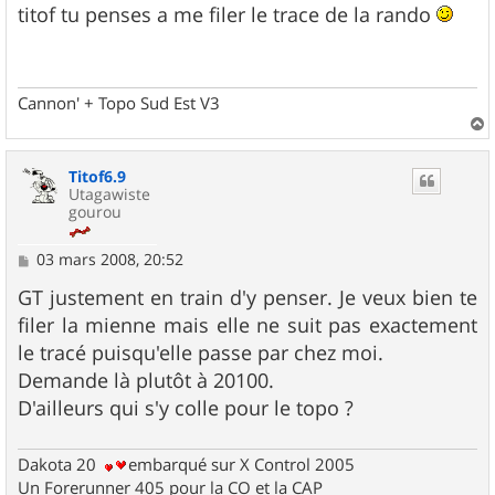
s
titof tu penses a me filer le trace de la rando
s
a
g
e
Cannon' + Topo Sud Est V3
a
u
Titof6.9
t
Utagawiste
gourou
M
03 mars 2008, 20:52
e
s
GT justement en train d'y penser. Je veux bien te
s
filer la mienne mais elle ne suit pas exactement
a
g
le tracé puisqu'elle passe par chez moi.
e
Demande là plutôt à 20100.
D'ailleurs qui s'y colle pour le topo ?
Dakota 20
embarqué sur X Control 2005
Un Forerunner 405 pour la CO et la CAP