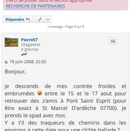
merci de poster dans la section appropriée.
RECHERCHE DE PARTENAIRES
Répondre
1 message • Page
1
sur
1
Pierre57
Utagawist
e gourou
M
18 juin 2008, 22:02
e
s
Bonjour,
s
a
g
Je descends de mes contrée froides et
e
embrumées
entre le 15 et le 17 aout pour
retrouver des z'amis à Pont Saint Esprit (pour
être exact à St Marcel D'ardèche 07700). Je
prends le spad avec moi.
Y a t'il des traqueurs de chemins dans les
environs à cette date pour une ch'tite ballade ?