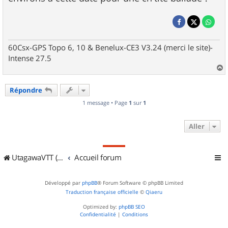
60Csx-GPS Topo 6, 10 & Benelux-CE3 V3.24 (merci le site)-
Intense 27.5
a
u
Répondre
t
1 message • Page
1
sur
1
Aller
UtagawaVTT (Randos VTT et VTTAE avec traces GPS)
Accueil forum
Développé par
phpBB
® Forum Software © phpBB Limited
Traduction française officielle
©
Qiaeru
Optimized by:
phpBB SEO
Confidentialité
|
Conditions