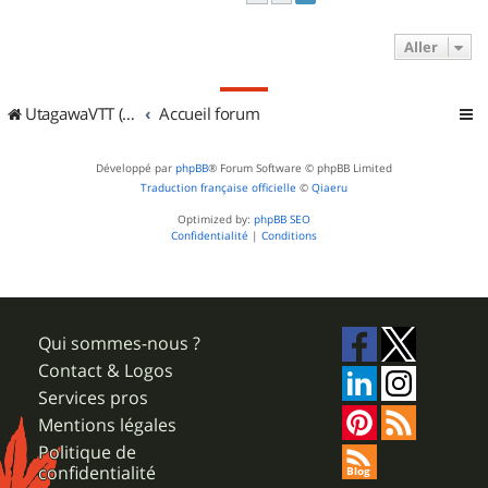
Aller
UtagawaVTT (Randos VTT et VTTAE avec traces GPS)
Accueil forum
Développé par
phpBB
® Forum Software © phpBB Limited
Traduction française officielle
©
Qiaeru
Optimized by:
phpBB SEO
Confidentialité
|
Conditions
Qui sommes-nous ?
Contact & Logos
Services pros
Mentions légales
Politique de
confidentialité