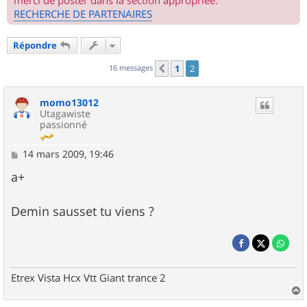
merci de poster dans la section appropriée.
RECHERCHE DE PARTENAIRES
Répondre
16 messages
1
2
Précédent
momo13012
Utagawiste
passionné
M
14 mars 2009, 19:46
e
s
a+
s
a
g
Demin sausset tu viens ?
e
Etrex Vista Hcx Vtt Giant trance 2
a