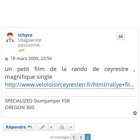
t
tchyco
Utagawiste
passionné
M
18 mars 2009, 23:56
e
s
un petit film de la rando de ceyrestre ,
s
magnifique single
a
g
http://www.veloloisirceyresten.fr/html/rallye+film.htm
e
SPECIALIZED Stumjumper FSR
OREGON 300
a
u
Répondre
t
16 messages
1
2
Précédent