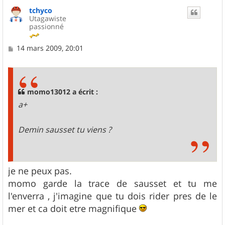
u
tchyco
t
Utagawiste
passionné
M
14 mars 2009, 20:01
e
s
s
a
g
momo13012 a écrit :
e
a+
Demin sausset tu viens ?
je ne peux pas.
momo garde la trace de sausset et tu me
l'enverra , j'imagine que tu dois rider pres de le
mer et ca doit etre magnifique