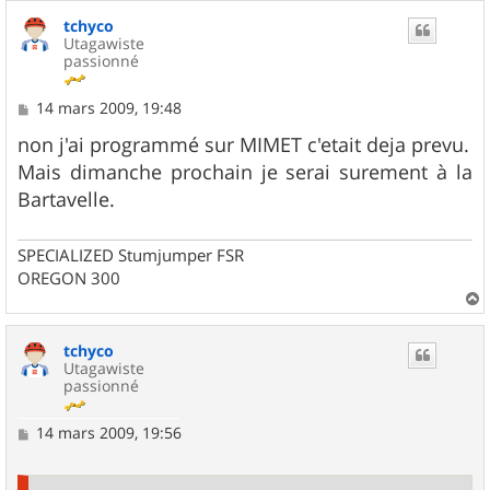
u
tchyco
t
Utagawiste
passionné
M
14 mars 2009, 19:48
e
s
non j'ai programmé sur MIMET c'etait deja prevu.
s
Mais dimanche prochain je serai surement à la
a
g
Bartavelle.
e
SPECIALIZED Stumjumper FSR
OREGON 300
a
u
tchyco
t
Utagawiste
passionné
M
14 mars 2009, 19:56
e
s
s