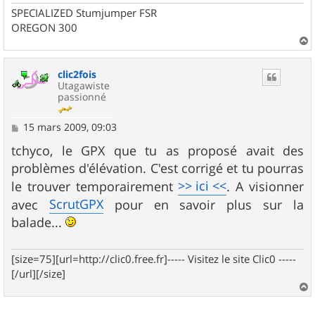
SPECIALIZED Stumjumper FSR
OREGON 300
a
u
clic2fois
t
Utagawiste
passionné
M
15 mars 2009, 09:03
e
s
tchyco, le GPX que tu as proposé avait des
s
problèmes d'élévation. C'est corrigé et tu pourras
a
g
>> ici <<
le trouver temporairement
. A visionner
e
ScrutGPX
avec
pour en savoir plus sur la
balade...
[size=75][url=http://clic0.free.fr]----- Visitez le site Clic0 -----
[/url][/size]
a
u