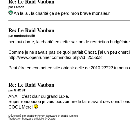
Re: Le Raid Vauban
par
Larsen
Ah la la , la charité ça se perd mon brave monsieur
Re: Le Raid Vauban
par
rondoudou50
ben oui dame, la charité en cette saison de restriction budgétaire,
Comme je ne savais pas de quoi parlait Ghost, j'ai un peu cherch
http://www.openrunner.com/index.php?id=295598
Peut être en contact ce site obtenir celle de 2010 ????? tu nous di
Re: Le Raid Vauban
par
GHOST
Ah AH c'est clair du grand Luxe.
Super rondoudou je vais pouvoir me le faire avant des conditions p
COOL Merci
Développé par
phpBB
® Forum Software © phpBB Limited
Traduction française officielle
©
Qiaeru