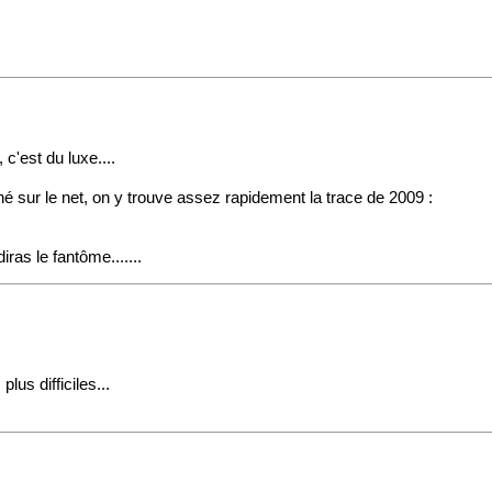
 c'est du luxe....
é sur le net, on y trouve assez rapidement la trace de 2009 :
ras le fantôme.......
lus difficiles...