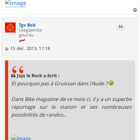
a
u
Tgv Bob
t
Utagawiste
gourou
M
15 déc. 2013, 17:18
e
s
s
a
g
Jojo le Rock a écrit :
e
Et pourquoi pas à Gruissan dans l'Aude ?
Dans Bike magazine de ce mois ci, il y a un superbe
reportage sur la station et ses nombreuses
possibilités de randos...