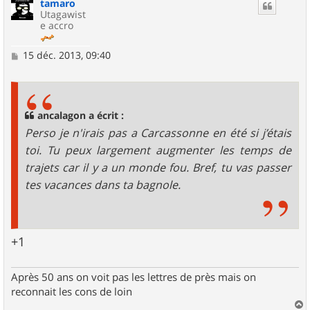
tamaro
t
Utagawist
e accro
M
15 déc. 2013, 09:40
e
s
s
a
g
ancalagon a écrit :
e
Perso je n'irais pas a Carcassonne en été si j’étais
toi. Tu peux largement augmenter les temps de
trajets car il y a un monde fou. Bref, tu vas passer
tes vacances dans ta bagnole.
+1
Après 50 ans on voit pas les lettres de près mais on
reconnait les cons de loin