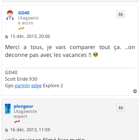
a
u
GD40
t
Utagawist
e accro
M
15 déc. 2013, 20:06
e
s
Merci a tous, je vais comparer tout ça. ..on
s
deconne pas avec les vacances !!
a
g
e
GD40
Scott Eride 930
Gps
garmin
edge
Explore 2
a
u
plongeur
t
Utagawiste
expert
M
16 déc. 2013, 11:59
e
s