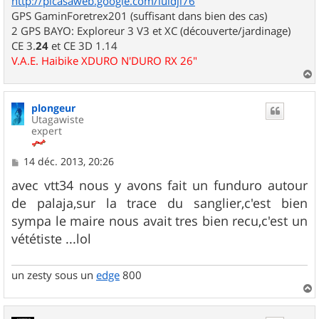
http://picasaweb.google.com/luidji76
GPS GaminForetrex201 (suffisant dans bien des cas)
2 GPS BAYO: Exploreur 3 V3 et XC (découverte/jardinage)
CE 3.
24
et CE 3D 1.14
V.A.E. Haibike XDURO N'DURO RX 26"
a
u
plongeur
t
Utagawiste
expert
M
14 déc. 2013, 20:26
e
s
avec vtt34 nous y avons fait un funduro autour
s
de palaja,sur la trace du sanglier,c'est bien
a
g
sympa le maire nous avait tres bien recu,c'est un
e
vététiste ...lol
un zesty sous un
edge
800
a
u