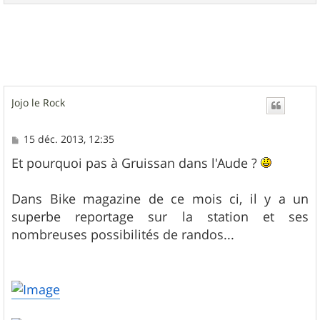
a
u
t
Jojo le Rock
M
15 déc. 2013, 12:35
e
s
Et pourquoi pas à Gruissan dans l'Aude ?
s
a
g
Dans Bike magazine de ce mois ci, il y a un
e
superbe reportage sur la station et ses
nombreuses possibilités de randos...