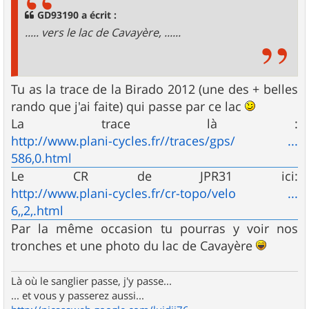
g
GD93190 a écrit :
e
..... vers le lac de Cavayère, ......
Tu as la trace de la Birado 2012 (une des + belles
rando que j'ai faite) qui passe par ce lac
La trace là :
http://www.plani-cycles.fr//traces/gps/ ...
586,0.html
Le CR de JPR31 ici:
http://www.plani-cycles.fr/cr-topo/velo ...
6,,2,.html
Par la même occasion tu pourras y voir nos
tronches et une photo du lac de Cavayère
Là où le sanglier passe, j'y passe...
... et vous y passerez aussi...