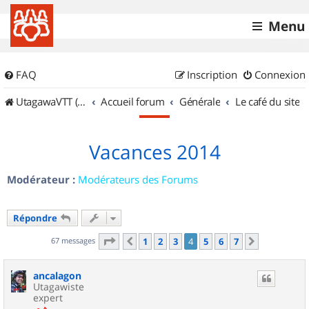
Menu
FAQ
Inscription
Connexion
UtagawaVTT (Randos VTT et VTTAE avec traces GPS)
Accueil forum
Générale
Le café du site
Vacances 2014
Modérateur :
Modérateurs des Forums
Répondre
Page
4
sur
7
67 messages
1
2
3
4
5
6
7
Précédent
Suivant
ancalagon
Utagawiste
expert