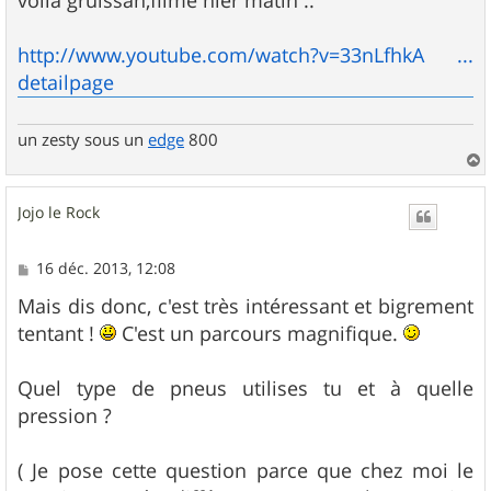
voila gruissan,filmé hier matin ..
s
a
g
http://www.youtube.com/watch?v=33nLfhkA ...
e
detailpage
un zesty sous un
edge
800
a
u
Jojo le Rock
t
M
16 déc. 2013, 12:08
e
s
Mais dis donc, c'est très intéressant et bigrement
s
tentant !
C'est un parcours magnifique.
a
g
e
Quel type de pneus utilises tu et à quelle
pression ?
( Je pose cette question parce que chez moi le