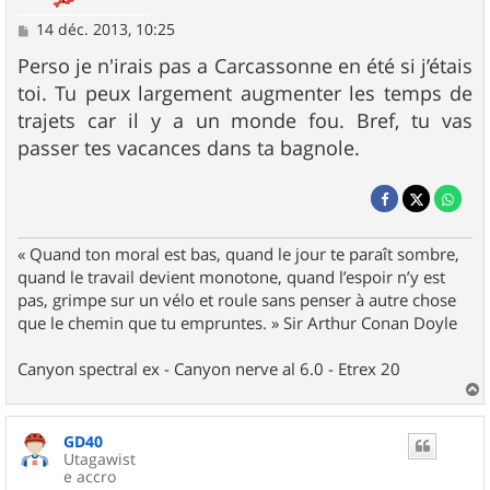
M
14 déc. 2013, 10:25
e
s
Perso je n'irais pas a Carcassonne en été si j’étais
s
toi. Tu peux largement augmenter les temps de
a
g
trajets car il y a un monde fou. Bref, tu vas
e
passer tes vacances dans ta bagnole.
« Quand ton moral est bas, quand le jour te paraît sombre,
quand le travail devient monotone, quand l’espoir n’y est
pas, grimpe sur un vélo et roule sans penser à autre chose
que le chemin que tu empruntes. » Sir Arthur Conan Doyle
Canyon spectral ex - Canyon nerve al 6.0 - Etrex 20
a
u
GD40
t
Utagawist
e accro