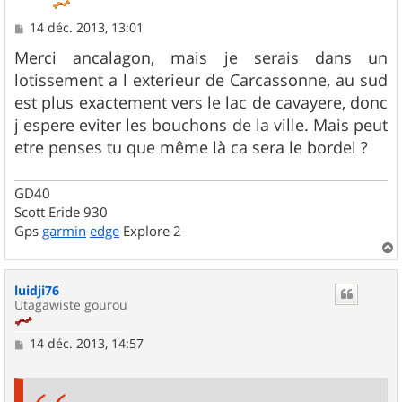
M
14 déc. 2013, 13:01
e
s
Merci ancalagon, mais je serais dans un
s
lotissement a l exterieur de Carcassonne, au sud
a
g
est plus exactement vers le lac de cavayere, donc
e
j espere eviter les bouchons de la ville. Mais peut
etre penses tu que même là ca sera le bordel ?
GD40
Scott Eride 930
Gps
garmin
edge
Explore 2
a
u
luidji76
t
Utagawiste gourou
M
14 déc. 2013, 14:57
e
s
s
a