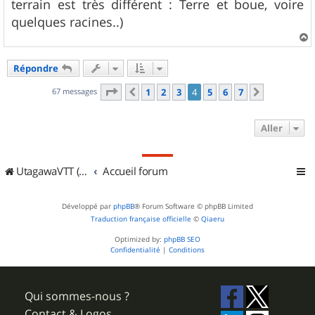
terrain est très différent : Terre et boue, voire
quelques racines..)
a
u
Répondre
t
Page
4
sur
7
67 messages
1
2
3
4
5
6
7
Précédent
Suivant
Aller
UtagawaVTT (Randos VTT et VTTAE avec traces GPS)
Accueil forum
Développé par
phpBB
® Forum Software © phpBB Limited
Traduction française officielle
©
Qiaeru
Optimized by:
phpBB SEO
Confidentialité
|
Conditions
Qui sommes-nous ?
Contact & Logos