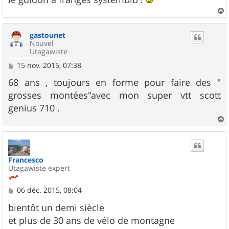
e
a
u
gastounet
t
Nouvel
Utagawiste
M
15 nov. 2015, 07:38
e
s
68 ans , toujours en forme pour faire des "
s
grosses montées"avec mon super vtt scott
a
g
genius 710 .
e
a
u
t
Francesco
Utagawiste expert
M
06 déc. 2015, 08:04
e
s
bientôt un demi siècle
s
et plus de 30 ans de vélo de montagne
a