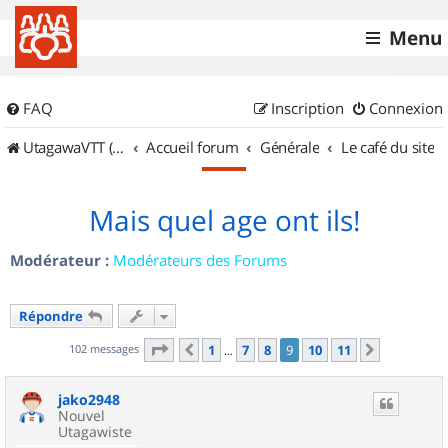
Menu
FAQ
Inscription
Connexion
UtagawaVTT (Randos VTT et VTTAE avec traces GPS)
Accueil forum
Générale
Le café du site
Mais quel age ont ils!
Modérateur :
Modérateurs des Forums
Répondre
Page
9
sur
11
102 messages
1
7
8
9
10
11
Précédent
Suivant
…
jako2948
Nouvel
Utagawiste