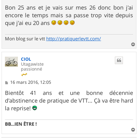
e
s
Bon 25 ans et je vais sur mes 26 donc bon j'ai
s
encore le temps mais sa passe trop vite depuis
a
g
que j'ai eu 20 ans
e
Mon blog sur le vtt
http://pratiquerlevtt.com/
a
u
CIOL
t
Utagawiste
passionné
M
16 mars 2016, 12:05
e
s
Bientôt 41 ans et une bonne décennie
s
d'abstinence de pratique de VTT... Çà va être hard
a
g
la reprise!
e
BB...IEN ÊTRE !
a