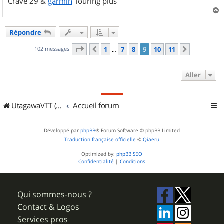
Crave 29 &
garmin
Touring plus
a
u
Répondre
t
Page
9
sur
11
102 messages
1
7
8
9
10
11
Précédent
Suivant
…
Aller
UtagawaVTT (Randos VTT et VTTAE avec traces GPS)
Accueil forum
Développé par
phpBB
® Forum Software © phpBB Limited
Traduction française officielle
©
Qiaeru
Optimized by:
phpBB SEO
Confidentialité
|
Conditions
Qui sommes-nous ?
Contact & Logos
Services pros