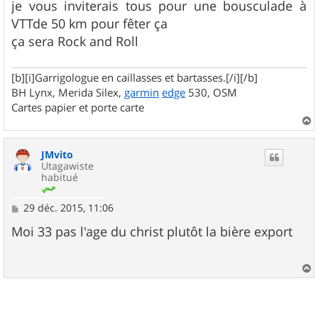
g
je vous inviterais tous pour une bousculade à
e
VTTde 50 km pour fêter ça
ça sera Rock and Roll
[b][i]Garrigologue en caillasses et bartasses.[/i][/b]
BH Lynx, Merida Silex,
garmin
edge
530, OSM
Cartes papier et porte carte
a
u
JMvito
t
Utagawiste
habitué
M
29 déc. 2015, 11:06
e
s
Moi 33 pas l'age du christ plutôt la bière export
s
a
g
e
a
u
t