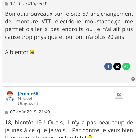
M
17 juil. 2015, 09:01
e
s
Bonjour,nouveaux sur le site 67 ans,changement
s
de monture VTT électrique moustache,ça me
a
g
permet d'aller a des endroits ou je n'allait plus
e
cause trop physique et oui ont n'a plus 20 ans
A bientot
a
u
Jérome66
t
Nouvel
Utagawiste
M
07 août 2015, 21:49
e
s
18, bientôt 19 ! Ouais, il n'y a pas beaucoup de
s
jeunes à ce que je vois... Par contre je veux bien
a
g
le guidon à franges systembib !