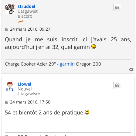
u
struddel
t
Utagawist
e accro
M
24 mars 2016, 09:27
e
s
Quand je me suis inscrit ici j'avais 25 ans,
s
aujourd'hui j'en ai 32, quel gamin
a
g
e
Charge Cooker Acier 29" -
garmin
Oregon 200
a
u
Liowel
t
Nouvel
Utagawiste
M
24 mars 2016, 17:50
e
s
54 et bientôt 2 ans de pratique
s
a
g
e