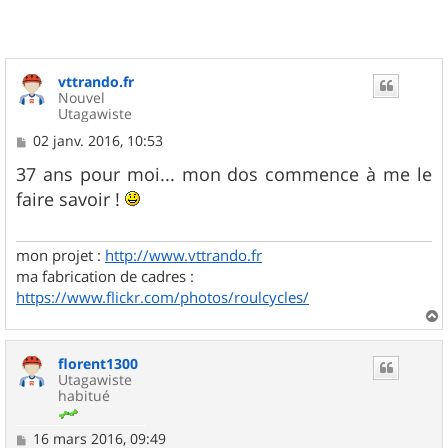
vttrando.fr
Nouvel
Utagawiste
M
02 janv. 2016, 10:53
e
s
37 ans pour moi... mon dos commence à me le
s
faire savoir !
a
g
e
mon projet :
http://www.vttrando.fr
ma fabrication de cadres :
https://www.flickr.com/photos/roulcycles/
a
u
florent1300
t
Utagawiste
habitué
M
16 mars 2016, 09:49