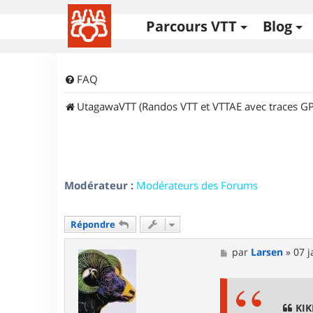
Parcours VTT
Blog
FAQ
UtagawaVTT (Randos VTT et VTTAE avec traces GP
Modérateur :
Modérateurs des Forums
Répondre
M
par
Larsen
»
07 j
e
s
s
a
g
KIK