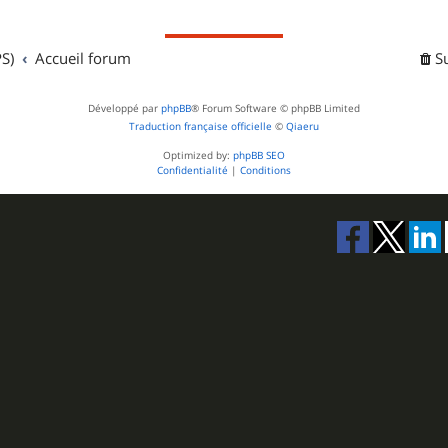
S)
Accueil forum
S
Développé par
phpBB
® Forum Software © phpBB Limited
Traduction française officielle
©
Qiaeru
Optimized by:
phpBB SEO
Confidentialité
|
Conditions