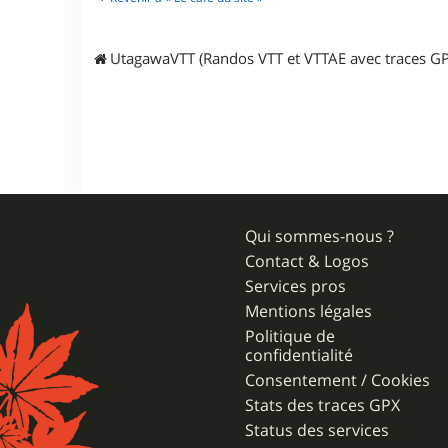
r
G
r
UtagawaVTT (Randos VTT et VTTAE avec traces GP
e
g
o
u
3
4
Qui sommes-nous ?
Contact & Logos
Services pros
Mentions légales
Politique de
confidentialité
Consentement / Cookies
Stats des traces GPX
Status des services