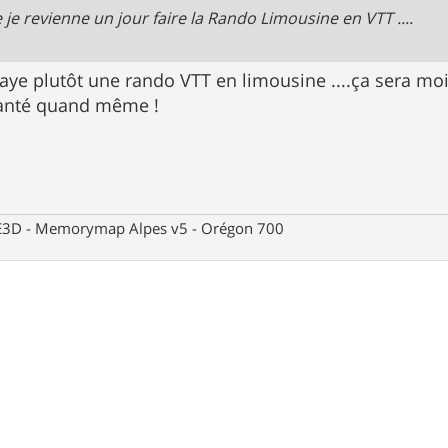
ue je revienne un jour faire la Rando Limousine en VTT ....
ye plutôt une rando VTT en limousine ....ça sera mo
anté quand même !
 CE3D - Memorymap Alpes v5 - Orégon 700