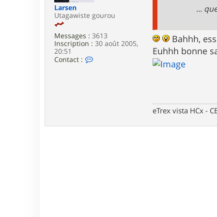
e
Larsen
... q
Utagawiste gourou
Messages :
3613
Bahhh, essa
Inscription :
30 août 2005,
Euhhh bonne s
20:51
C
Contact :
o
n
t
a
c
t
eTrex vista HCx -
e
r
L
a
r
s
e
n