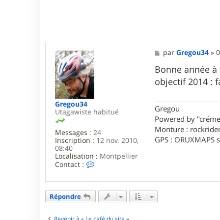
M
par
Gregou34
»
0
e
s
Bonne année à t
s
objectif 2014 :
a
g
e
Gregou34
Gregou
Utagawiste habitué
Powered by "créme
Monture : rockride
Messages :
24
GPS : ORUXMAPS s
Inscription :
12 nov. 2010,
08:40
Localisation :
Montpellier
C
Contact :
o
n
t
a
Répondre
c
t
e
Revenir à « Le café du site »