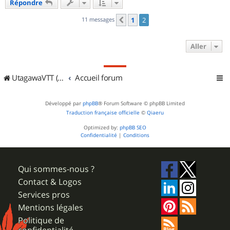
Répondre
t
11 messages
1
2
Précédent
Aller
UtagawaVTT (Randos VTT et VTTAE avec traces GPS)
Accueil forum
Développé par
phpBB
® Forum Software © phpBB Limited
Traduction française officielle
©
Qiaeru
Optimized by:
phpBB SEO
Confidentialité
|
Conditions
Qui sommes-nous ?
Contact & Logos
Services pros
Mentions légales
Politique de