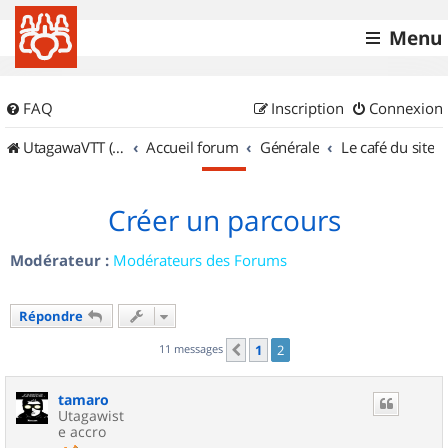
Menu
FAQ
Inscription
Connexion
UtagawaVTT (Randos VTT et VTTAE avec traces GPS)
Accueil forum
Générale
Le café du site
Créer un parcours
Modérateur :
Modérateurs des Forums
Répondre
11 messages
1
2
Précédent
tamaro
Utagawist
e accro