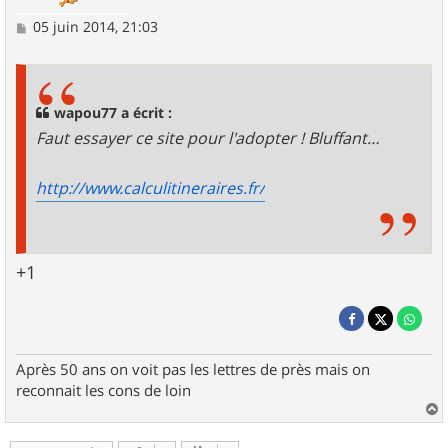
M
05 juin 2014, 21:03
e
s
s
a
g
wapou77 a écrit :
e
Faut essayer ce site pour l'adopter ! Bluffant…
http://www.calculitineraires.fr/
+1
Après 50 ans on voit pas les lettres de près mais on
reconnait les cons de loin
a
u