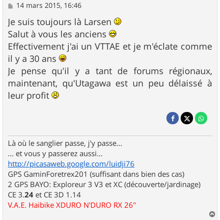
M
14 mars 2015, 16:46
e
s
Je suis toujours là Larsen
s
Salut à vous les anciens
a
g
Effectivement j'ai un VTTAE et je m'éclate comme
e
il y a 30 ans
Je pense qu'il y a tant de forums régionaux,
maintenant, qu'Utagawa est un peu délaissé à
leur profit
Là où le sanglier passe, j'y passe...
... et vous y passerez aussi...
http://picasaweb.google.com/luidji76
GPS GaminForetrex201 (suffisant dans bien des cas)
2 GPS BAYO: Exploreur 3 V3 et XC (découverte/jardinage)
CE 3.
24
et CE 3D 1.14
V.A.E. Haibike XDURO N'DURO RX 26"