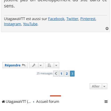
sens.
UtagawaVTT est aussi sur
Facebook
,
Twitter
,
Pinterest
,
Instagram
,
YouTube
.
a
u
t
Répondre
25 messages
1
2
3
Précédent
Aller
UtagawaVTT (Randos VTT et VTTAE avec traces GPS)
Accueil forum