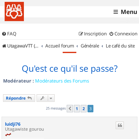
Menu
FAQ
Inscription
Connexion
UtagawaVTT (Randos VTT et VTTAE avec traces GPS)
Accueil forum
Générale
Le café du site
Qu'est ce qu'il se passe?
Modérateur :
Modérateurs des Forums
Répondre
25 messages
1
2
3
Précédent
luidji76
Utagawiste gourou