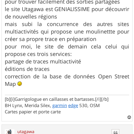
pour trouver facilement des sorties partagées
le site Utagawa est GENIALISSIME pour découvrir
de nouvelles régions
mais subi la concurrence des autres sites
multiactivités qui propose une moulinettte pour
créer sa propre trace en préparation
pour moi, le site de demain cela celui qui
propose ces trois services:
partage de traces multiactivité
éditions de traces
correction de la base de données Open Street
Map
[b][i]Garrigologue en caillasses et bartasses.[/i][/b]
BH Lynx, Merida Silex,
garmin
edge
530, OSM
Cartes papier et porte carte
a
u
utagawa
t