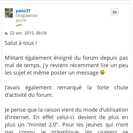
a
u
yano37
t
Utagawiste
accro
M
22 avr. 2015, 08:04
e
s
Salut à tous !
s
a
g
M'étant également éloigné du forum depuis pas
e
mal de temps, j'y reviens récemment lire un peu
les sujet et même poster un message
J'avais également remarqué la forte chute
d'activité du forum.
Je pense que la raison vient du mode d'utilisation
d'internet. En effet celui-ci devient de plus en
plus un "minitel 2.0". Pour les jeunes qui n'ont
pas connu, je m'explique, les usagers se