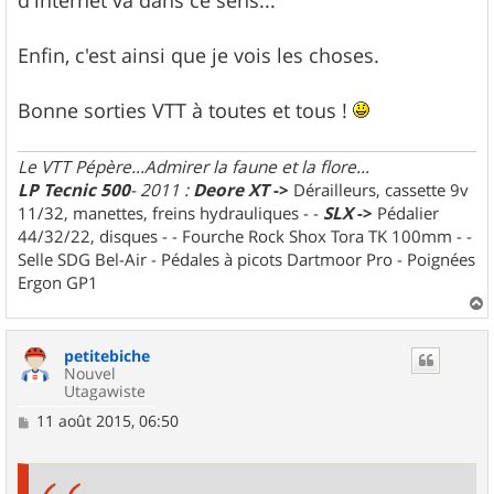
Enfin, c'est ainsi que je vois les choses.
Bonne sorties VTT à toutes et tous !
Le VTT Pépère...Admirer la faune et la flore...
LP Tecnic 500
- 2011 :
Deore XT
->
Dérailleurs, cassette 9v
11/32, manettes, freins hydrauliques - -
SLX
->
Pédalier
44/32/22, disques - - Fourche Rock Shox Tora TK 100mm - -
Selle SDG Bel-Air - Pédales à picots Dartmoor Pro - Poignées
Ergon GP1
a
u
petitebiche
t
Nouvel
Utagawiste
M
11 août 2015, 06:50
e
s
s
a