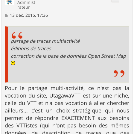
Administ
rateur
M
13 déc. 2015, 17:36
e
s
s
a
g
partage de traces multiactivité
e
éditions de traces
correction de la base de données Open Street Map
Pour le partage multi-activité, ce n'est pas la
vocation du site, UtagawaVTT est sur une niche,
celle du VTT et n'a pas vocation à aller chercher
ailleurs... c'est un choix stratégique qui nous
permet de répondre EXACTEMENT aux besoins
des VTTistes (qui n'ont pas besoin des mêmes
données de description de traces que des