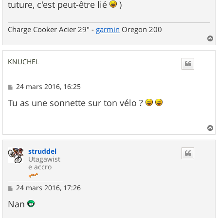
tuture, c'est peut-être lié
)
Charge Cooker Acier 29" -
garmin
Oregon 200
a
u
KNUCHEL
t
M
24 mars 2016, 16:25
e
s
Tu as une sonnette sur ton vélo ?
s
a
g
e
a
u
struddel
t
Utagawist
e accro
M
24 mars 2016, 17:26
e
s
Nan
s