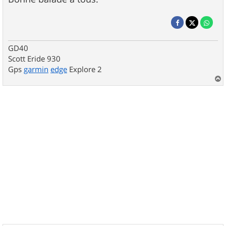
GD40
Scott Eride 930
Gps
garmin
edge
Explore 2
a
u
t