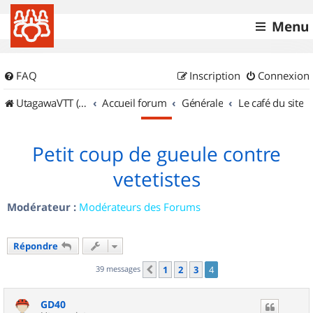
Menu
FAQ
Inscription
Connexion
UtagawaVTT (Randos VTT et VTTAE avec traces GPS)
Accueil forum
Générale
Le café du site
Petit coup de gueule contre
vetetistes
Modérateur :
Modérateurs des Forums
Répondre
39 messages
1
2
3
4
Précédent
GD40