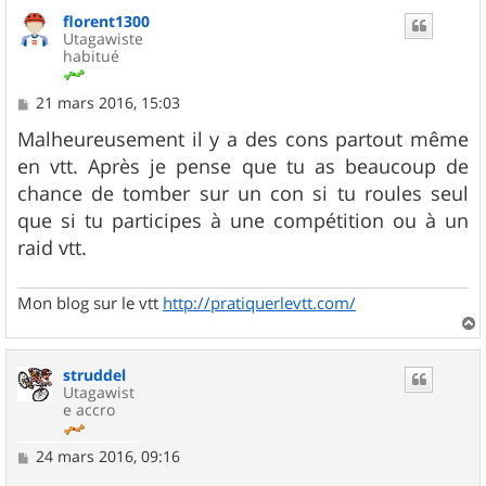
florent1300
Utagawiste
habitué
M
21 mars 2016, 15:03
e
s
Malheureusement il y a des cons partout même
s
en vtt. Après je pense que tu as beaucoup de
a
g
chance de tomber sur un con si tu roules seul
e
que si tu participes à une compétition ou à un
raid vtt.
Mon blog sur le vtt
http://pratiquerlevtt.com/
a
u
struddel
t
Utagawist
e accro
M
24 mars 2016, 09:16
e