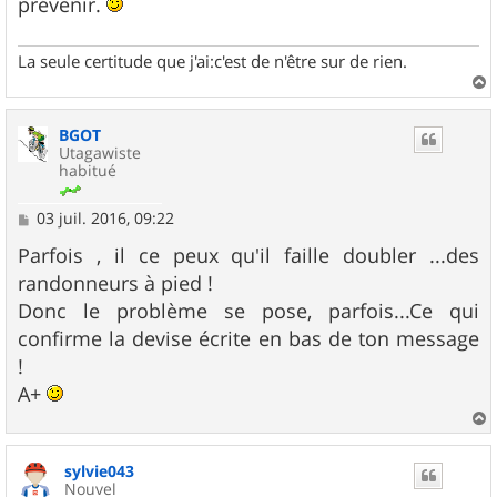
prévenir.
La seule certitude que j'ai:c'est de n'être sur de rien.
a
u
BGOT
t
Utagawiste
habitué
M
03 juil. 2016, 09:22
e
s
Parfois , il ce peux qu'il faille doubler ...des
s
randonneurs à pied !
a
g
Donc le problème se pose, parfois...Ce qui
e
confirme la devise écrite en bas de ton message
!
A+
a
u
sylvie043
t
Nouvel