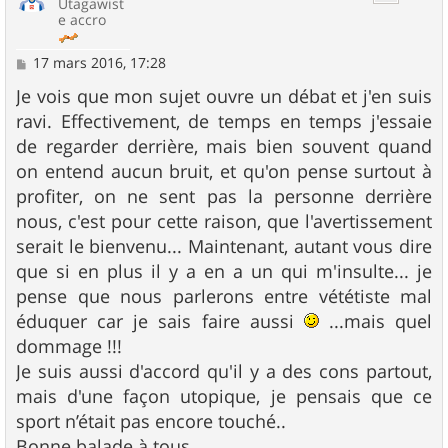
Utagawist
e accro
M
17 mars 2016, 17:28
e
s
Je vois que mon sujet ouvre un débat et j'en suis
s
ravi. Effectivement, de temps en temps j'essaie
a
g
de regarder derrière, mais bien souvent quand
e
on entend aucun bruit, et qu'on pense surtout à
profiter, on ne sent pas la personne derrière
nous, c'est pour cette raison, que l'avertissement
serait le bienvenu... Maintenant, autant vous dire
que si en plus il y a en a un qui m'insulte... je
pense que nous parlerons entre vététiste mal
éduquer car je sais faire aussi
...mais quel
dommage !!!
Je suis aussi d'accord qu'il y a des cons partout,
mais d'une façon utopique, je pensais que ce
sport n’était pas encore touché..
Bonne balade à tous.