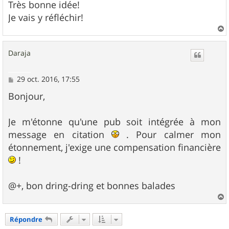
Très bonne idée!
Je vais y réfléchir!
a
u
Daraja
t
M
29 oct. 2016, 17:55
e
s
Bonjour,
s
a
g
Je m'étonne qu'une pub soit intégrée à mon
e
message en citation
. Pour calmer mon
étonnement, j'exige une compensation financière
!
@+, bon dring-dring et bonnes balades
a
u
Répondre
t