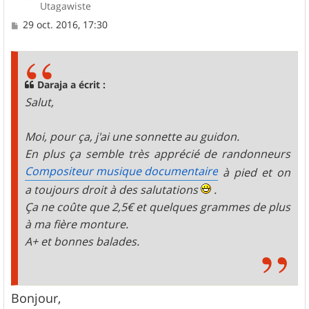
Utagawiste
M
29 oct. 2016, 17:30
e
s
s
a
g
Daraja a écrit :
e
Salut,
Moi, pour ça, j'ai une sonnette au guidon.
En plus ça semble très apprécié de randonneurs
Compositeur musique documentaire
à pied et on
a toujours droit à des salutations
.
Ça ne coûte que 2,5€ et quelques grammes de plus
à ma fière monture.
A+ et bonnes balades.
Bonjour,