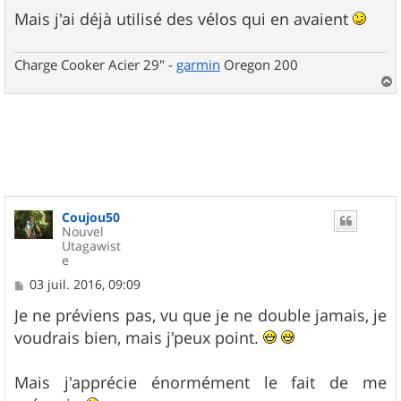
a
g
Mais j'ai déjà utilisé des vélos qui en avaient
e
Charge Cooker Acier 29" -
garmin
Oregon 200
a
u
t
Coujou50
Nouvel
Utagawist
e
M
03 juil. 2016, 09:09
e
s
Je ne préviens pas, vu que je ne double jamais, je
s
voudrais bien, mais j'peux point.
a
g
e
Mais j'apprécie énormément le fait de me