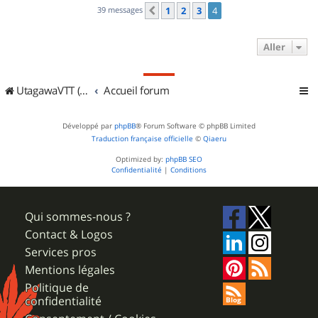
39 messages
1
2
3
4
Précédent
Aller
UtagawaVTT (Randos VTT et VTTAE avec traces GPS)
Accueil forum
Développé par
phpBB
® Forum Software © phpBB Limited
Traduction française officielle
©
Qiaeru
Optimized by:
phpBB SEO
Confidentialité
|
Conditions
Qui sommes-nous ?
Contact & Logos
Services pros
Mentions légales
Politique de
confidentialité