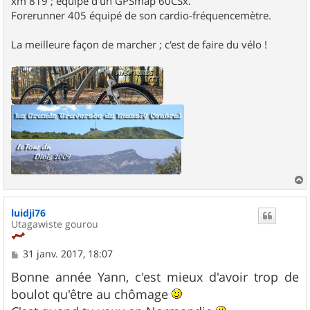
xm 819 ; équipé d'un GPSmap 60CSx.
Forerunner 405 équipé de son cardio-fréquencemètre.
La meilleure façon de marcher ; c'est de faire du vélo !
a
u
luidji76
t
Utagawiste gourou
M
31 janv. 2017, 18:07
e
s
Bonne année Yann, c'est mieux d'avoir trop de
s
boulot qu'être au chômage
a
g