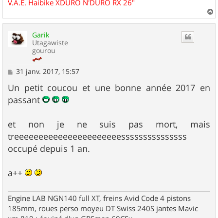
V.A.E. Haibike XDURO N'DURO RX 26"
a
u
Garik
t
Utagawiste
gourou
M
31 janv. 2017, 15:57
e
s
Un petit coucou et une bonne année 2017 en
s
passant
a
g
e
et non je ne suis pas mort, mais
treeeeeeeeeeeeeeeeeeeeeesssssssssssssss
occupé depuis 1 an.
a++
Engine LAB NGN140 full XT, freins Avid Code 4 pistons
185mm, roues perso moyeu DT Swiss 240S jantes Mavic