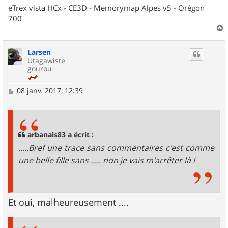
eTrex vista HCx - CE3D - Memorymap Alpes v5 - Orégon
700
a
u
Larsen
t
Utagawiste
gourou
M
08 janv. 2017, 12:39
e
s
s
a
g
arbanais83 a écrit :
e
.....Bref une trace sans commentaires c'est comme
une belle fille sans ..... non je vais m'arrêter là !
Et oui, malheureusement ....