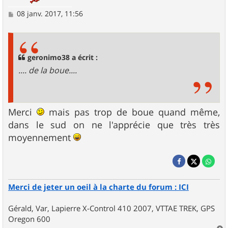
M
08 janv. 2017, 11:56
e
s
s
a
g
geronimo38 a écrit :
e
.... de la boue....
Merci
mais pas trop de boue quand même,
dans le sud on ne l'apprécie que très très
moyennement
Merci de jeter un oeil à la charte du forum : ICI
Gérald, Var, Lapierre X-Control 410 2007, VTTAE TREK, GPS
Oregon 600