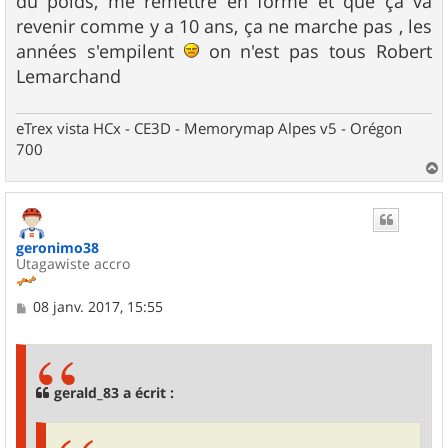
du poids, me remettre en forme et que ça va
revenir comme y a 10 ans, ça ne marche pas , les
années s'empilent
on n'est pas tous Robert
Lemarchand
eTrex vista HCx - CE3D - Memorymap Alpes v5 - Orégon
700
a
u
t
geronimo38
Utagawiste accro
M
08 janv. 2017, 15:55
e
s
s
a
g
gerald_83 a écrit :
e