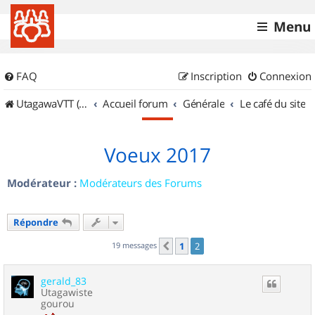
Menu
FAQ
Inscription
Connexion
UtagawaVTT (Randos VTT et VTTAE avec traces GPS)
Accueil forum
Générale
Le café du site
Voeux 2017
Modérateur :
Modérateurs des Forums
Répondre
19 messages
1
2
Précédent
gerald_83
Utagawiste
gourou