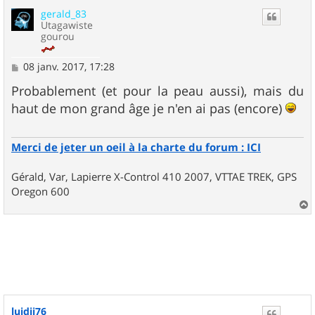
u
gerald_83
t
Utagawiste
gourou
M
08 janv. 2017, 17:28
e
s
Probablement (et pour la peau aussi), mais du
s
haut de mon grand âge je n'en ai pas (encore)
a
g
e
Merci de jeter un oeil à la charte du forum : ICI
Gérald, Var, Lapierre X-Control 410 2007, VTTAE TREK, GPS
Oregon 600
a
u
t
luidji76