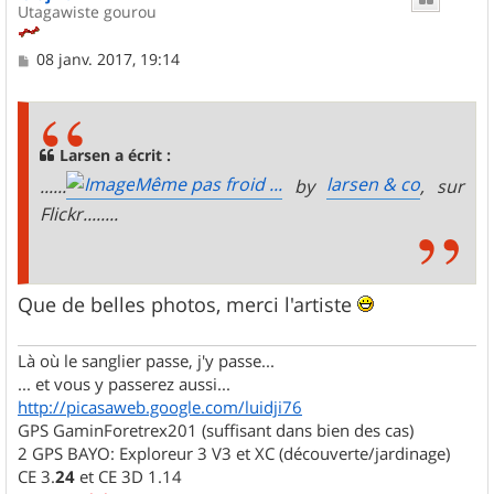
Utagawiste gourou
M
08 janv. 2017, 19:14
e
s
s
a
g
Larsen a écrit :
e
Même pas froid ...
larsen & co
......
by
, sur
Flickr........
Que de belles photos, merci l'artiste
Là où le sanglier passe, j'y passe...
... et vous y passerez aussi...
http://picasaweb.google.com/luidji76
GPS GaminForetrex201 (suffisant dans bien des cas)
2 GPS BAYO: Exploreur 3 V3 et XC (découverte/jardinage)
CE 3.
24
et CE 3D 1.14