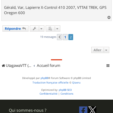
Gérald, Var, Lapierre X-Control 410 2007, VTTAE TREK, GPS
Oregon 600
a
u
Répondre
t
19 messages
1
2
Précédent
Aller
UtagawaVTT (Randos VTT et VTTAE avec traces GPS)
Accueil forum
Développé par
phpBB
® Forum Software © phpBB Limited
Traduction française officielle
©
Qiaeru
Optimized by:
phpBB SEO
Confidentialité
|
Conditions
Qui sommes-nous ?