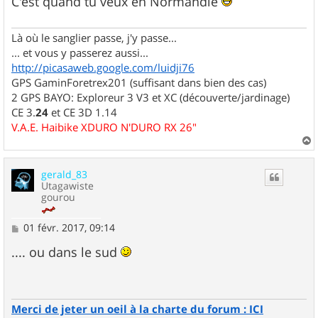
C'est quand tu veux en Normandie
e
Là où le sanglier passe, j'y passe...
... et vous y passerez aussi...
http://picasaweb.google.com/luidji76
GPS GaminForetrex201 (suffisant dans bien des cas)
2 GPS BAYO: Exploreur 3 V3 et XC (découverte/jardinage)
CE 3.
24
et CE 3D 1.14
V.A.E. Haibike XDURO N'DURO RX 26"
a
u
gerald_83
t
Utagawiste
gourou
M
01 févr. 2017, 09:14
e
s
.... ou dans le sud
s
a
g
e
Merci de jeter un oeil à la charte du forum : ICI