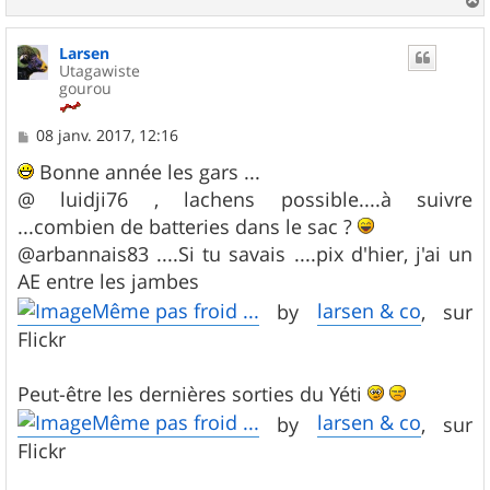
a
u
Larsen
t
Utagawiste
gourou
M
08 janv. 2017, 12:16
e
s
Bonne année les gars ...
s
@ luidji76 , lachens possible....à suivre
a
g
...combien de batteries dans le sac ?
e
@arbannais83 ....Si tu savais ....pix d'hier, j'ai un
AE entre les jambes
Même pas froid ...
larsen & co
by
, sur
Flickr
Peut-être les dernières sorties du Yéti
Même pas froid ...
larsen & co
by
, sur
Flickr