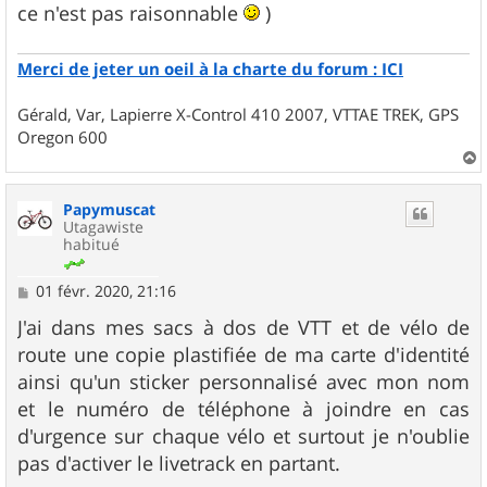
ce n'est pas raisonnable
)
Merci de jeter un oeil à la charte du forum : ICI
Gérald, Var, Lapierre X-Control 410 2007, VTTAE TREK, GPS
Oregon 600
a
u
Papymuscat
t
Utagawiste
habitué
M
01 févr. 2020, 21:16
e
s
J'ai dans mes sacs à dos de VTT et de vélo de
s
route une copie plastifiée de ma carte d'identité
a
g
ainsi qu'un sticker personnalisé avec mon nom
e
et le numéro de téléphone à joindre en cas
d'urgence sur chaque vélo et surtout je n'oublie
pas d'activer le livetrack en partant.