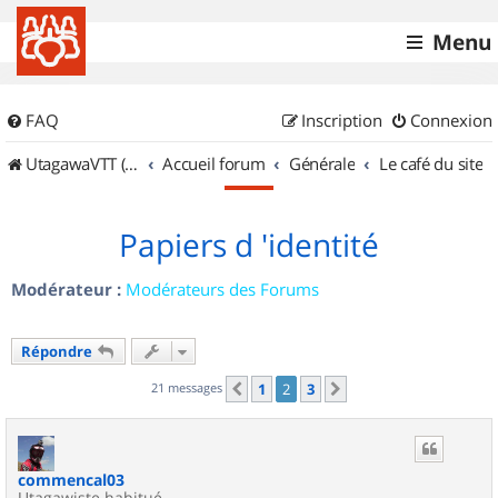
Menu
FAQ
Inscription
Connexion
UtagawaVTT (Randos VTT et VTTAE avec traces GPS)
Accueil forum
Générale
Le café du site
Papiers d 'identité
Modérateur :
Modérateurs des Forums
Répondre
21 messages
1
2
3
Précédent
Suivant
commencal03
Utagawiste habitué