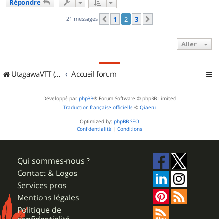
Répondre
t
21 messages
1
2
3
Précédent
Suivant
Aller
UtagawaVTT (Randos VTT et VTTAE avec traces GPS)
Accueil forum
Développé par
phpBB
® Forum Software © phpBB Limited
Traduction française officielle
©
Qiaeru
Optimized by:
phpBB SEO
Confidentialité
|
Conditions
Qui sommes-nous ?
Contact & Logos
Services pros
Mentions légales
Politique de