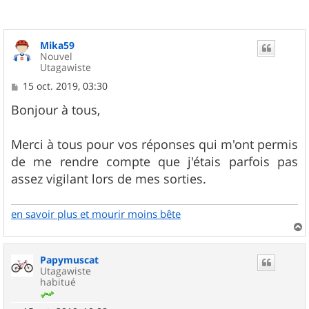
Mika59
Nouvel
Utagawiste
M
15 oct. 2019, 03:30
e
s
Bonjour à tous,
s
a
g
Merci à tous pour vos réponses qui m'ont permis
e
de me rendre compte que j'étais parfois pas
assez vigilant lors de mes sorties.
en savoir plus et mourir moins bête
a
u
Papymuscat
t
Utagawiste
habitué