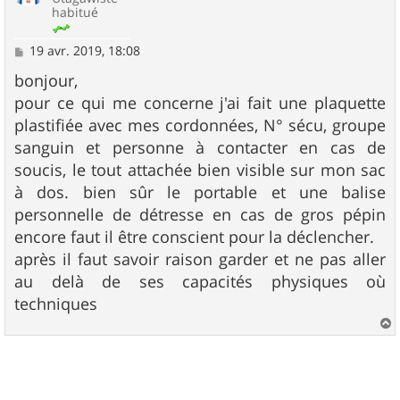
habitué
M
19 avr. 2019, 18:08
e
s
bonjour,
s
pour ce qui me concerne j'ai fait une plaquette
a
g
plastifiée avec mes cordonnées, N° sécu, groupe
e
sanguin et personne à contacter en cas de
soucis, le tout attachée bien visible sur mon sac
à dos. bien sûr le portable et une balise
personnelle de détresse en cas de gros pépin
encore faut il être conscient pour la déclencher.
après il faut savoir raison garder et ne pas aller
au delà de ses capacités physiques où
techniques
a
u
t