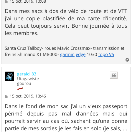
M
15 oct. 2019, 10:08
e
s
Dans mes sacs à dos de vélo de route et de VTT
s
j'ai une copie plastifiée de ma carte d'identité.
a
g
Cela peut toujours servir. Bonne journée à tous
e
les membres.
Santa Cruz Tallboy- roues Mavic Crossmax- transmission et
freins Shimano XT M8000-
garmin
edge
1030
topo V5
a
u
gerald_83
t
Utagawiste
gourou
M
15 oct. 2019, 10:46
e
s
Dans le fond de mon sac j'ai un vieux passeport
s
périmé depuis pas mal d'années mais qui
a
g
pourrait servir au cas où, sachant qu'une bonne
e
partie de mes sorties je les fais en solo (je sais, ...