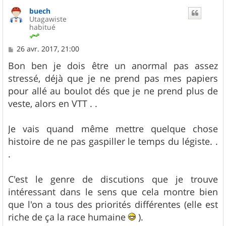
u
buech
t
Utagawiste
habitué
M
26 avr. 2017, 21:00
e
s
Bon ben je dois être un anormal pas assez
s
stressé, déjà que je ne prend pas mes papiers
a
g
pour allé au boulot dés que je ne prend plus de
e
veste, alors en VTT . .
Je vais quand même mettre quelque chose
histoire de ne pas gaspiller le temps du légiste. .
.
C'est le genre de discutions que je trouve
intéressant dans le sens que cela montre bien
que l'on a tous des priorités différentes (elle est
riche de ça la race humaine
).