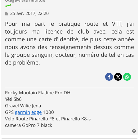
M
25 avr. 2017, 22:20
e
s
Pour ma part je pratique route et VTT, j'ai
s
toujours ma licence de club avec. cela est
a
g
comme une carte d'identité, de plus cette année
e
nous avons des renseignements dessus comme
le groupe sanguin, docteur, numéro de tel en cas
de problème.
Rocky Moutain Flatline Pro DH
Yéti Sb6
Gravel Wilie Jena
GPS
garmin
edge
1000
Velo Route Pinarello F8 et Pinarello K8-s
camera GoPro 7 black
a