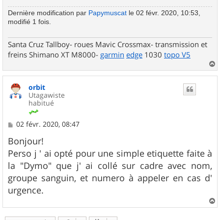
Dernière modification par
Papymuscat
le 02 févr. 2020, 10:53,
modifié 1 fois.
Santa Cruz Tallboy- roues Mavic Crossmax- transmission et
freins Shimano XT M8000-
garmin
edge
1030
topo V5
a
u
orbit
t
Utagawiste
habitué
M
02 févr. 2020, 08:47
e
s
Bonjour!
s
Perso j ' ai opté pour une simple etiquette faite à
a
g
la "Dymo" que j' ai collé sur cadre avec nom,
e
groupe sanguin, et numero à appeler en cas d'
urgence.
a
u