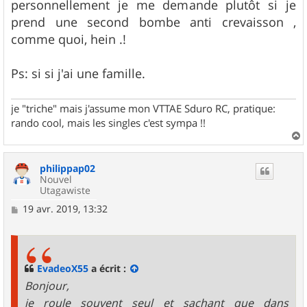
personnellement je me demande plutôt si je
prend une second bombe anti crevaisson ,
comme quoi, hein .!
Ps: si si j'ai une famille.
je "triche" mais j'assume mon VTTAE Sduro RC, pratique:
rando cool, mais les singles c'est sympa !!
a
u
philippap02
t
Nouvel
Utagawiste
M
19 avr. 2019, 13:32
e
s
s
a
g
EvadeoX55
a écrit :
e
Bonjour,
je roule souvent seul et sachant que dans