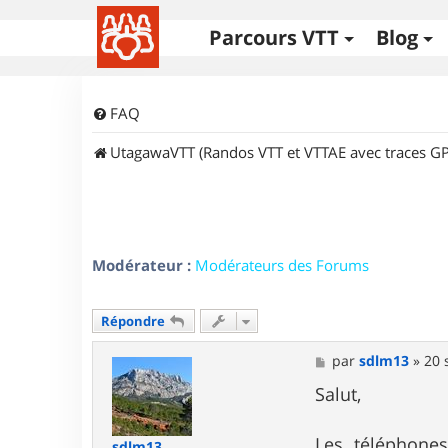
Parcours VTT
Blog
FAQ
UtagawaVTT (Randos VTT et VTTAE avec traces GP
Modérateur :
Modérateurs des Forums
Répondre
M
par
sdlm13
»
20 
e
s
Salut,
s
a
g
Les téléphone
sdlm13