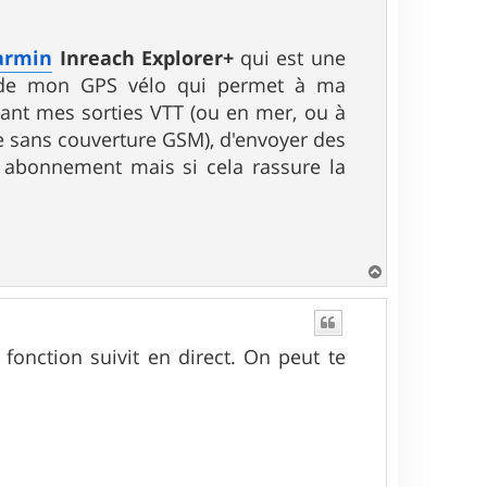
armin
Inreach Explorer+
qui est une
té de mon GPS vélo qui permet à ma
ant mes sorties VTT (ou en mer, ou à
e sans couverture GSM), d'envoyer des
n abonnement mais si cela rassure la
H
a
u
t
 fonction suivit en direct. On peut te