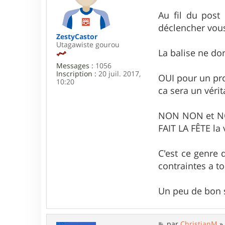
r
a
j
g
Au fil du post 
a
e
déclencher vous
c
q
ZestyCastor
u
Utagawiste gourou
La balise ne don
e
s
Messages :
1056
d
Inscription :
20 juil. 2017,
5
OUI pour un prof
10:20
9
ca sera un vérit
NON NON et NON 
FAIT LA FÊTE la 
C'est ce genre d
contraintes a to
Un peu de bon s
M
par
ChristianM