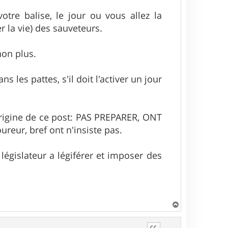
votre balise, le jour ou vous allez la
r la vie) des sauveteurs.
non plus.
 les pattes, s'il doit l'activer un jour
origine de ce post: PAS PREPARER, ONT
oureur, bref ont n'insiste pas.
 législateur a légiférer et imposer des
H
a
u