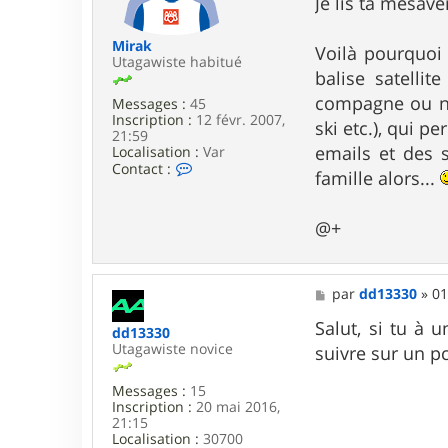
Je lis ta mésave
r
e
u
n
Mirak
Voilà pourquoi
o
Utagawiste habitué
balise satelli
b
f
compagne ou n'
Messages :
45
Inscription :
12 févr. 2007,
ski etc.), qui 
21:59
emails et des 
Localisation :
Var
C
Contact :
famille alors...
o
n
t
@+
a
c
t
e
M
par
dd13330
»
01
r
e
M
s
Salut, si tu à
i
dd13330
s
r
Utagawiste novice
suivre sur un p
a
a
g
k
e
Messages :
15
Inscription :
20 mai 2016,
21:15
Localisation :
30700