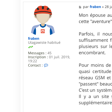
i
M
par
fraben
»
28 j
r
e
a
s
Mon épouse auss
k
s
cette "aventure
a
g
e
Parfois, il no
fraben
suffisamment fi
Utagawiste habitué
plusieurs sur 
encombrant.
Messages :
45
Inscription :
01 juil. 2019,
19:22
Pour moins de 
C
Contact :
o
quasi certitud
n
t
réseau GSM et 
a
"passent" beauc
c
t
C'est un systèm
e
Il y a un site
r
f
supplémentaires
r
a