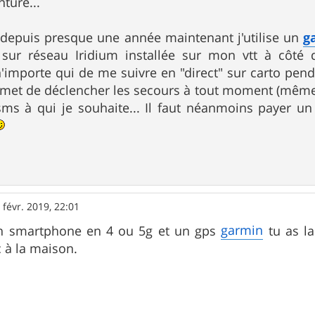
nture...
 depuis presque une année maintenant j'utilise un
g
te sur réseau Iridium installée sur mon vtt à cô
importe qui de me suivre en "direct" sur carto pend
permet de déclencher les secours à tout moment (mêm
sms à qui je souhaite... Il faut néanmoins payer u
 févr. 2019, 22:01
garmin
 un smartphone en 4 ou 5g et un gps
tu as la
c à la maison.