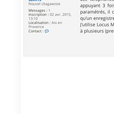
e
Nouvel Utagawiste
appuyant 3 foi
Messages :
1
paramétrés, il 
Inscription :
02 avr. 2015,
qu'un enregistre
13:10
Localisation :
Aix en
J'utilise Locus
Provence
à plusieurs (pr
C
Contact :
o
n
t
a
c
t
e
r
s
d
l
m
1
3