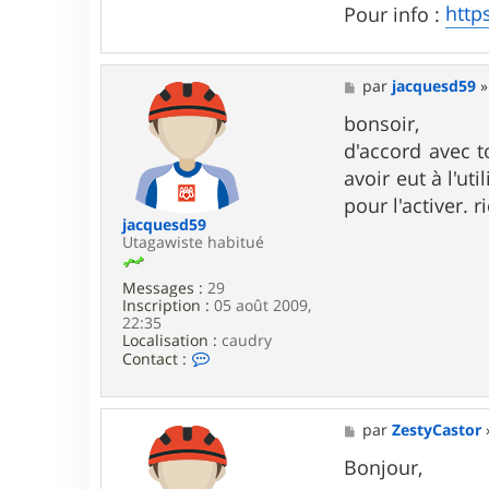
b
http
Pour info :
e
n
M
par
jacquesd59
e
s
bonsoir,
s
d'accord avec t
a
g
avoir eut à l'ut
e
pour l'activer. r
jacquesd59
Utagawiste habitué
Messages :
29
Inscription :
05 août 2009,
22:35
Localisation :
caudry
C
Contact :
o
n
t
a
M
par
ZestyCastor
c
e
t
s
Bonjour,
e
s