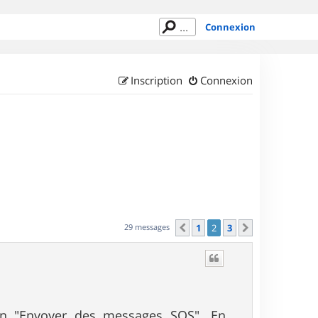
Connexion
Inscription
Connexion
29 messages
1
2
3
Précédent
Suivant
on "Envoyer des messages SOS". En