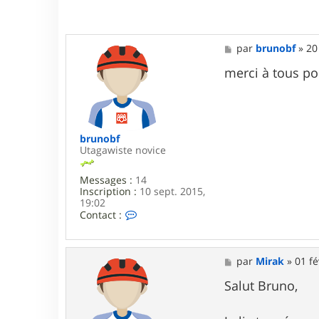
M
par
brunobf
»
20
e
s
merci à tous pou
s
a
g
e
brunobf
Utagawiste novice
Messages :
14
Inscription :
10 sept. 2015,
19:02
C
Contact :
o
n
t
a
M
par
Mirak
»
01 fé
c
e
t
s
Salut Bruno,
e
s
r
a
b
g