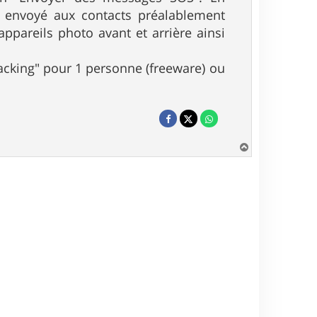
t envoyé aux contacts préalablement
appareils photo avant et arrière ainsi
racking" pour 1 personne (freeware) ou
H
a
u
t