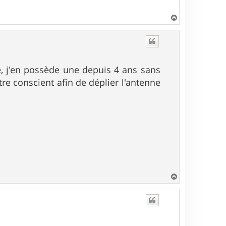
H
a
u
t
sse, j'en possède une depuis 4 ans sans
 être conscient afin de déplier l'antenne
H
a
u
t