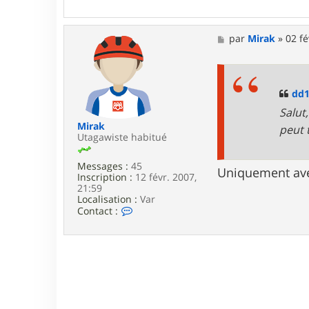
M
par
Mirak
»
02 fé
e
s
s
a
g
dd
e
Salut
Mirak
peut 
Utagawiste habitué
Messages :
45
Uniquement avec
Inscription :
12 févr. 2007,
21:59
Localisation :
Var
C
Contact :
o
n
t
a
c
t
e
r
M