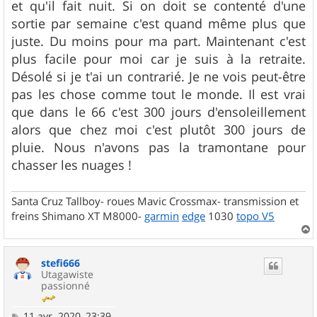
et qu'il fait nuit. Si on doit se contenté d'une
sortie par semaine c'est quand même plus que
juste. Du moins pour ma part. Maintenant c'est
plus facile pour moi car je suis à la retraite.
Désolé si je t'ai un contrarié. Je ne vois peut-être
pas les chose comme tout le monde. Il est vrai
que dans le 66 c'est 300 jours d'ensoleillement
alors que chez moi c'est plutôt 300 jours de
pluie. Nous n'avons pas la tramontane pour
chasser les nuages !
Santa Cruz Tallboy- roues Mavic Crossmax- transmission et
freins Shimano XT M8000-
garmin
edge
1030
topo V5
a
u
stefi666
t
Utagawiste
passionné
M
11 avr. 2020, 23:39