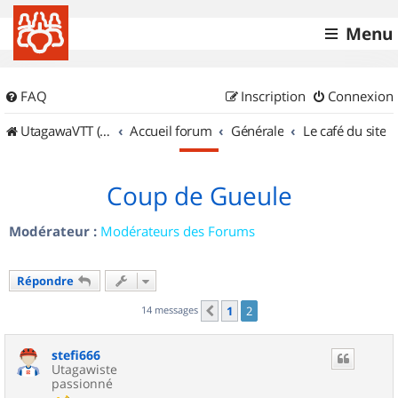
Menu
FAQ
Inscription
Connexion
UtagawaVTT (Randos VTT et VTTAE avec traces GPS)
Accueil forum
Générale
Le café du site
Coup de Gueule
Modérateur :
Modérateurs des Forums
Répondre
14 messages
1
2
Précédent
stefi666
Utagawiste
passionné