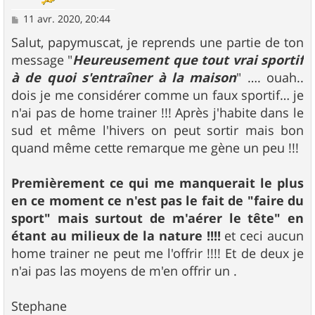
M
11 avr. 2020, 20:44
e
s
Salut, papymuscat, je reprends une partie de ton
s
message "
Heureusement que tout vrai sportif
a
g
à de quoi s'entraîner à la maison
" …. ouah..
e
dois je me considérer comme un faux sportif… je
n'ai pas de home trainer !!! Après j'habite dans le
sud et même l'hivers on peut sortir mais bon
quand même cette remarque me gène un peu !!!
Premièrement ce qui me manquerait le plus
en ce moment ce n'est pas le fait de "faire du
sport" mais surtout de m'aérer le tête" en
étant au milieux de la nature !!!!
et ceci aucun
home trainer ne peut me l'offrir !!!! Et de deux je
n'ai pas las moyens de m'en offrir un .
Stephane