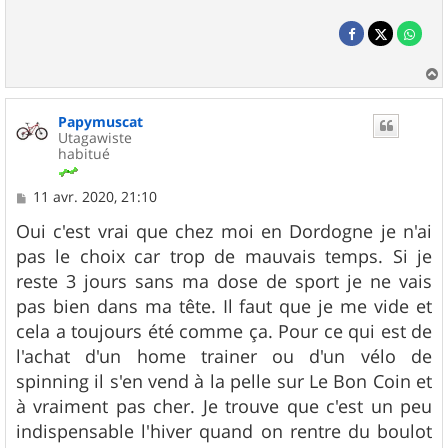
a
u
Papymuscat
t
Utagawiste
habitué
M
11 avr. 2020, 21:10
e
s
Oui c'est vrai que chez moi en Dordogne je n'ai
s
pas le choix car trop de mauvais temps. Si je
a
g
reste 3 jours sans ma dose de sport je ne vais
e
pas bien dans ma tête. Il faut que je me vide et
cela a toujours été comme ça. Pour ce qui est de
l'achat d'un home trainer ou d'un vélo de
spinning il s'en vend à la pelle sur Le Bon Coin et
à vraiment pas cher. Je trouve que c'est un peu
indispensable l'hiver quand on rentre du boulot