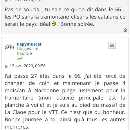
e
s
Pas de soucis… tu sais ce qu'on dit dans le 66...
s
les PO sans la tramontane et sans les catalans ce
a
g
serait le pays idéal
. Bonne soirée.
e
a
u
Papymuscat
t
Utagawiste
habitué
M
12 avr. 2020, 09:56
e
s
J'ai passé 27 étés dans le 66. J'ai été forcé de
s
changer de coin et maintenant je passe 4
a
g
mois/an à Narbonne plage Justement pour la
e
tramontane (mon activité principale est la
planche à voile) et je suis au pied du massif de
La Claoe pour le VTT. Ce n'est que du bonheur.
Bonne journée à toi ainsi qu'à tous les autres
membres.