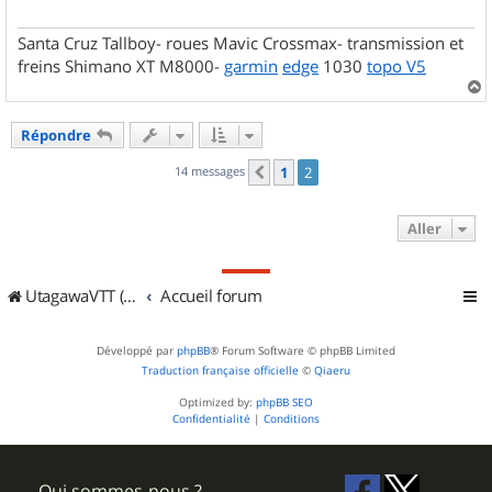
Santa Cruz Tallboy- roues Mavic Crossmax- transmission et
freins Shimano XT M8000-
garmin
edge
1030
topo V5
a
u
Répondre
t
14 messages
1
2
Précédent
Aller
UtagawaVTT (Randos VTT et VTTAE avec traces GPS)
Accueil forum
Développé par
phpBB
® Forum Software © phpBB Limited
Traduction française officielle
©
Qiaeru
Optimized by:
phpBB SEO
Confidentialité
|
Conditions
Qui sommes-nous ?