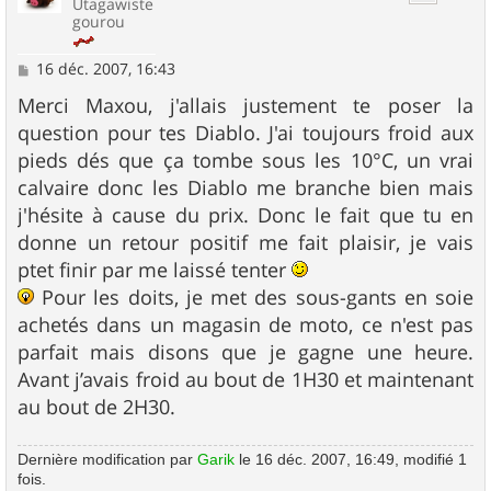
Utagawiste
gourou
M
16 déc. 2007, 16:43
e
s
Merci Maxou, j'allais justement te poser la
s
question pour tes Diablo. J'ai toujours froid aux
a
g
pieds dés que ça tombe sous les 10°C, un vrai
e
calvaire donc les Diablo me branche bien mais
j'hésite à cause du prix. Donc le fait que tu en
donne un retour positif me fait plaisir, je vais
ptet finir par me laissé tenter
Pour les doits, je met des sous-gants en soie
achetés dans un magasin de moto, ce n'est pas
parfait mais disons que je gagne une heure.
Avant j’avais froid au bout de 1H30 et maintenant
au bout de 2H30.
Dernière modification par
Garik
le 16 déc. 2007, 16:49, modifié 1
fois.