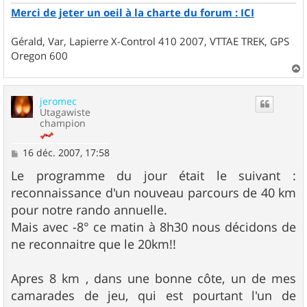
Merci de jeter un oeil à la charte du forum : ICI
Gérald, Var, Lapierre X-Control 410 2007, VTTAE TREK, GPS
Oregon 600
a
u
jeromec
t
Utagawiste
champion
M
16 déc. 2007, 17:58
e
s
Le programme du jour était le suivant :
s
reconnaissance d'un nouveau parcours de 40 km
a
g
pour notre rando annuelle.
e
Mais avec -8° ce matin à 8h30 nous décidons de
ne reconnaitre que le 20km!!
Apres 8 km , dans une bonne côte, un de mes
camarades de jeu, qui est pourtant l'un de