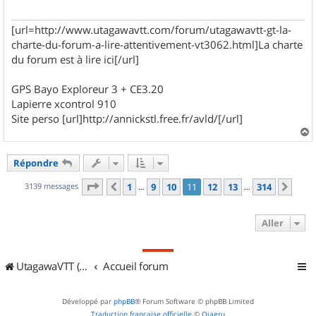
[url=http://www.utagawavtt.com/forum/utagawavtt-gt-la-
charte-du-forum-a-lire-attentivement-vt3062.html]La charte
du forum est à lire ici[/url]
GPS Bayo Exploreur 3 + CE3.20
Lapierre xcontrol 910
Site perso [url]http://annickstl.free.fr/avld/[/url]
a
u
Répondre
t
Page
11
sur
314
3139 messages
1
9
10
11
12
13
314
Précédent
Suiv
…
…
Aller
UtagawaVTT (Randos VTT et VTTAE avec traces GPS)
Accueil forum
Développé par
phpBB
® Forum Software © phpBB Limited
Traduction française officielle
©
Qiaeru