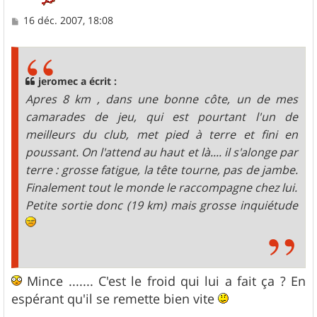
M
16 déc. 2007, 18:08
e
s
s
a
g
jeromec a écrit :
e
Apres 8 km , dans une bonne côte, un de mes
camarades de jeu, qui est pourtant l'un de
meilleurs du club, met pied à terre et fini en
poussant. On l'attend au haut et là.... il s'alonge par
terre : grosse fatigue, la tête tourne, pas de jambe.
Finalement tout le monde le raccompagne chez lui.
Petite sortie donc (19 km) mais grosse inquiétude
Mince ....... C'est le froid qui lui a fait ça ? En
espérant qu'il se remette bien vite