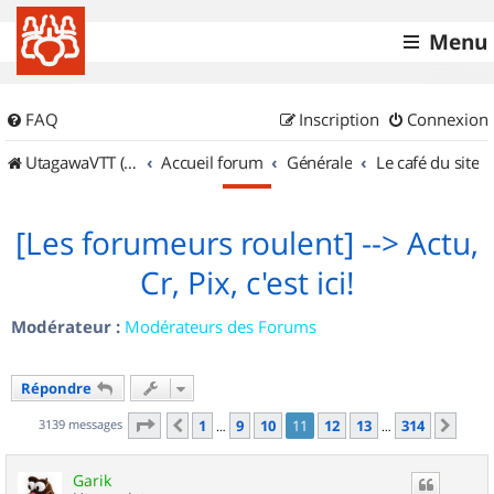
Menu
FAQ
Inscription
Connexion
UtagawaVTT (Randos VTT et VTTAE avec traces GPS)
Accueil forum
Générale
Le café du site
[Les forumeurs roulent] --> Actu,
Cr, Pix, c'est ici!
Modérateur :
Modérateurs des Forums
Répondre
Page
11
sur
314
3139 messages
1
9
10
11
12
13
314
Précédent
Suiv
…
…
Garik