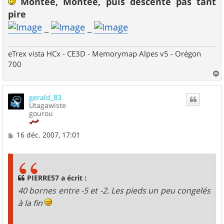
Montée, Montée, puis descente pas tant
s
pire
a
g
_
_
e
eTrex vista HCx - CE3D - Memorymap Alpes v5 - Orégon
700
a
u
gerald_83
t
Utagawiste
gourou
M
16 déc. 2007, 17:01
e
s
s
a
g
PIERRE57 a écrit :
e
40 bornes entre -5 et -2. Les pieds un peu congelés
à la fin