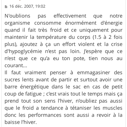
M
16 déc. 2007, 19:02
e
s
N'oublions pas effectivement que notre
s
organisme consomme énormément d'énergie
a
g
quand il fait très froid et ce uniquement pour
e
maintenir la température du corps (1.5 à 2 fois
plus), ajoutez à ça un effort violent et la crise
d'hypoglycémie n’est pas loin. J’espère que ce
n’est que ce qu’a eu ton pote, tien nous au
courant...
Il faut vraiment penser à emmagasiner des
sucres lents avant de partir et surtout avoir une
barre énergétique dans le sac en cas de petit
coup de fatigue ; c’est vrais tout le temps mais ça
prend tout son sens l’hiver, n’oubliez pas aussi
que le froid a tendance à tétaniser les muscles
donc les performances sont aussi a revoir à la
baisse l’hiver.