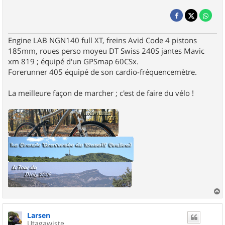
Engine LAB NGN140 full XT, freins Avid Code 4 pistons
185mm, roues perso moyeu DT Swiss 240S jantes Mavic
xm 819 ; équipé d'un GPSmap 60CSx.
Forerunner 405 équipé de son cardio-fréquencemètre.
La meilleure façon de marcher ; c'est de faire du vélo !
a
u
Larsen
t
Utagawiste