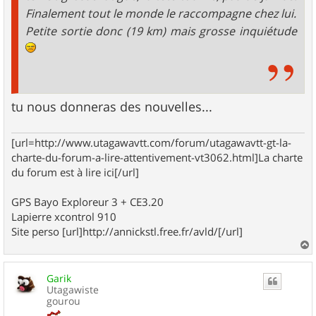
Finalement tout le monde le raccompagne chez lui.
Petite sortie donc (19 km) mais grosse inquiétude
tu nous donneras des nouvelles...
[url=http://www.utagawavtt.com/forum/utagawavtt-gt-la-
charte-du-forum-a-lire-attentivement-vt3062.html]La charte
du forum est à lire ici[/url]
GPS Bayo Exploreur 3 + CE3.20
Lapierre xcontrol 910
Site perso [url]http://annickstl.free.fr/avld/[/url]
a
u
Garik
t
Utagawiste
gourou