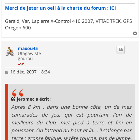
Merci de jeter un oeil à la charte du forum : ICI
Gérald, Var, Lapierre X-Control 410 2007, VTTAE TREK, GPS
Oregon 600
a
u
maxou45
t
Utagawiste
gourou
M
16 déc. 2007, 18:34
e
s
s
a
g
jeromec a écrit :
e
Apres 8 km , dans une bonne côte, un de mes
camarades de jeu, qui est pourtant l'un de
meilleurs du club, met pied à terre et fini en
poussant. On l'attend au haut et là.... il s'alonge par
terre : grosse fatigue, la tête tourne, pas de jambe.