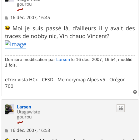
gourou
M
16 déc. 2007, 16:45
e
s
Moi je suis passé là, d'ailleurs il y avait des
s
traces de nobby nic, Vin chaud Vincent?
a
g
e
Dernière modification par
Larsen
le 16 déc. 2007, 16:54, modifié
1 fois.
eTrex vista HCx - CE3D - Memorymap Alpes v5 - Orégon
700
a
u
Larsen
t
Utagawiste
gourou
M
16 déc. 2007, 16:53
e
s