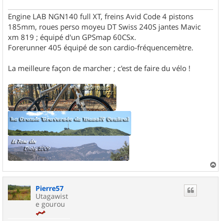
Engine LAB NGN140 full XT, freins Avid Code 4 pistons
185mm, roues perso moyeu DT Swiss 240S jantes Mavic
xm 819 ; équipé d'un GPSmap 60CSx.
Forerunner 405 équipé de son cardio-fréquencemètre.
La meilleure façon de marcher ; c'est de faire du vélo !
a
u
Pierre57
t
Utagawist
e gourou