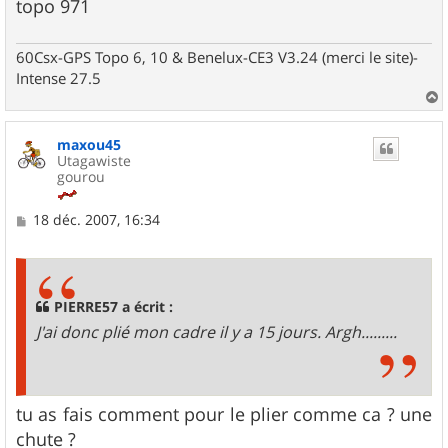
topo 971
60Csx-GPS Topo 6, 10 & Benelux-CE3 V3.24 (merci le site)-
Intense 27.5
a
u
maxou45
t
Utagawiste
gourou
M
18 déc. 2007, 16:34
e
s
s
a
g
PIERRE57 a écrit :
e
J'ai donc plié mon cadre il y a 15 jours. Argh.........
tu as fais comment pour le plier comme ca ? une
chute ?