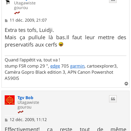
Utagawiste
gourou
M
11 déc. 2009, 21:07
e
s
Extra tes tofs, Luidji.
s
Mais ça pullule là bas.Il faut leur mettre des
a
g
preservatifs aux cerfs
e
Quand l'appétit va, tout va !
stump FSR comp 29 ",
edge
705
garmin
, cartoexplorer3,
Camèra Gopro Black edition 3, APN Canon Powershot
A590IS
a
u
Tgv Bob
t
Utagawiste
gourou
M
12 déc. 2009, 11:12
e
s
Effectivement! ça reste tout de même