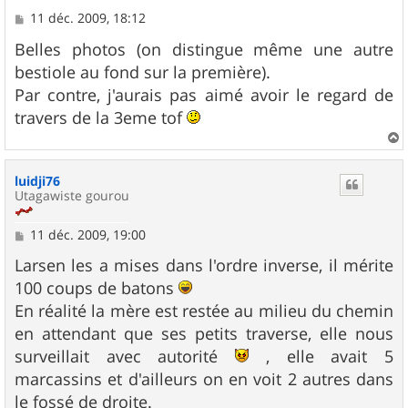
M
11 déc. 2009, 18:12
e
s
Belles photos (on distingue même une autre
s
bestiole au fond sur la première).
a
g
Par contre, j'aurais pas aimé avoir le regard de
e
travers de la 3eme tof
a
u
luidji76
t
Utagawiste gourou
M
11 déc. 2009, 19:00
e
s
Larsen les a mises dans l'ordre inverse, il mérite
s
100 coups de batons
a
g
En réalité la mère est restée au milieu du chemin
e
en attendant que ses petits traverse, elle nous
surveillait avec autorité
, elle avait 5
marcassins et d'ailleurs on en voit 2 autres dans
le fossé de droite.