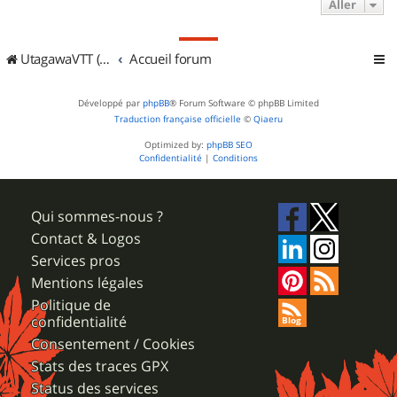
Aller
UtagawaVTT (Randos VTT et VTTAE avec traces GPS)
Accueil forum
Développé par
phpBB
® Forum Software © phpBB Limited
Traduction française officielle
©
Qiaeru
Optimized by:
phpBB SEO
Confidentialité
|
Conditions
Qui sommes-nous ?
Contact & Logos
Services pros
Mentions légales
Politique de
confidentialité
Consentement / Cookies
Stats des traces GPX
Status des services