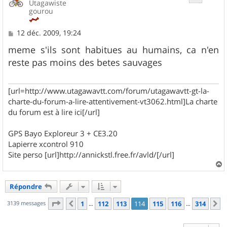
Utagawiste
gourou
M
12 déc. 2009, 19:24
e
s
meme s'ils sont habitues au humains, ca n'en
s
reste pas moins des betes sauvages
a
g
e
[url=http://www.utagawavtt.com/forum/utagawavtt-gt-la-
charte-du-forum-a-lire-attentivement-vt3062.html]La charte
du forum est à lire ici[/url]
GPS Bayo Exploreur 3 + CE3.20
Lapierre xcontrol 910
Site perso [url]http://annickstl.free.fr/avld/[/url]
a
u
Répondre
t
Page
114
sur
314
3139 messages
1
112
113
114
115
116
314
Précédent
S
…
…