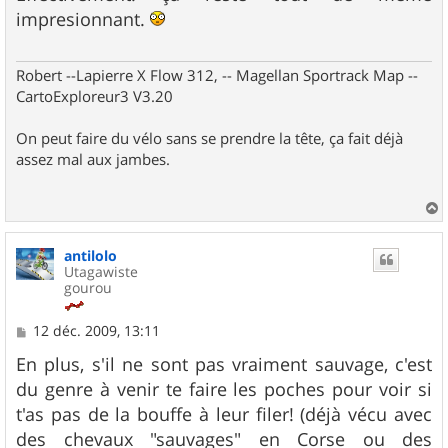
s
impresionnant.
a
g
e
Robert --Lapierre X Flow 312, -- Magellan Sportrack Map --
CartoExploreur3 V3.20
On peut faire du vélo sans se prendre la tête, ça fait déjà
assez mal aux jambes.
a
u
antilolo
t
Utagawiste
gourou
M
12 déc. 2009, 13:11
e
s
En plus, s'il ne sont pas vraiment sauvage, c'est
s
du genre à venir te faire les poches pour voir si
a
g
t'as pas de la bouffe à leur filer! (déjà vécu avec
e
des chevaux "sauvages" en Corse ou des