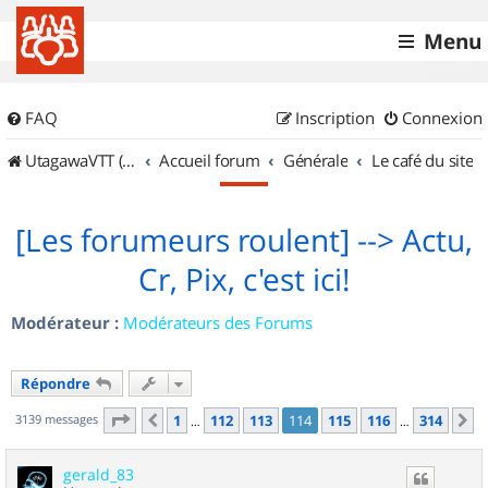
Menu
FAQ
Inscription
Connexion
UtagawaVTT (Randos VTT et VTTAE avec traces GPS)
Accueil forum
Générale
Le café du site
[Les forumeurs roulent] --> Actu,
Cr, Pix, c'est ici!
Modérateur :
Modérateurs des Forums
Répondre
Page
114
sur
314
3139 messages
1
112
113
114
115
116
314
Précédent
S
…
…
gerald_83