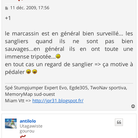
M
11 déc. 2009, 17:56
e
s
+1
s
a
g
le marcassin est en général bien surveillé... les
e
sangliers quand ils ne sont pas bien
sauvages...en général ils en ont toute une
immense tripotée...
en tout cas un regard de sanglier => ça motive à
pédaler
Spé Stumpjumper Expert Evo, Egde305, TwoNav sportiva,
MemoryMap sud-ouest
Miam Vtt =>
http://jpr31.blogspot.fr/
a
u
antilolo
t
Utagawiste
gourou