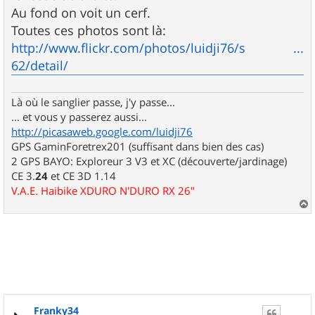
Au fond on voit un cerf.
Toutes ces photos sont là:
http://www.flickr.com/photos/luidji76/s ...
62/detail/
Là où le sanglier passe, j'y passe...
... et vous y passerez aussi...
http://picasaweb.google.com/luidji76
GPS GaminForetrex201 (suffisant dans bien des cas)
2 GPS BAYO: Exploreur 3 V3 et XC (découverte/jardinage)
CE 3.
24
et CE 3D 1.14
V.A.E. Haibike XDURO N'DURO RX 26"
a
u
t
Franky34