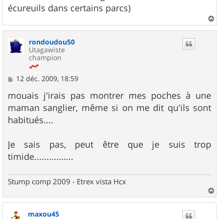
écureuils dans certains parcs)
a
u
rondoudou50
t
Utagawiste
champion
M
12 déc. 2009, 18:59
e
s
mouais j'irais pas montrer mes poches à une
s
maman sanglier, même si on me dit qu'ils sont
a
g
habitués....
e
Je sais pas, peut être que je suis trop
timide................
Stump comp 2009 - Etrex vista Hcx
a
u
maxou45
t