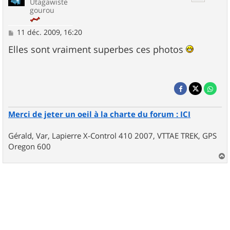
Utagawiste
gourou
M
11 déc. 2009, 16:20
e
s
Elles sont vraiment superbes ces photos
s
a
g
e
Merci de jeter un oeil à la charte du forum : ICI
Gérald, Var, Lapierre X-Control 410 2007, VTTAE TREK, GPS
Oregon 600
a
u
t