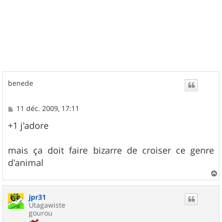
benede
M
11 déc. 2009, 17:11
e
s
+1 j'adore
s
a
g
mais ça doit faire bizarre de croiser ce genre
e
d'animal
a
u
jpr31
t
Utagawiste
gourou