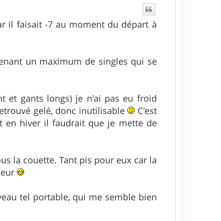
u
t
car il faisait -7 au moment du départ à
 prenant un maximum de singles qui se
t et gants longs) je n'ai pas eu froid
etrouvé gelé, donc inutilisable
C'est
t en hiver il faudrait que je mette de
ous la couette. Tant pis pour eux car la
nheur
veau tel portable, qui me semble bien