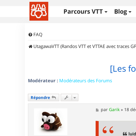
Parcours VTT
Blog
FAQ
UtagawaVTT (Randos VTT et VTTAE avec traces GP
[Les fo
Modérateur :
Modérateurs des Forums
Répondre
M
par
Garik
»
18 dé
e
s
s
a
g
luid