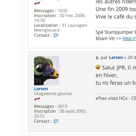
les autres rider
Une fin 2009 tou
Messages :
1635
Inscription :
30 nov. 2006,
Vive le café du 
14:35
Localisation :
31 Lauragais
Montgiscard
Spé Stumpjumper E
C
Contact :
Miam Vtt =>
http:/
o
n
t
a
M
par
Larsen
»
20 d
c
e
t
s
Salut JPR, il 
e
s
r
en hiver,
a
j
g
tu ns feras un
p
e
r
Larsen
3
Utagawiste gourou
1
eTrex vista HCx -
Messages :
3613
Inscription :
30 août 2005,
20:51
C
Contact :
o
n
t