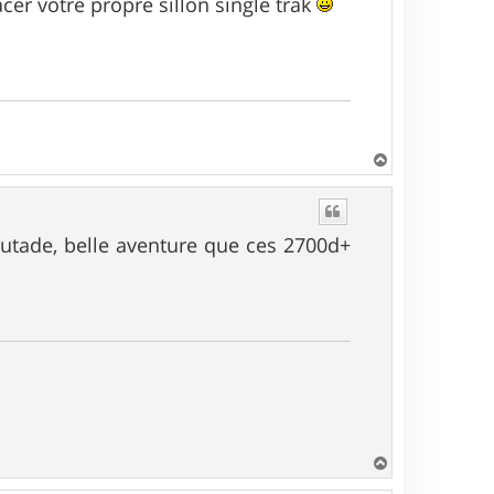
racer votre propre sillon single trak
H
a
u
t
aroutade, belle aventure que ces 2700d+
H
a