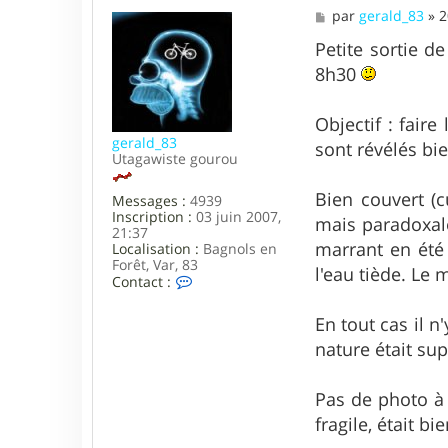
a
M
par
gerald_83
»
2
c
e
t
s
Petite sortie de
e
s
8h30
r
a
L
g
a
e
Objectif : fair
r
s
gerald_83
sont révélés bie
e
Utagawiste gourou
n
Bien couvert (c
Messages :
4939
Inscription :
03 juin 2007,
mais paradoxale
21:37
marrant en été 
Localisation :
Bagnols en
Forêt, Var, 83
l'eau tiède. Le
C
Contact :
o
n
En tout cas il n
t
a
nature était sup
c
t
e
Pas de photo à 
r
fragile, était b
g
e