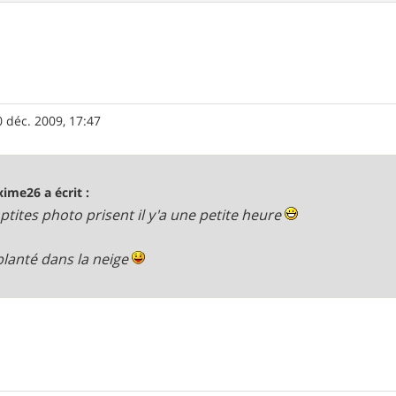
0 déc. 2009, 17:47
ime26 a écrit :
ptites photo prisent il y'a une petite heure
lanté dans la neige