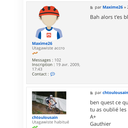
t
e
M
par
Maxime26
»
r
e
N
s
Bah alors t'es 
e
s
y
a
o
g
d
e
8
0
Maxime26
Utagawiste accro
Messages :
102
Inscription :
19 avr. 2009,
17:43
C
Contact :
o
n
t
a
M
par
chtoulousai
c
e
t
s
ben quest ce qui
e
s
tu as oublié les
r
a
M
g
A+
chtoulousain
a
e
Utagawiste habitué
Gauthier
x