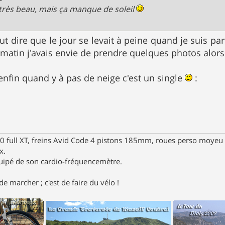
 très beau, mais ça manque de soleil
t dire que le jour se levait à peine quand je suis parti
atin j'avais envie de prendre quelques photos alors 
(enfin quand y à pas de neige c'est un single
:
full XT, freins Avid Code 4 pistons 185mm, roues perso moyeu 
x.
uipé de son cardio-fréquencemètre.
e marcher ; c'est de faire du vélo !