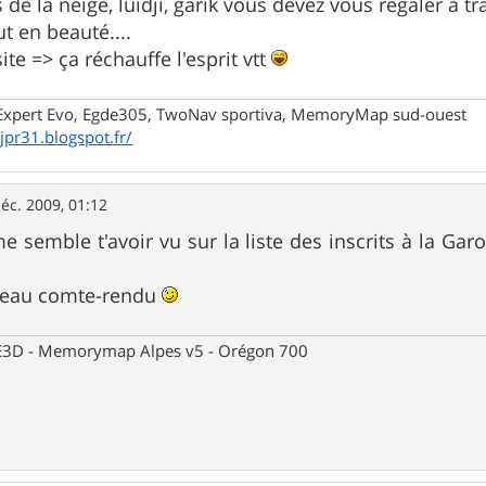
s de la neige, luidji, garik vous devez vous régaler à t
t en beauté....
site => ça réchauffe l'esprit vtt
xpert Evo, Egde305, TwoNav sportiva, MemoryMap sud-ouest
/jpr31.blogspot.fr/
éc. 2009, 01:12
me semble t'avoir vu sur la liste des inscrits à la G
 beau comte-rendu
 CE3D - Memorymap Alpes v5 - Orégon 700