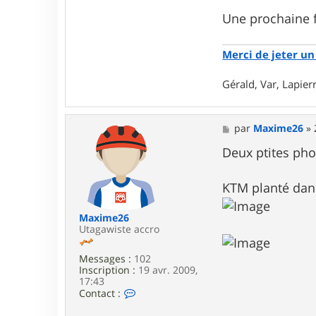
r
a
Une prochaine 
l
d
_
Merci de jeter un 
8
3
Gérald, Var, Lapie
M
par
Maxime26
»
e
s
Deux ptites phot
s
a
g
KTM planté dan
e
Maxime26
Utagawiste accro
Messages :
102
Inscription :
19 avr. 2009,
17:43
C
Contact :
o
n