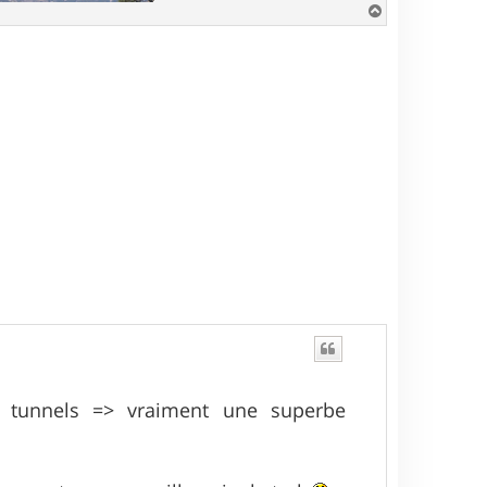
H
a
u
t
es tunnels => vraiment une superbe