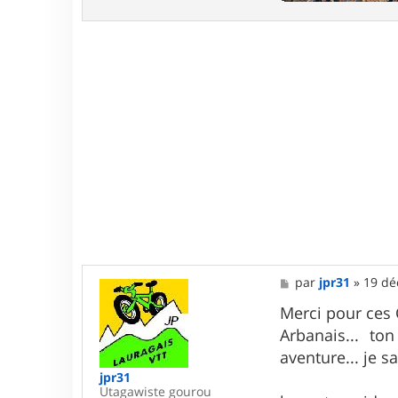
M
par
jpr31
»
19 dé
e
s
Merci pour ces
s
Arbanais... to
a
g
aventure... je 
e
jpr31
Utagawiste gourou