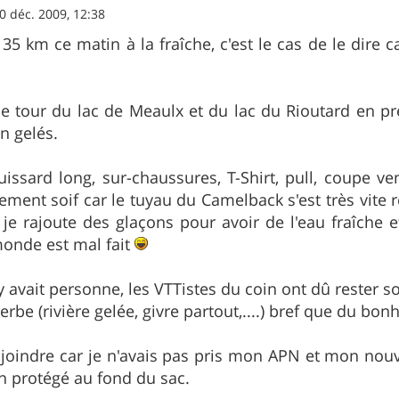
0 déc. 2009, 12:38
 35 km ce matin à la fraîche, c'est le cas de le dire 
e le tour du lac de Meaulx et du lac du Rioutard en
n gelés.
uissard long, sur-chaussures, T-Shirt, pull, coupe ven
ment soif car le tuyau du Camelback s'est très vite r
je rajoute des glaçons pour avoir de l'eau fraîche e
 monde est mal fait
'y avait personne, les VTTistes du coin ont dû rester s
erbe (rivière gelée, givre partout,....) bref que du bo
joindre car je n'avais pas pris mon APN et mon nou
ien protégé au fond du sac.