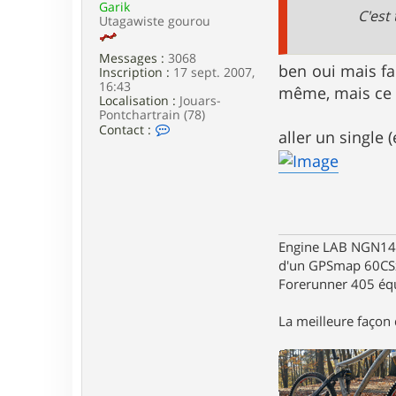
Garik
e
C'est
Utagawiste gourou
Messages :
3068
ben oui mais fau
Inscription :
17 sept. 2007,
16:43
même, mais ce m
Localisation :
Jouars-
Pontchartrain (78)
C
Contact :
aller un single 
o
n
t
a
c
t
e
r
Engine LAB NGN140 
G
d'un GPSmap 60CS
a
r
Forerunner 405 éq
i
k
La meilleure façon d