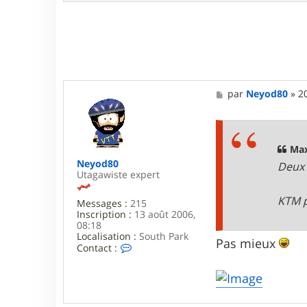
t
a
c
t
e
r
M
a
M
par
Neyod80
»
2
x
e
i
s
m
s
e
a
2
g
Max
6
e
Neyod80
Deux 
Utagawiste expert
KTM p
Messages :
215
Inscription :
13 août 2006,
08:18
Localisation :
South Park
Pas mieux
C
Contact :
o
n
t
a
c