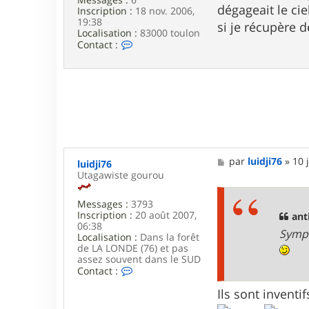
dégageait le ciel
Inscription :
18 nov. 2006,
19:38
si je récupère d
Localisation :
83000 toulon
C
Contact :
o
n
t
a
c
t
e
r
a
n
M
par
luidji76
»
10 
luidji76
d
e
Utagawiste gourou
r
s
é
s
j
Messages :
3793
a
o
Inscription :
20 août 2007,
g
anti
s
06:38
e
e
Sympa
Localisation :
Dans la forêt
p
de LA LONDE (76) et pas
h
assez souvent dans le SUD
C
Contact :
o
n
Ils sont invent
t