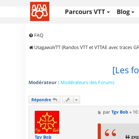
Parcours VTT
Blog
FAQ
UtagawaVTT (Randos VTT et VTTAE avec traces GP
[Les fo
Modérateur :
Modérateurs des Forums
Répondre
M
par
Tgv Bob
»
10 
e
s
s
a
g
geg
Tgv Bob