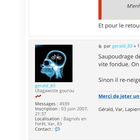
t
M'enf
a
c
t
e
Et pour le reto
r
a
n
t
M
par
gerald_83
»
1
i
e
l
s
Saupoudrage de 
o
s
l
vite fondue. On 
a
o
g
e
Sinon il re-neig
gerald_83
Utagawiste gourou
Merci de jeter un 
Messages :
4939
Inscription :
03 juin 2007,
Gérald, Var, Lapie
21:37
Localisation :
Bagnols en
Forêt, Var, 83
C
Contact :
o
n