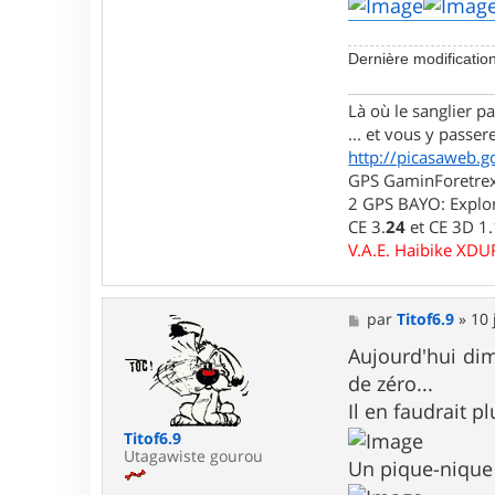
a
c
t
e
Dernière modificatio
r
l
Là où le sanglier pas
u
i
... et vous y passere
d
http://picasaweb.g
j
GPS GaminForetrex2
i
7
2 GPS BAYO: Explor
6
CE 3.
24
et CE 3D 1
V.A.E. Haibike XD
M
par
Titof6.9
»
10 
e
s
Aujourd'hui di
s
de zéro...
a
g
Il en faudrait 
e
Titof6.9
Utagawiste gourou
Un pique-nique