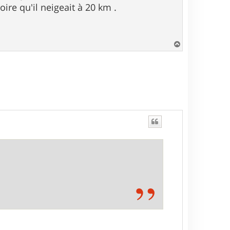
roire qu'il neigeait à 20 km .
H
a
u
t