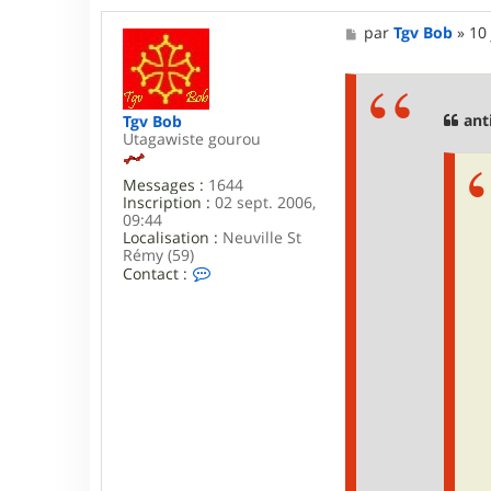
t
a
M
par
Tgv Bob
»
10 
c
e
t
s
e
s
r
a
g
g
anti
Tgv Bob
e
e
Utagawiste gourou
r
a
Messages :
1644
l
Inscription :
02 sept. 2006,
d
09:44
_
Localisation :
Neuville St
8
Rémy (59)
3
C
Contact :
o
n
t
a
c
t
e
r
T
g
v
B