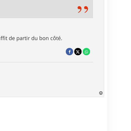
ffit de partir du bon côté.
H
a
u
t