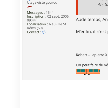
e
Utagawiste gourou
Ah, t
Messages :
1644
Inscription :
02 sept. 2006,
Aude temps, Ann
09:44
Localisation :
Neuville St
Rémy (59)
M'enfin, il n'es
C
Contact :
o
n
t
a
c
Robert --Lapierre 
t
e
r
On peut faire du vé
T
g
v
B
o
b