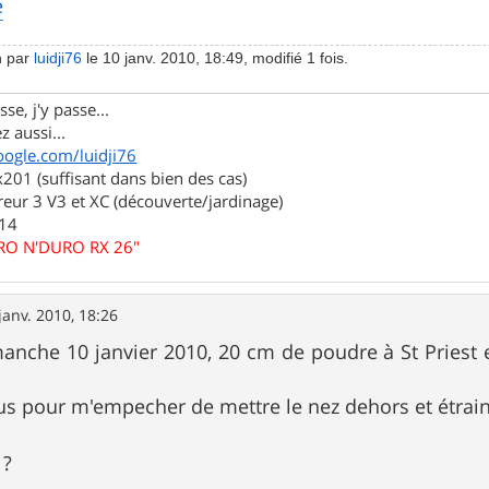
n par
luidji76
le 10 janv. 2010, 18:49, modifié 1 fois.
se, j'y passe...
z aussi...
oogle.com/luidji76
01 (suffisant dans bien des cas)
eur 3 V3 et XC (découverte/jardinage)
.14
URO N'DURO RX 26"
janv. 2010, 18:26
manche 10 janvier 2010, 20 cm de poudre à St Priest
plus pour m'empecher de mettre le nez dehors et étra
 ?