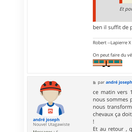
o
b
Et po
ben il suffit de
Robert --Lapierre 
On peut faire du vé
M
par
andré josep
e
s
ce matin vers 
s
nous sommes par
a
g
nous transforme
e
chevaux ça doit
andré joseph
!
Nouvel Utagawiste
Et au retour , 
Messages :
6