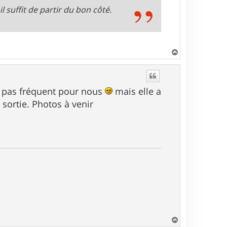
l suffit de partir du bon côté.
H
a
u
t
t pas fréquent pour nous
mais elle a
 sortie. Photos à venir
H