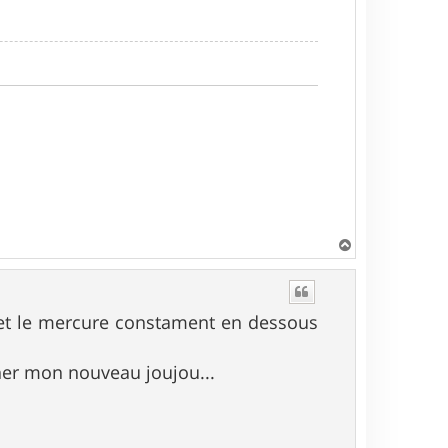
H
a
u
t
 et le mercure constament en dessous
iner mon nouveau joujou...