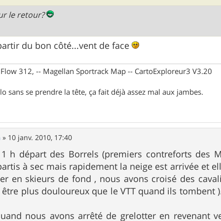
ur le retour?
 partir du bon côté...vent de face
X Flow 312, -- Magellan Sportrack Map -- CartoExploreur3 V3.20
lo sans se prendre la tête, ça fait déjà assez mal aux jambes.
h
»
10 janv. 2010, 17:40
11 h départ des Borrels (premiers contreforts des 
tis à sec mais rapidement la neige est arrivée et el
r en skieurs de fond , nous avons croisé des cavalie
 être plus douloureux que le VTT quand ils tombent )
quand nous avons arrêté de grelotter en revenant ver