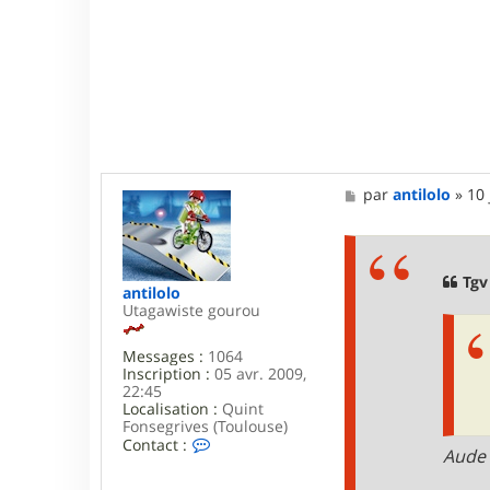
M
par
antilolo
»
10 
e
s
s
a
g
Tgv
antilolo
e
Utagawiste gourou
Messages :
1064
Inscription :
05 avr. 2009,
22:45
Localisation :
Quint
Fonsegrives (Toulouse)
C
Contact :
Aude 
o
n