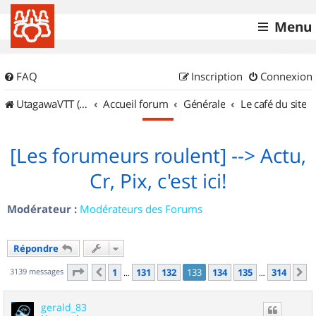
Menu
FAQ
Inscription
Connexion
UtagawaVTT (Randos VTT et VTTAE avec traces GPS)
Accueil forum
Générale
Le café du site
[Les forumeurs roulent] --> Actu,
Cr, Pix, c'est ici!
Modérateur :
Modérateurs des Forums
Répondre
Page
133
sur
314
3139 messages
1
131
132
133
134
135
314
Précédent
S
…
…
gerald_83