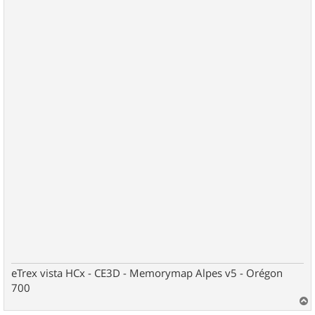
eTrex vista HCx - CE3D - Memorymap Alpes v5 - Orégon
700
a