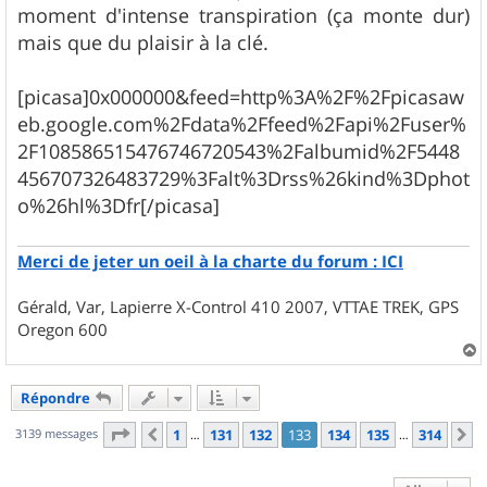
moment d'intense transpiration (ça monte dur)
mais que du plaisir à la clé.
[picasa]0x000000&feed=http%3A%2F%2Fpicasaw
eb.google.com%2Fdata%2Ffeed%2Fapi%2Fuser%
2F108586515476746720543%2Falbumid%2F5448
456707326483729%3Falt%3Drss%26kind%3Dphot
o%26hl%3Dfr[/picasa]
Merci de jeter un oeil à la charte du forum : ICI
Gérald, Var, Lapierre X-Control 410 2007, VTTAE TREK, GPS
Oregon 600
a
u
Répondre
t
Page
133
sur
314
3139 messages
1
131
132
133
134
135
314
Précédent
S
…
…