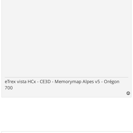
eTrex vista HCx - CE3D - Memorymap Alpes v5 - Orégon
700
a
u
t