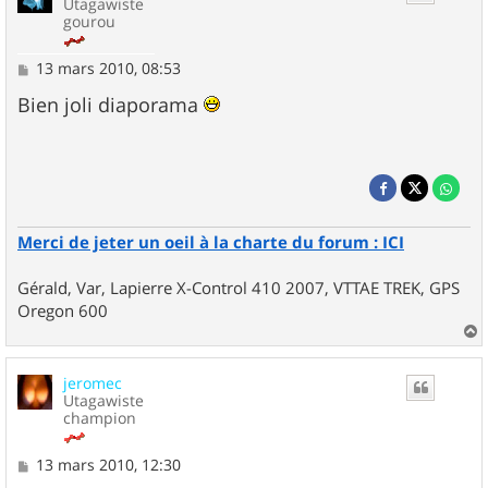
Utagawiste
gourou
M
13 mars 2010, 08:53
e
s
Bien joli diaporama
s
a
g
e
Merci de jeter un oeil à la charte du forum : ICI
Gérald, Var, Lapierre X-Control 410 2007, VTTAE TREK, GPS
Oregon 600
a
u
jeromec
t
Utagawiste
champion
M
13 mars 2010, 12:30
e