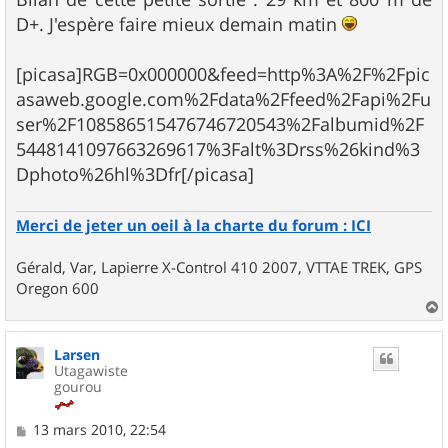
D+. J'espère faire mieux demain matin
[picasa]RGB=0x000000&feed=http%3A%2F%2Fpic
asaweb.google.com%2Fdata%2Ffeed%2Fapi%2Fu
ser%2F108586515476746720543%2Falbumid%2F
5448141097663269617%3Falt%3Drss%26kind%3
Dphoto%26hl%3Dfr[/picasa]
Merci de jeter un oeil à la charte du forum : ICI
Gérald, Var, Lapierre X-Control 410 2007, VTTAE TREK, GPS
Oregon 600
a
u
Larsen
t
Utagawiste
gourou
M
13 mars 2010, 22:54
e