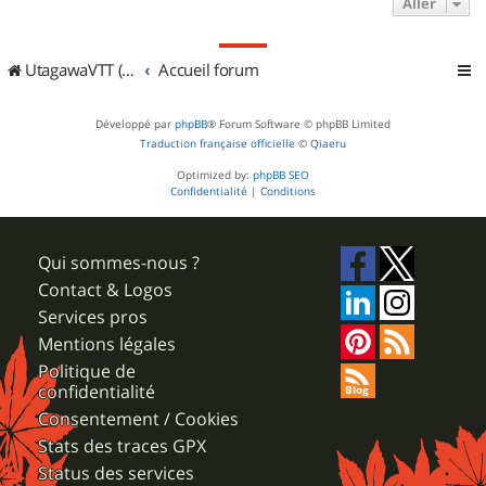
Aller
UtagawaVTT (Randos VTT et VTTAE avec traces GPS)
Accueil forum
Développé par
phpBB
® Forum Software © phpBB Limited
Traduction française officielle
©
Qiaeru
Optimized by:
phpBB SEO
Confidentialité
|
Conditions
Qui sommes-nous ?
Contact & Logos
Services pros
Mentions légales
Politique de
confidentialité
Consentement / Cookies
Stats des traces GPX
Status des services