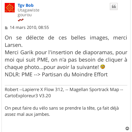
Tgv Bob
Utagawiste
gourou
M
14 mars 2010, 08:55
e
s
On se délecte de ces belles images, merci
s
Larsen.
a
g
Merci Garik pour l'insertion de diaporamas, pour
e
moi qui suit PME, on n'a pas besoin de cliquer à
chaque photo...pour avoir la suivante!
NDLR: PME --> Partisan du Moindre Effort
Robert --Lapierre X Flow 312, -- Magellan Sportrack Map --
CartoExploreur3 V3.20
On peut faire du vélo sans se prendre la tête, ça fait déjà
assez mal aux jambes.