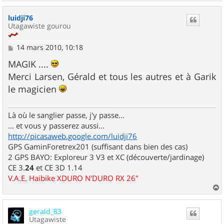
a
u
luidji76
t
Utagawiste gourou
M
14 mars 2010, 10:18
e
s
MAGIK ....
s
Merci Larsen, Gérald et tous les autres et à Garik
a
g
le magicien
e
Là où le sanglier passe, j'y passe...
... et vous y passerez aussi...
http://picasaweb.google.com/luidji76
GPS GaminForetrex201 (suffisant dans bien des cas)
2 GPS BAYO: Exploreur 3 V3 et XC (découverte/jardinage)
CE 3.
24
et CE 3D 1.14
V.A.E. Haibike XDURO N'DURO RX 26"
a
u
gerald_83
t
Utagawiste