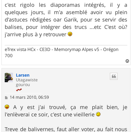
s
c'est rigolo les diaporamas intégrés, il y a
s
quelques jours, il m'a asemblé avoir vu plein
a
g
d'astuces rédigées oar Garik, pour se servir des
e
balises, pour intégrer des trucs ...etc C'est où?
j'arrive plus à y retrouver
eTrex vista HCx - CE3D - Memorymap Alpes v5 - Orégon
700
a
u
Larsen
t
Utagawiste
gourou
M
14 mars 2010, 06:59
e
s
A y est j'ai trouvé, ça me plait bien, je
s
l'enlèverai ce soir, c'est une vieillerie
a
g
e
Treve de balivernes, faut aller voter, au fait nous