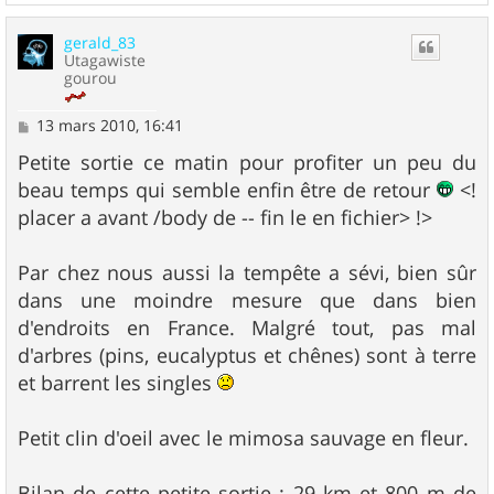
a
u
gerald_83
t
Utagawiste
gourou
M
13 mars 2010, 16:41
e
s
Petite sortie ce matin pour profiter un peu du
s
beau temps qui semble enfin être de retour
<!
a
g
placer a avant /body de -- fin le en fichier>
!>
e
Par chez nous aussi la tempête a sévi, bien sûr
dans une moindre mesure que dans bien
d'endroits en France. Malgré tout, pas mal
d'arbres (pins, eucalyptus et chênes) sont à terre
et barrent les singles
Petit clin d'oeil avec le mimosa sauvage en fleur.
Bilan de cette petite sortie : 29 km et 800 m de