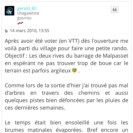
u
gerald_83
t
Utagawiste
gourou
M
14 mars 2010, 13:55
e
s
Après avoir été voter (en VTT) dès l'ouverture me
s
voilà parti du village pour faire une petite rando.
a
g
Objectif : Les deux rives du barrage de Malpasset
e
en espérant ne pas trouver trop de boue car le
terrain est parfois argileux
.
Comme lors de la sortie d'hier j'ai trouvé pas mal
d'arbres en travers des chemins et aussi
quelques pistes bien défoncées par les pluies de
ces dernières semaines.
Le temps était bien ensoleillé une fois les
brumes matinales évaporées. Bref encore un