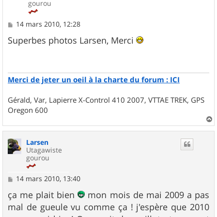
gourou
M
14 mars 2010, 12:28
e
s
Superbes photos Larsen, Merci
s
a
g
e
Merci de jeter un oeil à la charte du forum : ICI
Gérald, Var, Lapierre X-Control 410 2007, VTTAE TREK, GPS
Oregon 600
a
u
Larsen
t
Utagawiste
gourou
M
14 mars 2010, 13:40
e
s
ça me plait bien
mon mois de mai 2009 a pas
s
mal de gueule vu comme ça ! j'espère que 2010
a
g