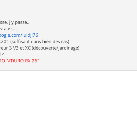
se, j'y passe...
z aussi...
oogle.com/luidji76
01 (suffisant dans bien des cas)
eur 3 V3 et XC (découverte/jardinage)
.14
URO N'DURO RX 26"