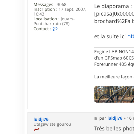
l
Messages :
3068
Le diaporama :
a
Inscription :
17 sept. 2007,
[picasa]0x000
16:43
Localisation :
Jouars-
brochard%2Fal
Pontchartrain (78)
C
Contact :
o
ht
et la suite ici
n
t
a
Engine LAB NGN140 
c
t
d'un GPSmap 60CS
e
Forerunner 405 éq
r
G
a
La meilleure façon d
r
i
k
M
par
luidji76
»
16 
luidji76
e
Utagawiste gourou
s
Très belles phot
s