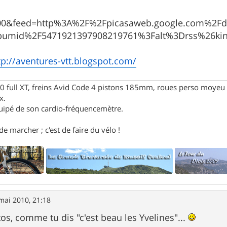
000&feed=http%3A%2F%2Fpicasaweb.google.com%2F
bumid%2F5471921397908219761%3Falt%3Drss%26kin
tp://aventures-vtt.blogspot.com/
full XT, freins Avid Code 4 pistons 185mm, roues perso moyeu 
x.
uipé de son cardio-fréquencemètre.
e marcher ; c'est de faire du vélo !
mai 2010, 21:18
os, comme tu dis "c'est beau les Yvelines"...