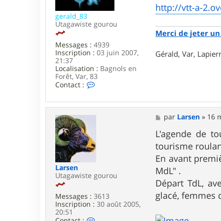
e
http://vtt-a-2.o
gerald_83
Utagawiste gourou
Merci de jeter un 
Messages :
4939
Inscription :
03 juin 2007,
Gérald, Var, Lapie
21:37
Localisation :
Bagnols en
Forêt, Var, 83
C
Contact :
o
n
t
a
M
par
Larsen
»
16 m
c
e
t
s
L'agende de tou
e
s
tourisme roulan
r
a
g
g
En avant premièr
e
e
Larsen
MdL" .
r
Utagawiste gourou
a
Départ TdL, ave
l
glacé, femmes 
d
Messages :
3613
_
Inscription :
30 août 2005,
8
20:51
3
C
Contact :