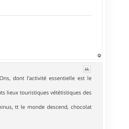
H
a
u
t
s, dont l'activité essentielle est le
ts lieux touristiques vététistiques des
rminus, tt le monde descend, chocolat