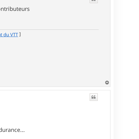
ontributeurs
]
at du VTT
H
a
u
t
urance...