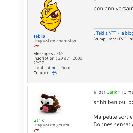
e
e
r
s
bon anniversaire
g
s
e
a
r
g
a
e
l
[
Tekila VTT - le blo
d
Tekila
Stumpjumper EVO Carb
_
Utagawiste champion
8
3
Messages :
963
Inscription :
29 avr. 2008,
22:37
Localisation :
Riom
C
Contact :
o
n
t
a
M
par
Garik
»
16 ma
c
e
t
s
ahhh ben oui b
e
s
r
a
T
g
Ma petite sorti
e
Garik
e
Bonnes sensati
k
Utagawiste gourou
i