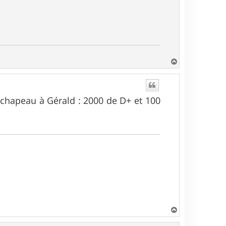
H
a
u
t
 chapeau à Gérald : 2000 de D+ et 100
H
a
u