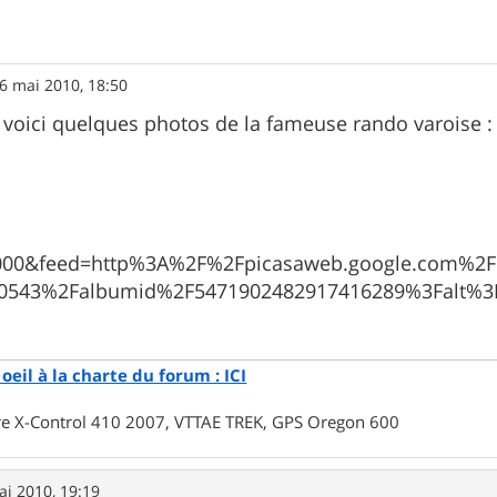
6 mai 2010, 18:50
oici quelques photos de la fameuse rando varoise :
0000&feed=http%3A%2F%2Fpicasaweb.google.com%2
0543%2Falbumid%2F5471902482917416289%3Falt%3
oeil à la charte du forum : ICI
rre X-Control 410 2007, VTTAE TREK, GPS Oregon 600
ai 2010, 19:19