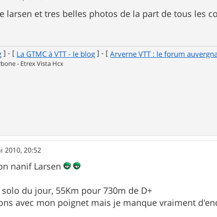
 larsen et tres belles photos de la part de tous les c
] - [
] - [
g
La GTMC à VTT - le blog
Arverne VTT : le forum auvergn
one - Etrex Vista Hcx
i 2010, 20:52
on nanif Larsen
e solo du jour, 55Km pour 730m de D+
ons avec mon poignet mais je manque vraiment d'end