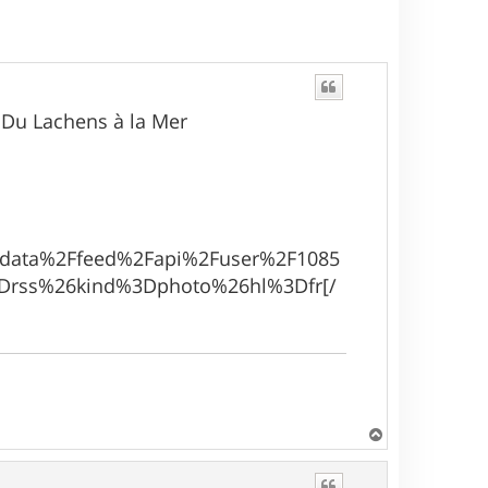
 Du Lachens à la Mer
Fdata%2Ffeed%2Fapi%2Fuser%2F1085
Drss%26kind%3Dphoto%26hl%3Dfr[/
H
a
u
t