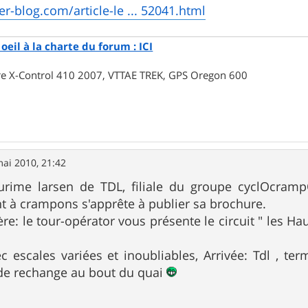
ver-blog.com/article-le ... 52041.html
oeil à la charte du forum : ICI
rre X-Control 410 2007, VTTAE TREK, GPS Oregon 600
ai 2010, 21:42
rime larsen de TDL, filiale du groupe cyclOcrampOn
t à crampons s'apprête à publier sa brochure.
e: le tour-opérator vous présente le circuit " les Hau
c escales variées et inoubliables, Arrivée: Tdl , te
de rechange au bout du quai