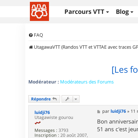
Parcours VTT
Blog
FAQ
UtagawaVTT (Randos VTT et VTTAE avec traces GP
[Les fo
Modérateur :
Modérateurs des Forums
Répondre
M
par
luidji76
»
11 
luidji76
e
Utagawiste gourou
s
Bon anniversair
s
51 ans c'est je
Messages :
3793
a
Inscription :
20 août 2007,
g