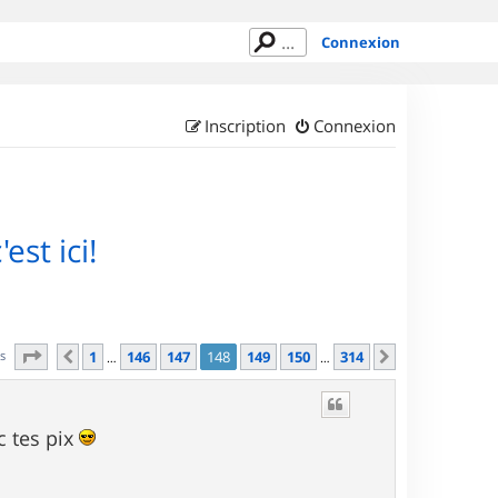
Connexion
Inscription
Connexion
est ici!
Page
148
sur
314
es
1
146
147
148
149
150
314
Précédent
Suivant
…
…
c tes pix