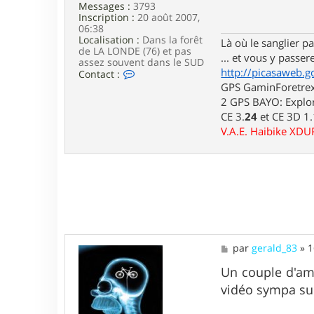
Messages :
3793
a
Inscription :
20 août 2007,
g
06:38
e
Localisation :
Dans la forêt
Là où le sanglier pas
de LA LONDE (76) et pas
... et vous y passere
assez souvent dans le SUD
http://picasaweb.g
C
Contact :
o
GPS GaminForetrex2
n
2 GPS BAYO: Explor
t
CE 3.
24
et CE 3D 1
a
c
V.A.E. Haibike XD
t
e
r
l
u
i
d
j
i
7
M
par
gerald_83
»
1
6
e
s
Un couple d'ami
s
vidéo sympa su
a
g