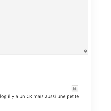
H
a
u
t
log il y a un CR mais aussi une petite