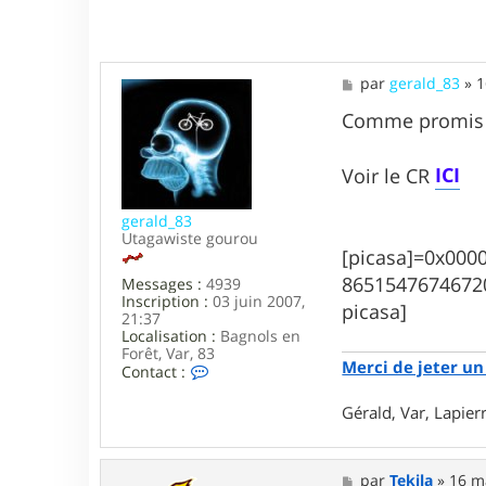
M
par
gerald_83
»
1
e
s
Comme promis v
s
a
g
ICI
Voir le CR
e
gerald_83
Utagawiste gourou
[picasa]=0x00
8651547674672
Messages :
4939
Inscription :
03 juin 2007,
picasa]
21:37
Localisation :
Bagnols en
Forêt, Var, 83
Merci de jeter un 
C
Contact :
o
n
Gérald, Var, Lapie
t
a
c
t
M
par
Tekila
»
16 m