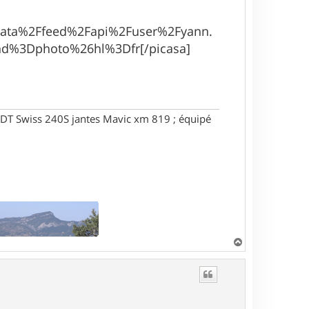
data%2Ffeed%2Fapi%2Fuser%2Fyann.
d%3Dphoto%26hl%3Dfr[/picasa]
DT Swiss 240S jantes Mavic xm 819 ; équipé
H
a
u
t