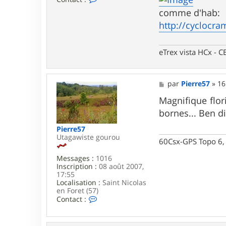
o
comme d'hab:
n
t
http://cyclocra
a
c
t
eTrex vista HCx -
e
r
L
a
M
par
Pierre57
»
16
r
e
s
s
Magnifique flor
e
s
n
bornes... Ben d
a
g
Pierre57
e
Utagawiste gourou
60Csx-GPS Topo 6, 
Messages :
1016
Inscription :
08 août 2007,
17:55
Localisation :
Saint Nicolas
en Foret (57)
C
Contact :
o
n
t