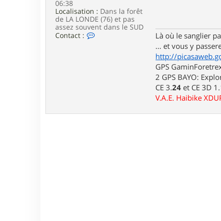
06:38
e
Localisation :
Dans la forêt
de LA LONDE (76) et pas
assez souvent dans le SUD
C
Contact :
Là où le sanglier pas
o
... et vous y passere
n
http://picasaweb.g
t
a
GPS GaminForetrex2
c
2 GPS BAYO: Explor
t
CE 3.
24
et CE 3D 1
e
r
V.A.E. Haibike XD
l
u
i
d
j
i
7
6